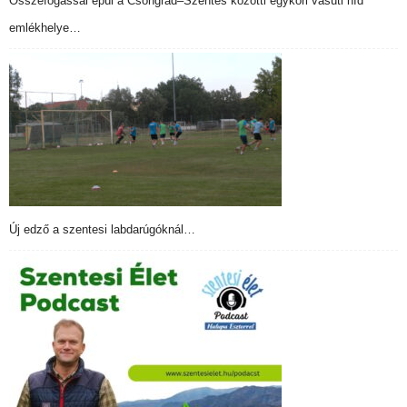
Összefogással épül a Csongrád–Szentes közötti egykori vasúti híd
emlékhelye…
Új edző a szentesi labdarúgóknál…