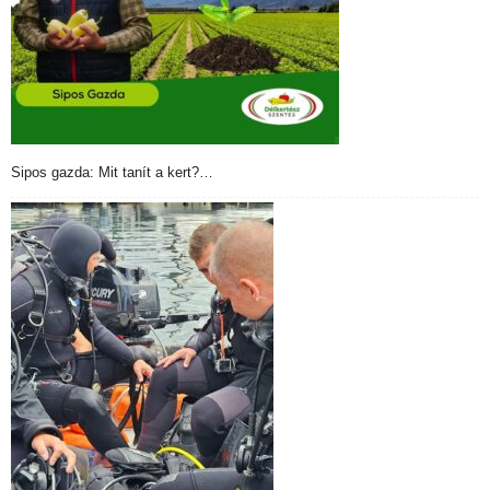
Sipos gazda: Mit tanít a kert?…