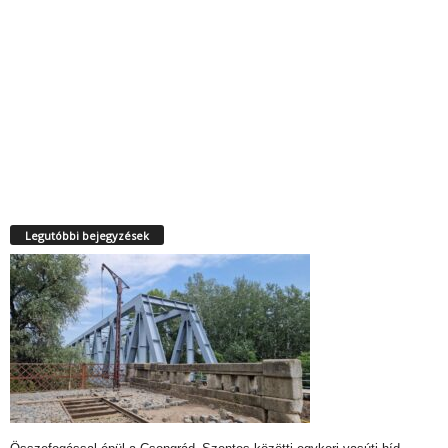
Legutóbbi bejegyzések