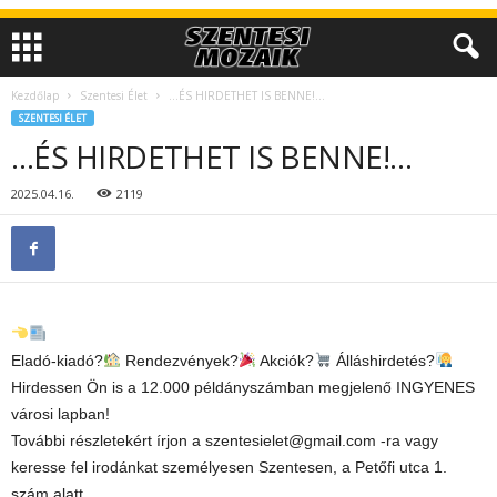
Kezdőlap
Szentesi Élet
…ÉS HIRDETHET IS BENNE!…
SZENTESI ÉLET
…ÉS HIRDETHET IS BENNE!…
2025.04.16.
2119
Eladó-kiadó?
Rendezvények?
Akciók?
Álláshirdetés?
Hirdessen Ön is a 12.000 példányszámban megjelenő INGYENES
városi lapban!
További részletekért írjon a szentesielet@gmail.com -ra vagy
keresse fel irodánkat személyesen Szentesen, a Petőfi utca 1.
szám alatt.