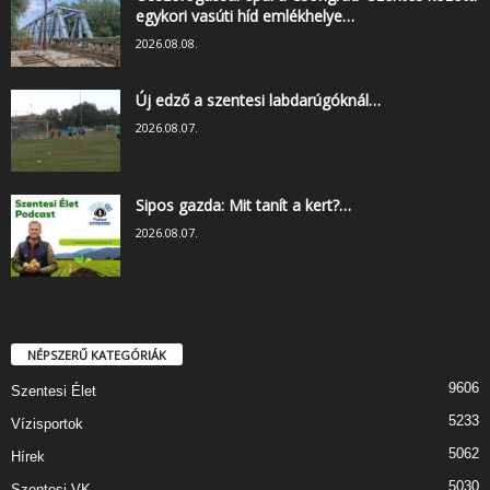
egykori vasúti híd emlékhelye…
2026.08.08.
Új edző a szentesi labdarúgóknál…
2026.08.07.
Sipos gazda: Mit tanít a kert?…
2026.08.07.
NÉPSZERŰ KATEGÓRIÁK
9606
Szentesi Élet
5233
Vízisportok
5062
Hírek
5030
Szentesi VK