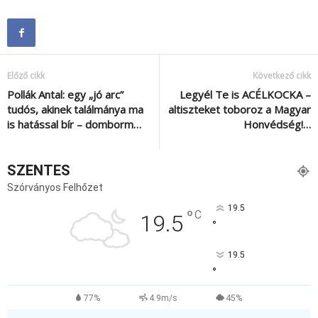
Előző cikk
Következő cikk
Pollák Antal: egy „jó arc”
Legyél Te is ACÉLKOCKA –
tudós, akinek találmánya ma
altiszteket toboroz a Magyar
is hatással bír – domborm…
Honvédség!…
SZENTES
Szórványos Felhőzet
19.5
°
C
19.5
°
19.5
°
77%
4.9m/s
45%