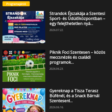
Programajánló
Strandok Éjszakája a Szentesi
Sport- és Üdülőközpontban –
egy felejthetetlen nyá…
2026.07.22.
Piknik Foci Szentesen – közös
meccsnézés és családi
programok…
2026.06.23.
Gyereknap a Tisza Terasz
Büfénél, és a Snack Bárnál
Szentesen!…
2026.06.16.