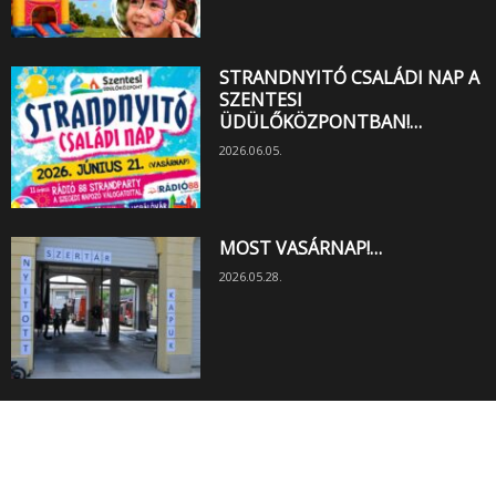
STRANDNYITÓ CSALÁDI NAP A
SZENTESI
ÜDÜLŐKÖZPONTBAN!…
2026.06.05.
MOST VASÁRNAP!…
2026.05.28.