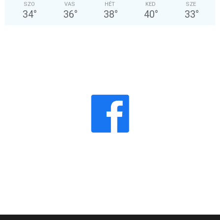
SZO
VAS
HÉT
KED
SZE
34
°
36
°
38
°
40
°
33
°