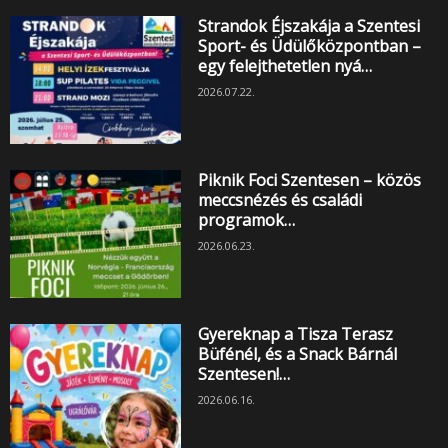
Strandok Éjszakája a Szentesi
Sport- és Üdülőközpontban –
egy felejthetetlen nyá…
2026.07.22.
Piknik Foci Szentesen – közös
meccsnézés és családi
programok…
2026.06.23.
Gyereknap a Tisza Terasz
Büfénél, és a Snack Bárnál
Szentesen!…
2026.06.16.