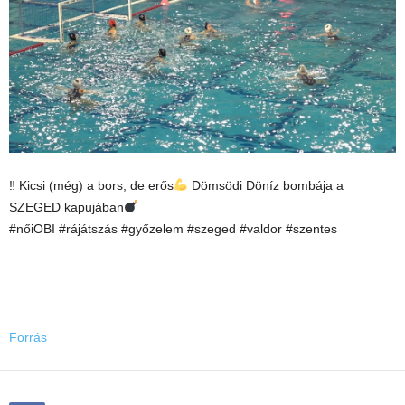
‼ Kicsi (még) a bors, de erős
Dömsödi Döníz bombája a
SZEGED kapujában
#nőiOBI #rájátszás #győzelem #szeged #valdor #szentes
Forrás