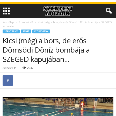
Kezdőlap
Szentesi VK
Kicsi (még) a bors, de erős Dömsödi Döníz bombája a SZEGED
kapujában…
SZENTESI VK
SPORT
VÍZISPORTOK
Kicsi (még) a bors, de erős
Dömsödi Döníz bombája a
SZEGED kapujában…
2025.04.14.
2037