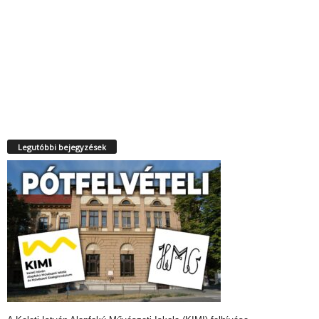
Legutóbbi bejegyzések