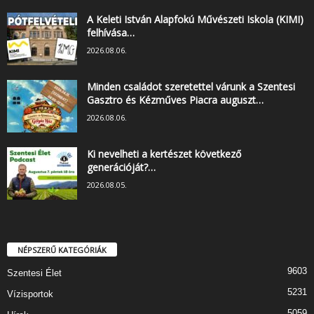
A Keleti István Alapfokú Művészeti Iskola (KIMI)
felhívása…
2026.08.06.
Minden családot szeretettel várunk a Szentesi
Gasztro és Kézműves Piacra auguszt…
2026.08.06.
Ki nevelheti a kertészet következő
generációját?…
2026.08.05.
NÉPSZERŰ KATEGÓRIÁK
9603
Szentesi Élet
5231
Vízisportok
5059