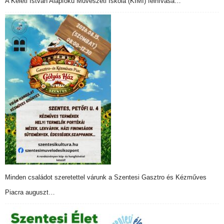
A Keleti István Alapfokú Művészeti Iskola (KIMI) felhívása…
Minden családot szeretettel várunk a Szentesi Gasztro és Kézműves
Piacra auguszt…