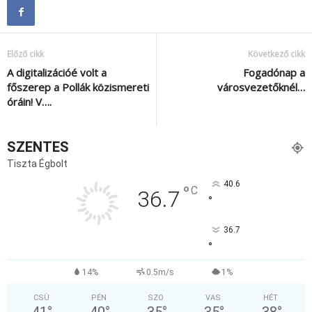
Előző cikk
Következő cikk
A digitalizációé volt a
Fogadónap a
főszerep a Pollák közismereti
városvezetőknél…
óráin! V….
SZENTES
Tiszta Égbolt
40.6
°
C
36.7
°
36.7
°
14%
0.5m/s
1%
CSÜ
PÉN
SZO
VAS
HÉT
41
°
40
°
35
°
35
°
38
°