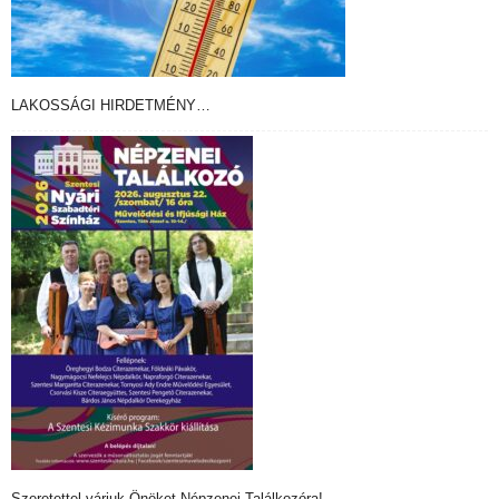
LAKOSSÁGI HIRDETMÉNY…
Szeretettel várjuk Önöket Népzenei Találkozóra!…