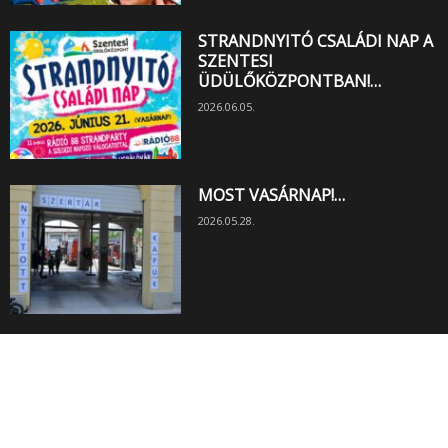
STRANDNYITÓ CSALÁDI NAP A
SZENTESI
ÜDÜLŐKÖZPONTBAN!…
2026.06.05.
MOST VASÁRNAP!…
2026.05.28.