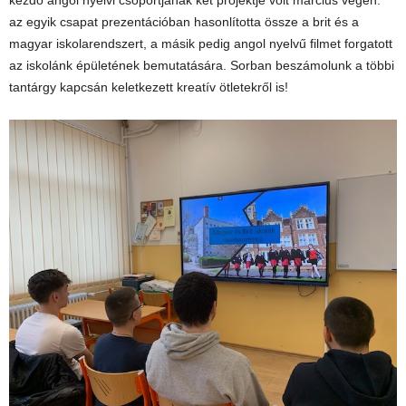
kezdő angol nyelvi csoportjának két projektje volt március végén:
az egyik csapat prezentációban hasonlította össze a brit és a
magyar iskolarendszert, a másik pedig angol nyelvű filmet forgatott
az iskolánk épületének bemutatására. Sorban beszámolunk a többi
tantárgy kapcsán keletkezett kreatív ötletekről is!