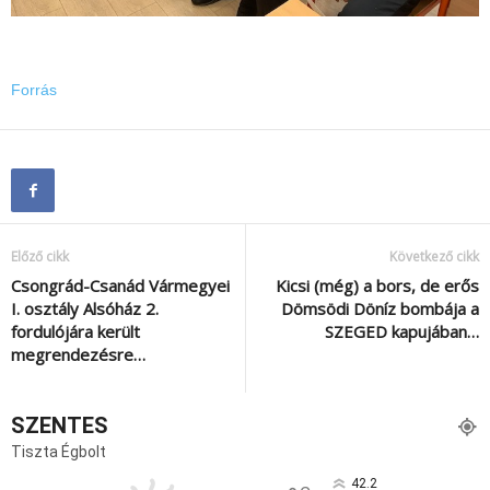
Forrás
Előző cikk
Következő cikk
Csongrád-Csanád Vármegyei
Kicsi (még) a bors, de erős
I. osztály Alsóház 2.
Dömsödi Döníz bombája a
fordulójára került
SZEGED kapujában…
megrendezésre…
SZENTES
Tiszta Égbolt
42.2