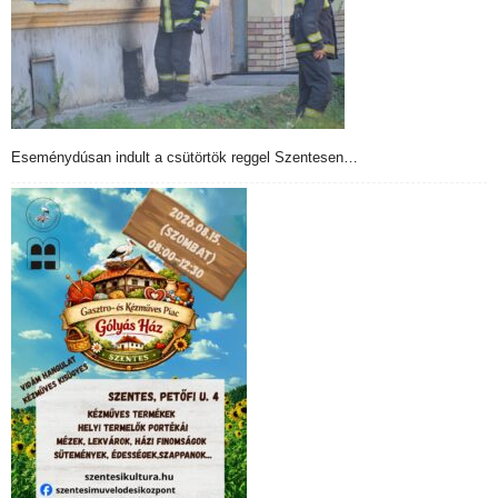
Eseménydúsan indult a csütörtök reggel Szentesen…