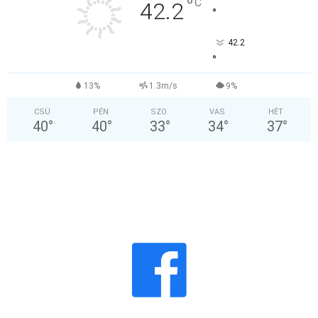
°
C
42.2
°
42.2
°
13%
1.3m/s
9%
CSÜ
PÉN
SZO
VAS
HÉT
40
°
40
°
33
°
34
°
37
°