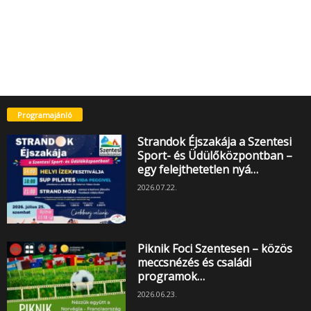
Programajánló
Strandok Éjszakája a Szentesi
Sport- és Üdülőközpontban –
egy felejthetetlen nyá…
2026.07.22.
Piknik Foci Szentesen – közös
meccsnézés és családi
programok…
2026.06.23.