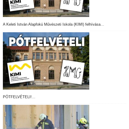
A Keleti István Alapfokú Művészeti Iskola (KIMI) felhívása…
PÓTFELVÉTELI!…