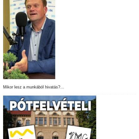
Mikor lesz a munkából hivatás?…