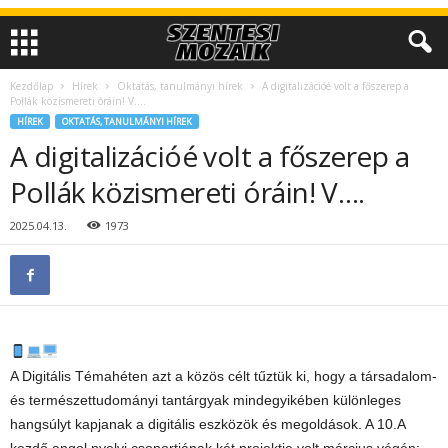
Kezdőlap
Hírek
Oktatás, tanulmányi hírek
A digitalizációé volt a főszerep a
Pollák közismereti óráin! V….
HÍREK
OKTATÁS, TANULMÁNYI HÍREK
A digitalizációé volt a főszerep a
Pollák közismereti óráin! V….
2025.04.13.
1973
A Digitális Témahéten azt a közös célt tűztük ki, hogy a társadalom-
és természettudományi tantárgyak mindegyikében különleges
hangsúlyt kapjanak a digitális eszközök és megoldások. A 10.A