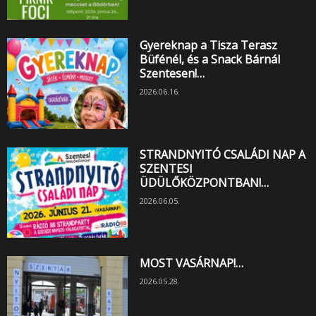
Gyereknap a Tisza Terasz
Büfénél, és a Snack Bárnál
Szentesen!…
2026.06.16.
STRANDNYITÓ CSALÁDI NAP A
SZENTESI
ÜDÜLŐKÖZPONTBAN!…
2026.06.05.
MOST VASÁRNAP!…
2026.05.28.