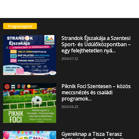
Programajánló
Strandok Éjszakája a Szentesi
Sport- és Üdülőközpontban –
egy felejthetetlen nyá…
2026.07.22.
Piknik Foci Szentesen – közös
meccsnézés és családi
programok…
2026.06.23.
Gyereknap a Tisza Terasz