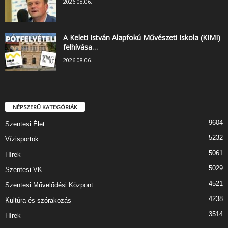
2026.08.06.
A Keleti István Alapfokú Művészeti Iskola (KIMI)
felhívása…
2026.08.06.
NÉPSZERŰ KATEGÓRIÁK
9604
Szentesi Élet
5232
Vízisportok
5061
Hírek
5029
Szentesi VK
4521
Szentesi Művelődési Központ
4238
Kultúra és szórakozás
3514
Hírek