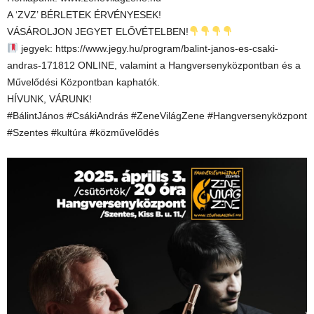
A ‘ZVZ’ BÉRLETEK ÉRVÉNYESEK!
VÁSÁROLJON JEGYET ELŐVÉTELBEN!
jegyek: https://www.jegy.hu/program/balint-janos-es-csaki-
andras-171812 ONLINE, valamint a Hangversenyközpontban és a
Művelődési Központban kaphatók.
HÍVUNK, VÁRUNK!
#BálintJános #CsákiAndrás #ZeneVilágZene #Hangversenyközpont
#Szentes #kultúra #közművelődés