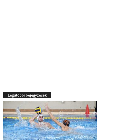
Legutóbbi bejegyzések