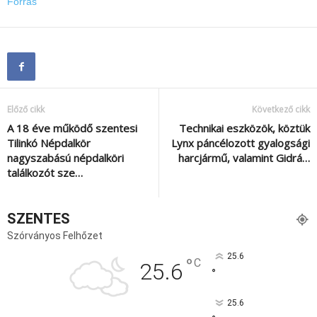
Forrás
Előző cikk
Következő cikk
A 18 éve működő szentesi
Technikai eszközök, köztük
Tilinkó Népdalkör
Lynx páncélozott gyalogsági
nagyszabású népdalköri
harcjármű, valamint Gidrá…
találkozót sze…
SZENTES
Szórványos Felhőzet
25.6
°
C
25.6
°
25.6