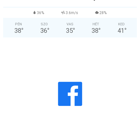
°
36%
3.6m/s
28%
PÉN
SZO
VAS
HÉT
KED
38
°
36
°
35
°
38
°
41
°