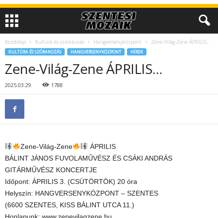
Kezdőlap
Kultúra és szórakozás
Hangversenyközpont
Zene-Világ-Zene ÁPRILIS…
KULTÚRA ÉS SZÓRAKOZÁS
HANGVERSENYKÖZPONT
HÍREK
Zene-Világ-Zene ÁPRILIS…
2025.03.29.
1788
Zene-Világ-Zene
ÁPRILIS
BÁLINT JÁNOS FUVOLAMŰVÉSZ ÉS CSÁKI ANDRÁS
GITÁRMŰVÉSZ KONCERTJE
Időpont: ÁPRILIS 3. (CSÜTÖRTÖK) 20 óra
Helyszín: HANGVERSENYKÖZPONT – SZENTES
(6600 SZENTES, KISS BÁLINT UTCA 11.)
Honlapunk: www.zenevilagzene.hu