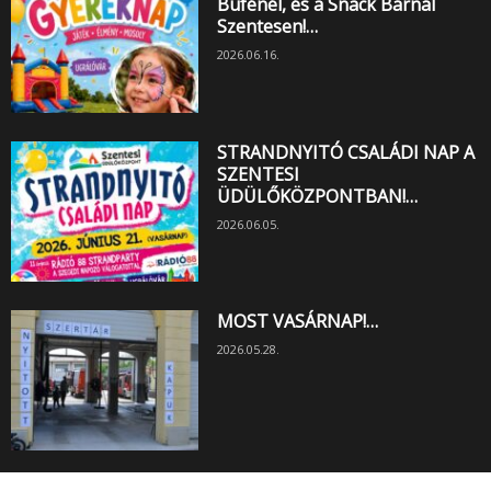
Büfénél, és a Snack Bárnál
Szentesen!…
2026.06.16.
STRANDNYITÓ CSALÁDI NAP A
SZENTESI
ÜDÜLŐKÖZPONTBAN!…
2026.06.05.
MOST VASÁRNAP!…
2026.05.28.