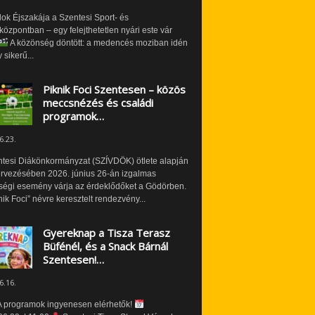
ok Éjszakája a Szentesi Sport- és
özpontban – egy felejthetetlen nyári este vár
A közönség döntött: a medencés moziban idén
 sikerű...
Piknik Foci Szentesen – közös
meccsnézés és családi
programok…
6.23.
ntesi Diákönkormányzat (SZÍVDÖK) ötlete alapján
ervezésében 2026. június 26-án izgalmas
ségi esemény várja az érdeklődőket a Gödörben.
nik Foci” névre keresztelt rendezvény...
Gyereknap a Tisza Terasz
Büfénél, és a Snack Bárnál
Szentesen!…
6.16.
 programok ingyenesen elérhetők!