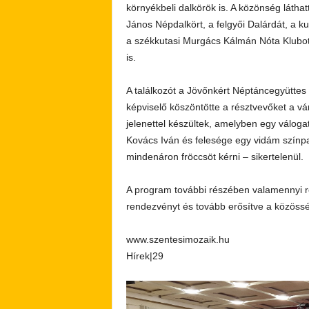
környékbeli dalkörök is. A közönség látha
János Népdalkört, a felgyői Dalárdát, a
a székkutasi Murgács Kálmán Nóta Klubot
is.
A találkozót a Jövőnkért Néptáncegyütte
képviselő köszöntötte a résztvevőket a vá
jelenettel készültek, amelyben egy váloga
Kovács Iván és felesége egy vidám színpad
mindenáron fröccsöt kérni – sikertelenül.
A program további részében valamennyi r
rendezvényt és tovább erősítve a közössé
www.szentesimozaik.hu
Hírek|29