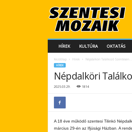
S
z
e
n
t
e
s
HÍREK
KULTÚRA
OKTATÁS
i
M
Kezdőlap
Hírek
Népdalköri Találkozó Szentesen…
o
HÍREK
z
Népdalköri Találk
a
i
k
2025.03.29.
1814
A 18 éve működő szentesi Tilinkó Népdalk
március 29-én az Ifjúsági Házban. A rende