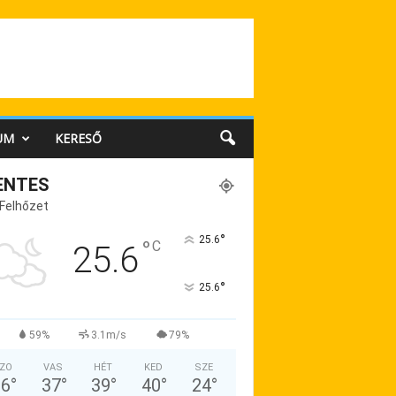
UM
KERESŐ
ENTES
 Felhőzet
°
25.6
°
C
25.6
°
25.6
59%
3.1m/s
79%
ZO
VAS
HÉT
KED
SZE
36
°
37
°
39
°
40
°
24
°