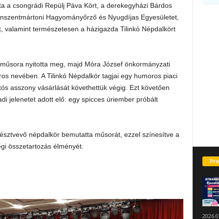
tta a csongrádi Repülj Páva Kört, a derekegyházi Bárdos
 kunszentmártoni Hagyományőrző és Nyugdíjas Egyesületet,
, valamint természetesen a házigazda Tilinkó Népdalkört
s műsora nyitotta meg, majd Móra József önkormányzati
ros nevében. A Tilinkó Népdalkör tagjai egy humoros piaci
tós asszony vásárlását követhettük végig. Ezt követően
i jelenetet adott elő: egy spicces úriember próbált
észtvevő népdalkör bemutatta műsorát, ezzel színesítve a
gi összetartozás élményét.
Pro
2026.0