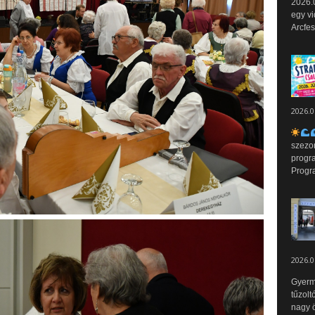
2026.0
egy vi
Arcfes
2026.0
szezo
progr
Progr
2026.0
Gyerm
tűzolt
nagy ö