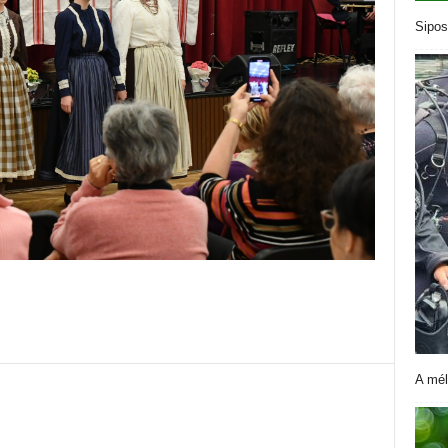
Sipos
A mél