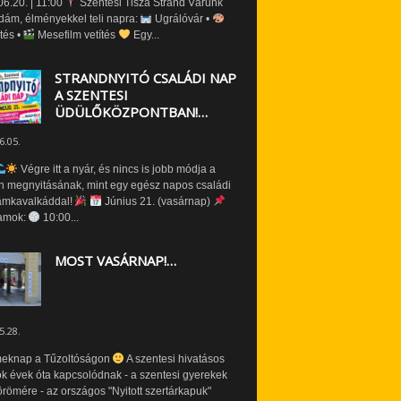
6.20. | 11:00
Szentesi Tisza Strand Várunk
dám, élményekkel teli napra:
Ugrálóvár •
tés •
Mesefilm vetítés
Egy...
STRANDNYITÓ CSALÁDI NAP
A SZENTESI
ÜDÜLŐKÖZPONTBAN!…
6.05.
Végre itt a nyár, és nincs is jobb módja a
n megnyitásának, mint egy egész napos családi
amkavalkáddal!
Június 21. (vasárnap)
amok:
10:00...
MOST VASÁRNAP!…
5.28.
eknap a Tűzoltóságon
A szentesi hivatásos
ók évek óta kapcsolódnak - a szentesi gyerekek
römére - az országos "Nyitott szertárkapuk"