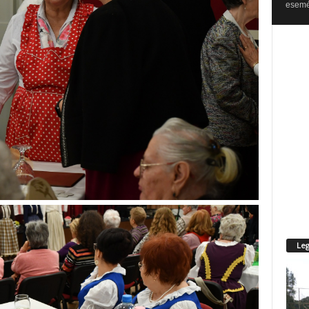
esemén
Leg