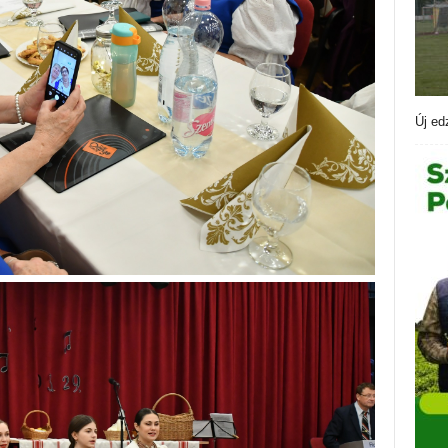
Új ed