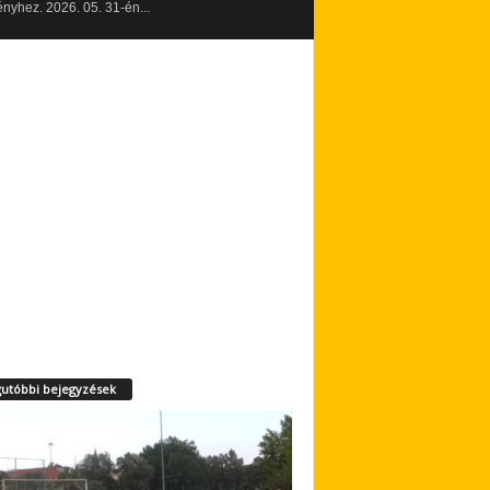
yhez. 2026. 05. 31-én...
utóbbi bejegyzések