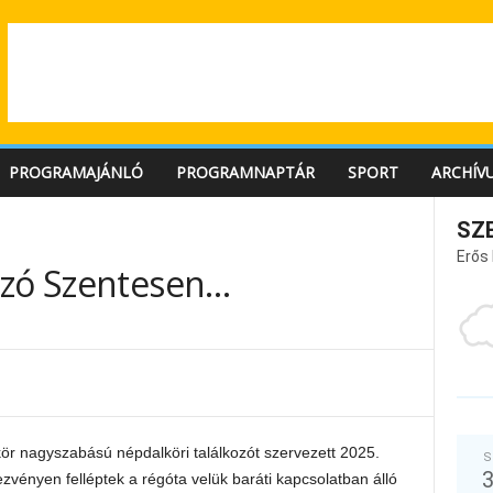
PROGRAMAJÁNLÓ
PROGRAMNAPTÁR
SPORT
ARCHÍV
SZ
Erős
ozó Szentesen…
ör nagyszabású népdalköri találkozót szervezett 2025.
S
zvényen felléptek a régóta velük baráti kapcsolatban álló