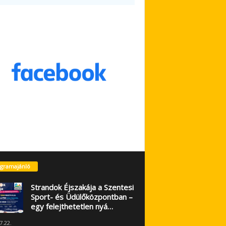
gramajánló
Strandok Éjszakája a Szentesi
Sport- és Üdülőközpontban –
egy felejthetetlen nyá…
7.22.