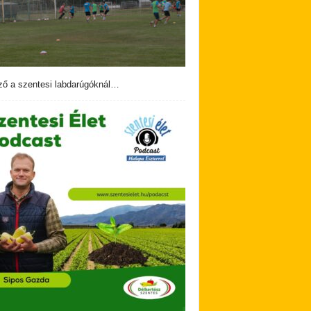
ző a szentesi labdarúgóknál…