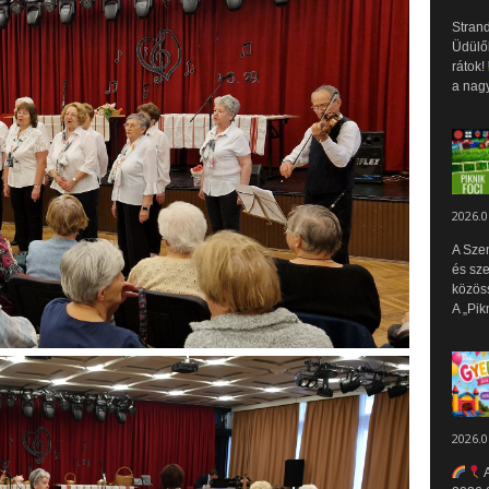
Strand
Üdülők
rátok!
a nagy
2026.0
A Sze
és sz
közös
A „Pik
2026.0
A