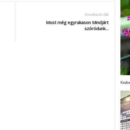
Következő cikk
Most még egyrakason Mindjárt
szóródunk…
Kedve