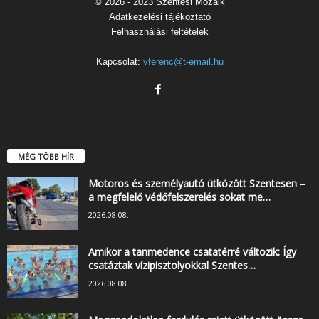
© 2026 - 2023 Szentesi Mozaik
Adatkezelési tájékoztató
Felhasználási feltételek
Kapcsolat:
vferenc@t-email.hu
MÉG TÖBB HÍR
Motoros és személyautó ütközött Szentesen –
a megfelelő védőfelszerelés sokat me…
2026.08.08.
Amikor a tanmedence csatatérré változik: Így
csatáztak vízipisztolyokkal Szentes…
2026.08.08.