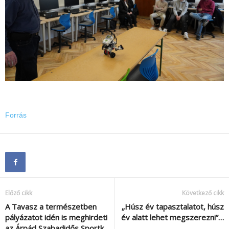
Forrás
Előző cikk
Következő cikk
A Tavasz a természetben
„Húsz év tapasztalatot, húsz
pályázatot idén is meghirdeti
év alatt lehet megszerezni”…
az Árpád Szabadidős Sportk…