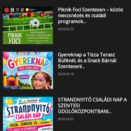
Piknik Foci Szentesen – közös
meccsnézés és családi
programok…
2026.06.23.
Gyereknap a Tisza Terasz
Büfénél, és a Snack Bárnál
Szentesen!…
2026.06.16.
STRANDNYITÓ CSALÁDI NAP A
SZENTESI
ÜDÜLŐKÖZPONTBAN!…
2026.06.05.