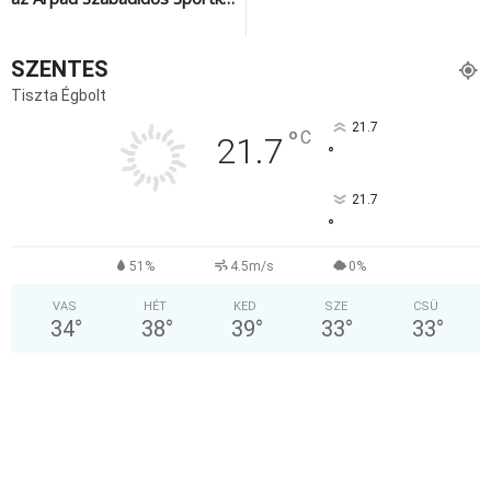
SZENTES
Tiszta Égbolt
21.7
°
C
21.7
°
21.7
°
51%
4.5m/s
0%
VAS
HÉT
KED
SZE
CSÜ
34
°
38
°
39
°
33
°
33
°