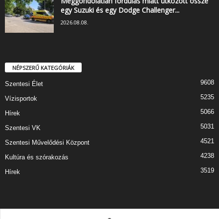
Meggondolatlan fordulás miatt ütközött össze
egy Suzuki és egy Dodge Challenger...
2026.08.08.
NÉPSZERŰ KATEGÓRIÁK
9608
Szentesi Élet
5235
Vízisportok
5066
Hírek
5031
Szentesi VK
4521
Szentesi Művelődési Központ
4238
Kultúra és szórakozás
3519
Hírek