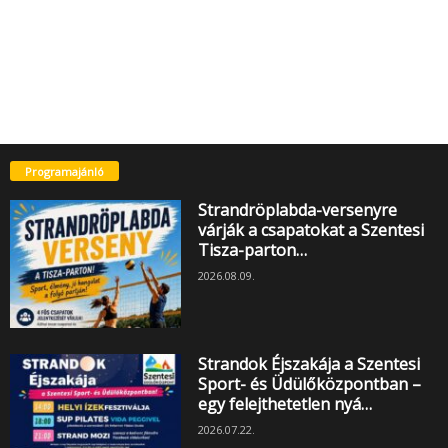
Programajánló
Strandröplabda-versenyre
várják a csapatokat a Szentesi
Tisza-parton…
2026.08.09.
Strandok Éjszakája a Szentesi
Sport- és Üdülőközpontban –
egy felejthetetlen nyá…
2026.07.22.