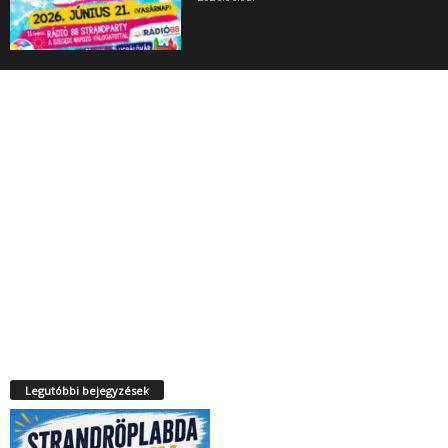
Legutóbbi bejegyzések