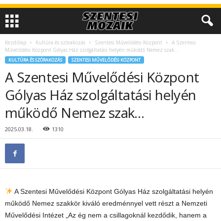
Kezdőlap
Kultúra és szórakozás
Szentesi Művelődési Központ
A Szentesi
Művelődési Központ Gólyas Ház szolgáltatási helyén működő Nemez szak…
KULTÚRA ÉS SZÓRAKOZÁS
SZENTESI MŰVELŐDÉSI KÖZPONT
A Szentesi Művelődési Központ
Gólyas Ház szolgáltatási helyén
működő Nemez szak…
2025.03.18.
1310
A Szentesi Művelődési Központ Gólyas Ház szolgáltatási helyén
működő Nemez szakkör kiváló eredménnyel vett részt a Nemzeti
Művelődési Intézet „Az ég nem a csillagoknál kezdődik, hanem a