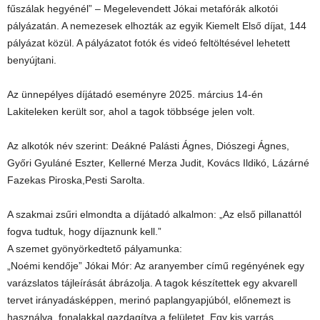
fűszálak hegyénél” – Megelevendett Jókai metafórák alkotói
pályázatán. A nemezesek elhozták az egyik Kiemelt Első díjat, 144
pályázat közül. A pályázatot fotók és videó feltöltésével lehetett
benyújtani.
Az ünnepélyes díjátadó eseményre 2025. március 14-én
Lakiteleken került sor, ahol a tagok többsége jelen volt.
Az alkotók név szerint: Deákné Palásti Ágnes, Diószegi Ágnes,
Győri Gyuláné Eszter, Kellerné Merza Judit, Kovács Ildikó, Lázárné
Fazekas Piroska,Pesti Sarolta.
A szakmai zsűri elmondta a díjátadó alkalmon: „Az első pillanattól
fogva tudtuk, hogy díjaznunk kell.”
A szemet gyönyörkedtető pályamunka:
„Noémi kendője” Jókai Mór: Az aranyember című regényének egy
varázslatos tájleírását ábrázolja. A tagok készítettek egy akvarell
tervet irányadásképpen, merinó paplangyapjúból, előnemezt is
használva, fonalakkal gazdagítva a felületet. Egy kis varrás,