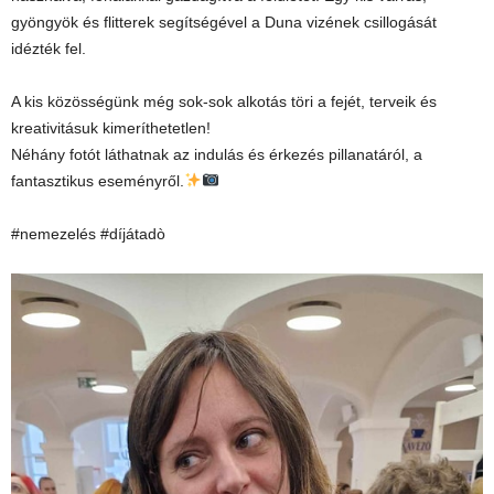
gyöngyök és flitterek segítségével a Duna vizének csillogását
idézték fel.
A kis közösségünk még sok-sok alkotás töri a fejét, terveik és
kreativitásuk kimeríthetetlen!
Néhány fotót láthatnak az indulás és érkezés pillanatáról, a
fantasztikus eseményről.
#nemezelés #díjátadò