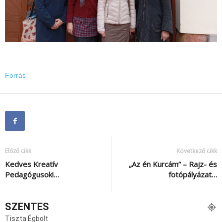
Forrás
Előző cikk
Következő cikk
Kedves Kreatív
„Az én Kurcám” – Rajz- és
Pedagógusok!…
fotópályázat…
SZENTES
Tiszta Égbolt