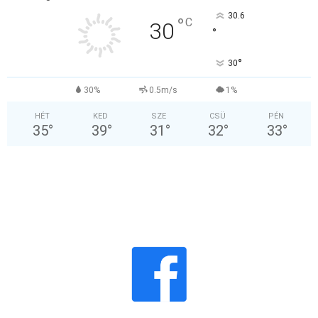
30.6
°
C
30
°
°
30
30%
0.5m/s
1%
HÉT
KED
SZE
CSÜ
PÉN
35
°
39
°
31
°
32
°
33
°