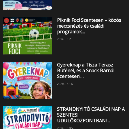
Piknik Foci Szentesen – közös
meccsnézés és családi
programok…
2026.06.23.
Gyereknap a Tisza Terasz
Büfénél, és a Snack Bárnál
Szentesen!…
2026.06.16.
STRANDNYITÓ CSALÁDI NAP A
SZENTESI
ÜDÜLŐKÖZPONTBAN!…
2026.06.05.