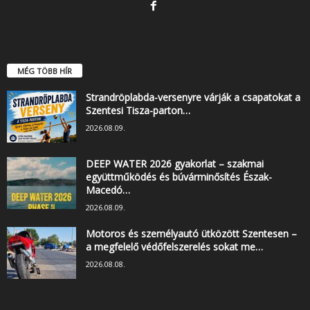
MÉG TÖBB HÍR
Strandröplabda-versenyre várják a csapatokat a
Szentesi Tisza-parton…
2026.08.09.
DEEP WATER 2026 gyakorlat – szakmai
együttműködés és búvárminősítés Észak-
Macedó…
2026.08.09.
Motoros és személyautó ütközött Szentesen –
a megfelelő védőfelszerelés sokat me…
2026.08.08.