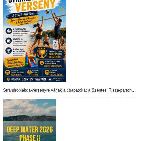
Strandröplabda-versenyre várják a csapatokat a Szentesi Tisza-parton…