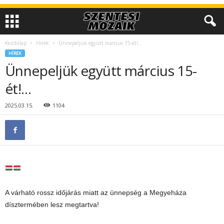
Kezdőlap
Hírek
Ünnepeljük együtt március 15-ét!…
HÍREK
Ünnepeljük együtt március 15-
ét!…
2025.03.15.
1104
A várható rossz időjárás miatt az ünnepség a Megyeháza
dísztermében lesz megtartva!