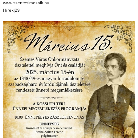
www.szentesimozaik.hu
Hírek|29