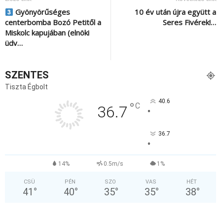
Gyönyörűséges
10 év után újra együtt a
centerbomba Bozó Petitől a
Seres Fivérek!…
Miskolc kapujában (elnöki
üdv…
SZENTES
Tiszta Égbolt
40.6
°
C
36.7
°
36.7
°
14%
0.5m/s
1%
CSÜ
PÉN
SZO
VAS
HÉT
41
°
40
°
35
°
35
°
38
°