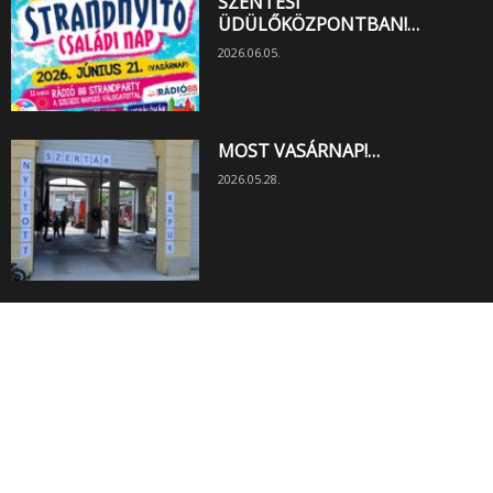
SZENTESI
ÜDÜLŐKÖZPONTBAN!…
2026.06.05.
MOST VASÁRNAP!…
2026.05.28.