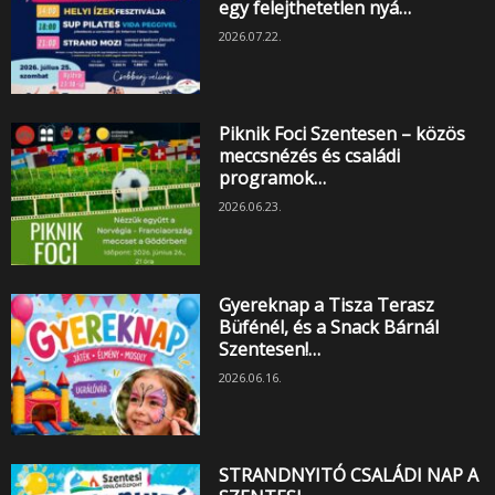
egy felejthetetlen nyá…
2026.07.22.
Piknik Foci Szentesen – közös
meccsnézés és családi
programok…
2026.06.23.
Gyereknap a Tisza Terasz
Büfénél, és a Snack Bárnál
Szentesen!…
2026.06.16.
STRANDNYITÓ CSALÁDI NAP A