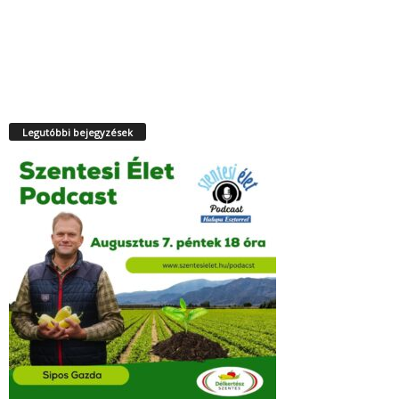
Legutóbbi bejegyzések