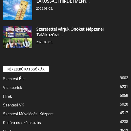
LAKOSSÁGI HIRDETMÉNY…
2026.08.05.
Szeretettel várjuk Önöket Népzenei
Találkozóra!…
2026.08.05.
NÉPSZERŰ KATEGÓRIÁK
9602
Szentesi Élet
5231
Vízisportok
5059
Hírek
5028
Szentesi VK
4517
Szentesi Művelődési Központ
4238
Kultúra és szórakozás
3512