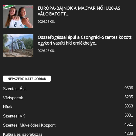
EURÓPA-BAJNOK A MAGYAR NŐI U20-AS
VÁLOGATOTT…
2026.08.08.
Összefogással épül a Csongrád–Szentes közötti
egykori vasúti híd emlékhelye…
2026.08.08.
NÉPSZERŰ KATEGÓRIÁK
9606
Szentesi Élet
5235
Vízisportok
5063
Hírek
5031
Szentesi VK
4521
Szentesi Művelődési Központ
4238
Kultúra és szórakozás