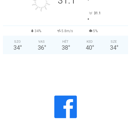
31.1
°
31.1
°
34%
5.8m/s
5%
SZO
VAS
HÉT
KED
SZE
34
°
36
°
38
°
40
°
34
°