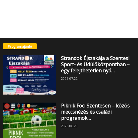
Programajánló
Strandok Éjszakája a Szentesi
Sport- és Üdülőközpontban –
egy felejthetetlen nyá…
2026.07.22.
Piknik Foci Szentesen – közös
meccsnézés és családi
programok…
2026.06.23.