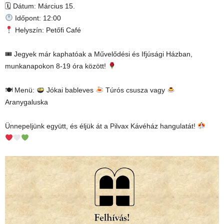
🗓 Dátum: Március 15.
Időpont: 12:00
Helyszín: Petőfi Café
🎟 Jegyek már kaphatóak a Művelődési és Ifjúsági Házban,
munkanapokon 8-19 óra között!
🍽 Menü:
Jókai bableves
Túrós csusza vagy
Aranygaluska
Ünnepeljünk együtt, és éljük át a Pilvax Kávéház hangulatát!