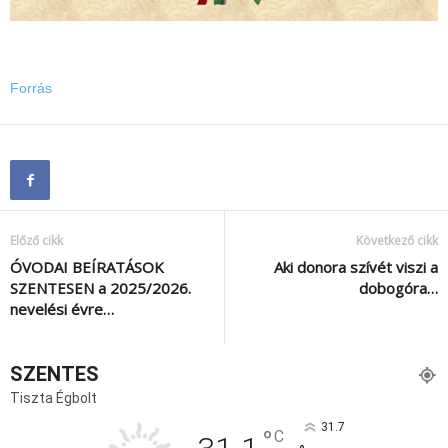
Forrás
Előző cikk
Következő cikk
ÓVODAI BEÍRATÁSOK
Aki donora szívét viszi a
SZENTESEN a 2025/2026.
dobogóra…
nevelési évre…
SZENTES
Tiszta Égbolt
31.7
°
C