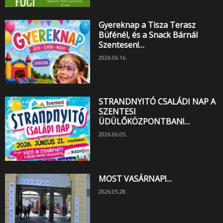
Gyereknap a Tisza Terasz
Büfénél, és a Snack Bárnál
Szentesen!…
2026.06.16.
STRANDNYITÓ CSALÁDI NAP A
SZENTESI
ÜDÜLŐKÖZPONTBAN!…
2026.06.05.
MOST VASÁRNAP!…
2026.05.28.