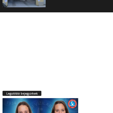
Legutóbbi bejegyzések