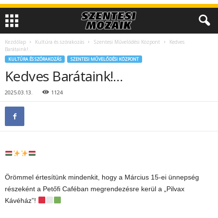
Kezdőlap
Kultúra és szórakozás
Szentesi Művelődési Központ
Kedves
Barátaink!…
KULTÚRA ÉS SZÓRAKOZÁS
SZENTESI MŰVELŐDÉSI KÖZPONT
Kedves Barátaink!…
2025.03.13.
1124
Örömmel értesítünk mindenkit, hogy a Március 15-ei ünnepség
részeként a Petőfi Caféban megrendezésre kerül a „Pilvax
Kávéház”!