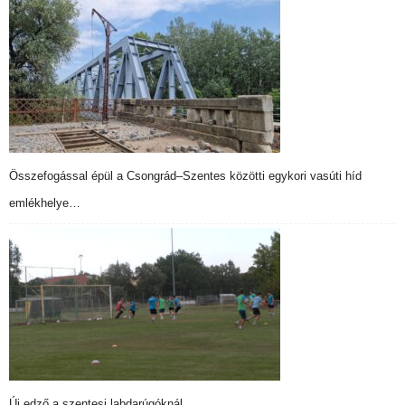
Összefogással épül a Csongrád–Szentes közötti egykori vasúti híd
emlékhelye…
Új edző a szentesi labdarúgóknál…