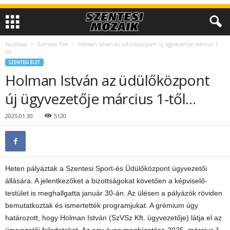
Kezdőlap
Szentesi Élet
Holman István az üdülőközpont új ügyvezetője március 1-
től…
SZENTESI ÉLET
Holman István az üdülőközpont
új ügyvezetője március 1-től…
2025.01.30.
5120
Heten pályáztak a Szentesi Sport-és Üdülőközpont ügyvezetői
állására. A jelentkezőket a bizottságokat követően a képviselő-
testület is meghallgatta január 30-án. Az ülésen a pályázók röviden
bemutatkoztak és ismertették programjukat. A grémium úgy
határozott, hogy Holman István (SzVSz Kft. ügyvezetője) látja el az