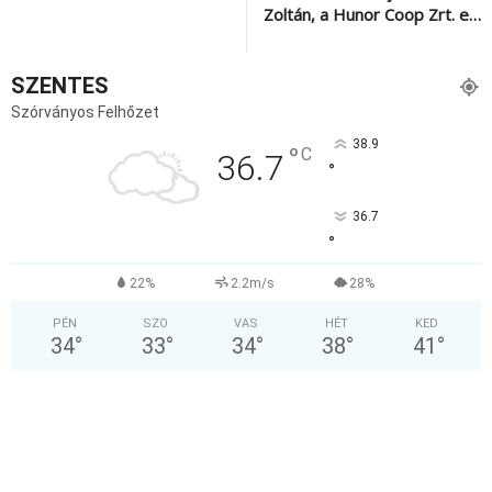
Zoltán, a Hunor Coop Zrt. e…
SZENTES
Szórványos Felhőzet
38.9
°
C
36.7
°
36.7
°
22%
2.2m/s
28%
PÉN
SZO
VAS
HÉT
KED
34
°
33
°
34
°
38
°
41
°