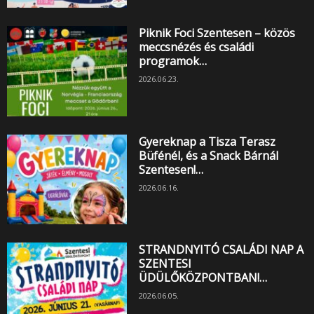
Piknik Foci Szentesen – közös
meccsnézés és családi
programok…
2026.06.23.
Gyereknap a Tisza Terasz
Büfénél, és a Snack Bárnál
Szentesen!…
2026.06.16.
STRANDNYITÓ CSALÁDI NAP A
SZENTESI
ÜDÜLŐKÖZPONTBAN!…
2026.06.05.