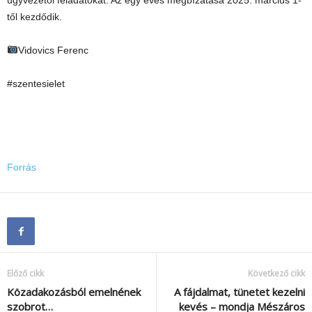
ügyvezetői feladatokat. Az egy éves megbízatása 2025. március 1-
től kezdődik.
Vidovics Ferenc
#szentesielet
Forrás
Előző cikk
Következő cikk
Közadakozásból emelnének
A fájdalmat, tünetet kezelni
szobrot…
kevés – mondja Mészáros