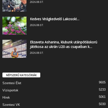
2026.08.07.
Kedves Virágkedvelő Lakosok!…
2026.08.07.
Elizaveta Ashanina, klubunk utánpótláskorú
játékosa az ukrán U20-as csapatban k…
2026.08.07.
NÉPSZERŰ KATEGÓRIÁK
9605
Szentesi Élet
5233
Vízisportok
5061
Hírek
5030
Szentesi VK