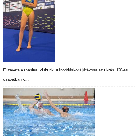
Elizaveta Ashanina, klubunk utánpótláskorú játékosa az ukrán U20-as
csapatban k…