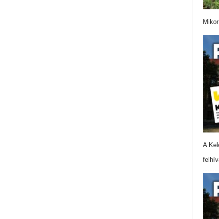
Mikor
A Kel
felhí