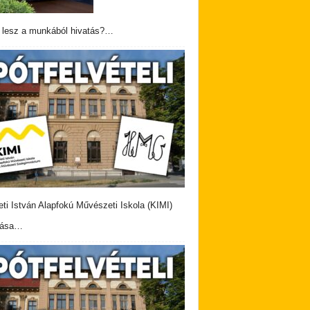
 lesz a munkából hivatás?…
eti István Alapfokú Művészeti Iskola (KIMI)
vása…