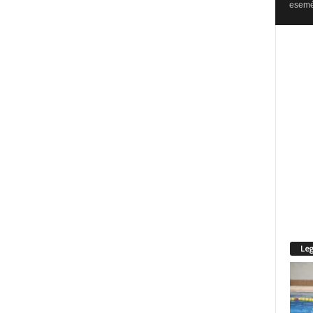
esemén
Leg