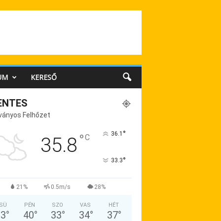
UM
KERESŐ
ENTES
ványos Felhőzet
°
36.1
°
C
35.8
°
33.3
21%
0.5m/s
28%
SÜ
PÉN
SZO
VAS
HÉT
33
°
40
°
33
°
34
°
37
°