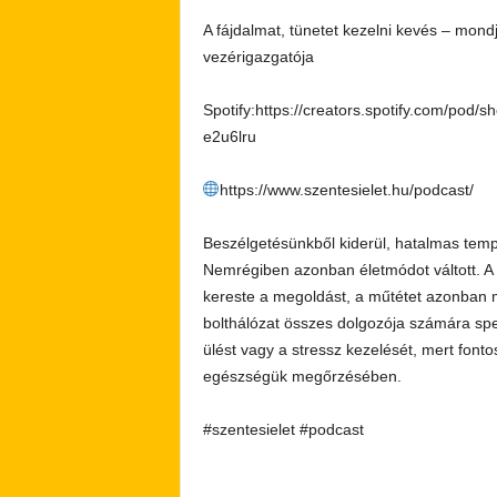
A fájdalmat, tünetet kezelni kevés – mond
vezérigazgatója
Spotify:https://creators.spotify.com/pod/
e2u6lru
https://www.szentesielet.hu/podcast/
Beszélgetésünkből kiderül, hatalmas temp
Nemrégiben azonban életmódot váltott. A k
kereste a megoldást, a műtétet azonban mé
bolthálózat összes dolgozója számára speci
ülést vagy a stressz kezelését, mert font
egészségük megőrzésében.
#szentesielet #podcast