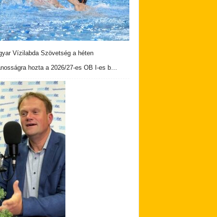
yar Vízilabda Szövetség a héten
ánosságra hozta a 2026/27-es OB I-es b…