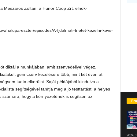
ja Mészáros Zoltán, a Hunor Coop Zrt. elnök-
show/halupa-eszter/episodes/A-fjdalmat–tnetet-kezelni-kevs-
ót diktál a munkájában, amit szenvedéllyel végez.
ialakult gerincsérv kezelésére több, mint két éven át
gsem tudta elkerülni. Saját példájából kiindulva a
alista segítségével tanítja meg a jó testtartást, a helyes
os számára, hogy a környezetének is segítsen az
Pro
2026.0