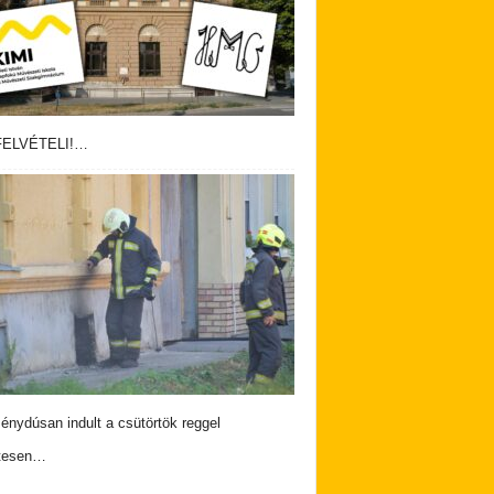
ELVÉTELI!…
nydúsan indult a csütörtök reggel
tesen…