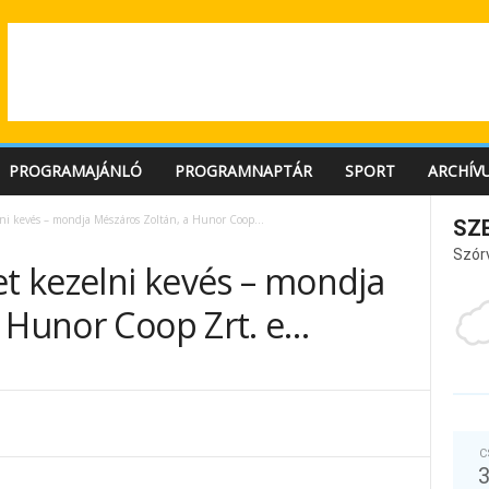
PROGRAMAJÁNLÓ
PROGRAMNAPTÁR
SPORT
ARCHÍV
lni kevés – mondja Mészáros Zoltán, a Hunor Coop...
SZ
Szór
et kezelni kevés – mondja
a Hunor Coop Zrt. e…
C