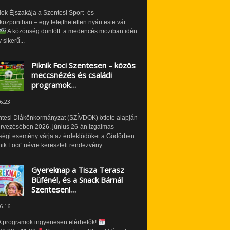
ok Éjszakája a Szentesi Sport- és
özpontban – egy felejthetetlen nyári este vár
A közönség döntött: a medencés moziban idén
 sikerű...
Piknik Foci Szentesen – közös
meccsnézés és családi
programok…
6.23.
ntesi Diákönkormányzat (SZÍVDÖK) ötlete alapján
ervezésében 2026. június 26-án izgalmas
ségi esemény várja az érdeklődőket a Gödörben.
nik Foci” névre keresztelt rendezvény...
Gyereknap a Tisza Terasz
Büfénél, és a Snack Bárnál
Szentesen!…
6.16.
 programok ingyenesen elérhetők!