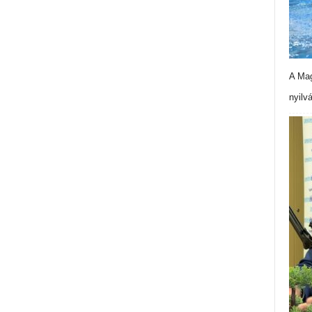
A Mag
nyilv