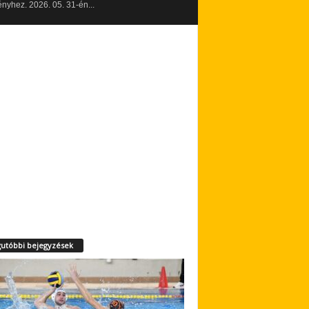
yhez. 2026. 05. 31-én...
utóbbi bejegyzések