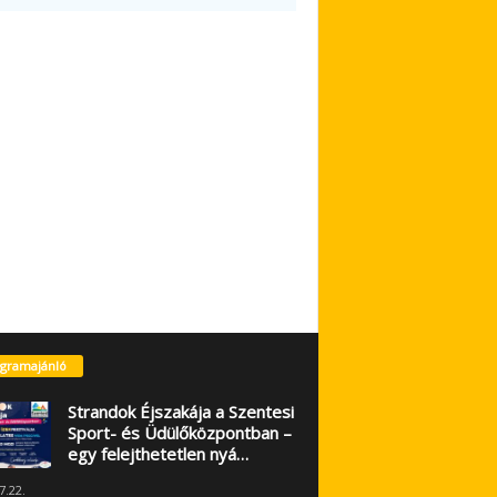
gramajánló
Strandok Éjszakája a Szentesi
Sport- és Üdülőközpontban –
egy felejthetetlen nyá…
7.22.