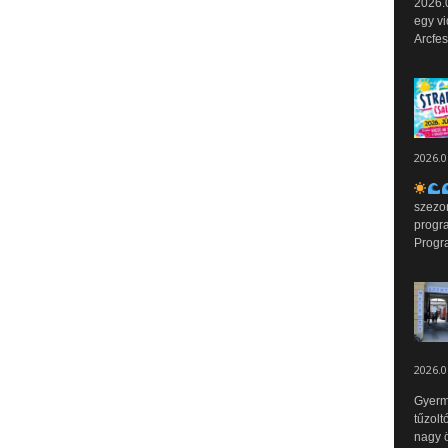
2026.0
egy vi
Arcfes
2026.0
szezo
progr
Progr
2026.0
Gyerm
tűzolt
nagy ö