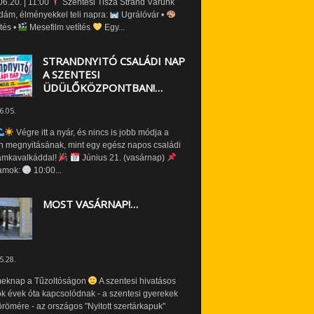
6.20. | 11:00
Szentesi Tisza Strand Várunk
dám, élményekkel teli napra:
Ugrálóvár •
tés •
Mesefilm vetítés
Egy...
STRANDNYITÓ CSALÁDI NAP
A SZENTESI
ÜDÜLŐKÖZPONTBAN!…
6.05.
Végre itt a nyár, és nincs is jobb módja a
n megnyitásának, mint egy egész napos családi
amkavalkáddal!
Június 21. (vasárnap)
amok:
10:00...
MOST VASÁRNAP!…
5.28.
eknap a Tűzoltóságon
A szentesi hivatásos
ók évek óta kapcsolódnak - a szentesi gyerekek
römére - az országos "Nyitott szertárkapuk"