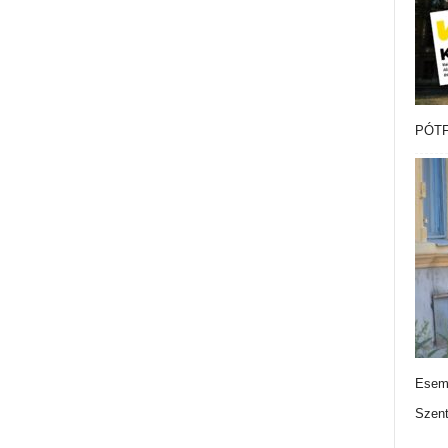
PÓTF
Esemé
Szen