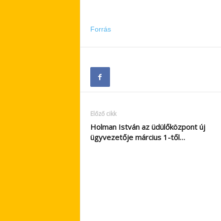
Forrás
Előző cikk
Holman István az üdülőközpont új
ügyvezetője március 1-től…