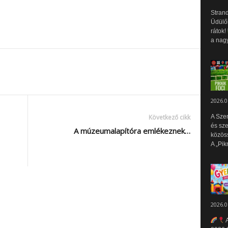
Strand
Üdülők
rátok!
a nagy
2026.0
A Sze
Következő cikk
és sz
A múzeumalapítóra emlékeznek…
közös
A „Pik
2026.0
A