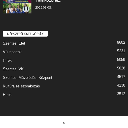
Találkozóra!…
2026.08.05.
NÉPSZERŰ KATEGÓRIÁK
9602
Szentesi Élet
5231
Vízisportok
5059
Hírek
5028
Szentesi VK
4517
Szentesi Művelődési Központ
4238
Kultúra és szórakozás
3512
Hírek
©