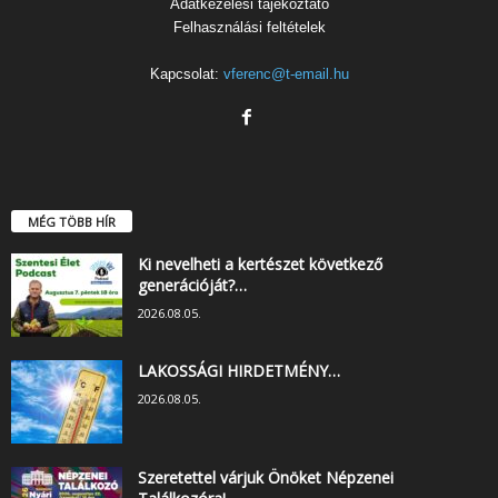
Adatkezelési tájékoztató
Felhasználási feltételek
Kapcsolat:
vferenc@t-email.hu
MÉG TÖBB HÍR
Ki nevelheti a kertészet következő
generációját?…
2026.08.05.
LAKOSSÁGI HIRDETMÉNY…
2026.08.05.
Szeretettel várjuk Önöket Népzenei