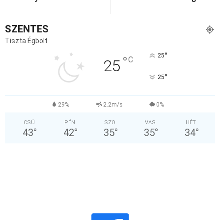
SZENTES
Tiszta Égbolt
°
25
°
C
25
°
25
29%
2.2m/s
0%
CSÜ
PÉN
SZO
VAS
HÉT
43
°
42
°
35
°
35
°
34
°