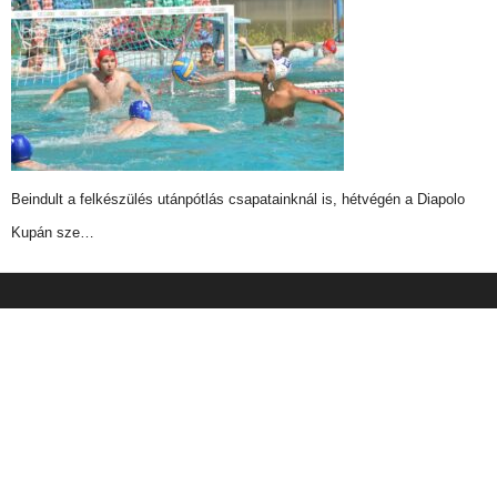
Beindult a felkészülés utánpótlás csapatainknál is, hétvégén a Diapolo
Kupán sze…