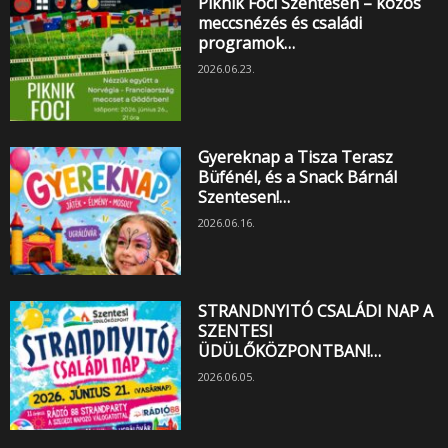
Piknik Foci Szentesen – közös
meccsnézés és családi
programok…
2026.06.23.
Gyereknap a Tisza Terasz
Büfénél, és a Snack Bárnál
Szentesen!…
2026.06.16.
STRANDNYITÓ CSALÁDI NAP A
SZENTESI
ÜDÜLŐKÖZPONTBAN!…
2026.06.05.