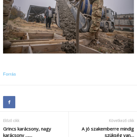
Forrás
Előző cikk
Következő cikk
Grincs karácsony, nagy
A jó szakemberre mindig
karácsony ……
szükség van…