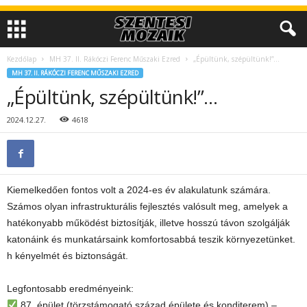
Kezdőlap
MH 37. II. Rákóczi Ferenc Műszaki Ezred
„Épültünk, szépültünk!”…
MH 37. II. RÁKÓCZI FERENC MŰSZAKI EZRED
„Épültünk, szépültünk!”…
2024.12.27.
4618
Kiemelkedően fontos volt a 2024-es év alakulatunk számára.
Számos olyan infrastrukturális fejlesztés valósult meg, amelyek a
hatékonyabb működést biztosítják, illetve hosszú távon szolgálják
katonáink és munkatársaink komfortosabbá teszik környezetünket.
h kényelmét és biztonságát.
Legfontosabb eredményeink:
87. épület (törzstámogató század épülete és konditerem) –