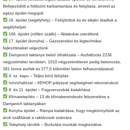
Befejeződött a földszint karbantartása és felújítása, amivel az
egész épület megújult.
16. épület (segélyhely) – Felújítottuk és év elején átadtuk a
segélyhelyet.
106. épület (nőtlen szálló) – Ablakokat cseréltünk.
17. épület (konyha) – Gázszerelési és légtechnikai
fejlesztéseket végeztünk.
Damjanich laktanya belső úthálózata – Aszfaltozás 2236
négyzetméter területen, 1010 négyzetméteren pedig betonozás,
281 tonna aszfalt és 277,5 köbméter beton felhasználásával
4. sz. kapu – Teljes körű felújítás
Ivóvízhálózat – KEHOP-pályázat segítségével rekonstrukció
8. és 11. épület – Fegyverszobák kialakítása
Klímatelepítés – 13 db klímaberendezés felszerelése a
Damjanich laktanyában
Konyha épület – Rámpa kialakítása, hogy megkönnyítsük az
áruk szállítását a raktárosok számára
Telephely tárolók – Burkolási munkák megkezdése