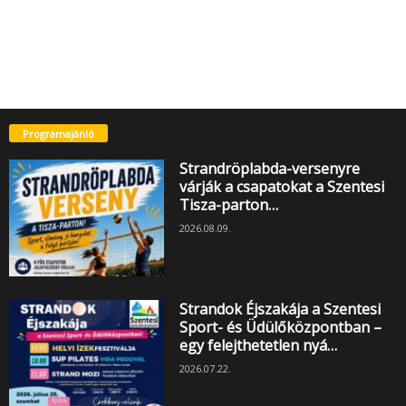
Programajánló
Strandröplabda-versenyre
várják a csapatokat a Szentesi
Tisza-parton…
2026.08.09.
Strandok Éjszakája a Szentesi
Sport- és Üdülőközpontban –
egy felejthetetlen nyá…
2026.07.22.