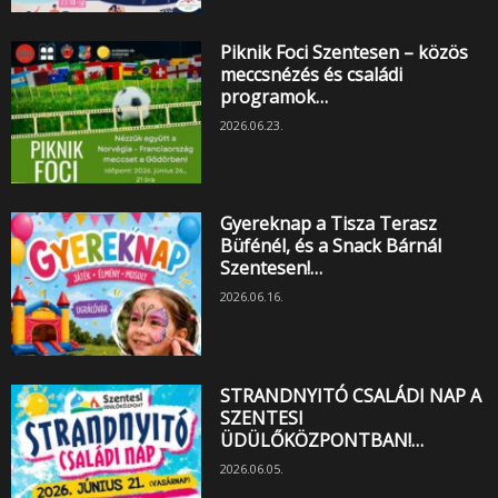
Piknik Foci Szentesen – közös
meccsnézés és családi
programok…
2026.06.23.
Gyereknap a Tisza Terasz
Büfénél, és a Snack Bárnál
Szentesen!…
2026.06.16.
STRANDNYITÓ CSALÁDI NAP A
SZENTESI
ÜDÜLŐKÖZPONTBAN!…
2026.06.05.