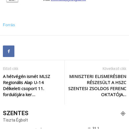
Forrás
Előző cikk
Következő cikk
A hétvégén ismét MLSZ
MINISZTERI ELISMERÉSBEN
Regionális Alap U-14
RÉSZESÜLT A HSZC
Délkeleti csoport 11.
SZENTESI ZSOLDOS FERENC
fordulójára ker…
OKTATÓJA…
SZENTES
Tiszta Égbolt
31.1