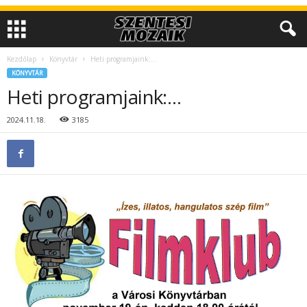
Kezdőlap
Könyvtár
Heti programjaink:…
KÖNYVTÁR
Heti programjaink:…
2024.11.18.
3185