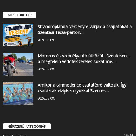
MÉG TÖBB HÍR
Strandröplabda-versenyre várják a csapatokat a
Szentesi Tisza-parton…
2026.08.09.
Motoros és személyautó ütközött Szentesen –
a megfelelő védőfelszerelés sokat me…
2026.08.08.
Amikor a tanmedence csatatérré változik: Így
csatáztak vízipisztolyokkal Szentes…
2026.08.08.
NÉPSZERŰ KATEGÓRIÁK
9608