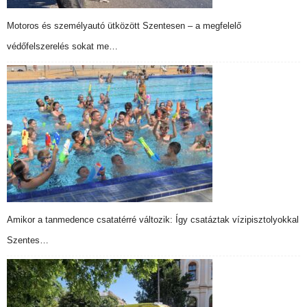
Motoros és személyautó ütközött Szentesen – a megfelelő
védőfelszerelés sokat me…
Amikor a tanmedence csatatérré változik: Így csatáztak vízipisztolyokkal
Szentes…