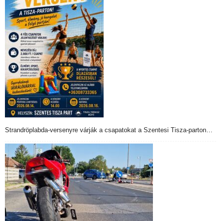
Strandröplabda-versenyre várják a csapatokat a Szentesi Tisza-parton…