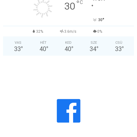
°
C
30
°
°
30
32%
3.6m/s
0%
VAS
HÉT
KED
SZE
CSÜ
33
°
40
°
40
°
34
°
33
°