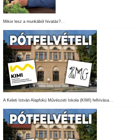
Mikor lesz a munkából hivatás?…
A Keleti István Alapfokú Művészeti Iskola (KIMI) felhívása…