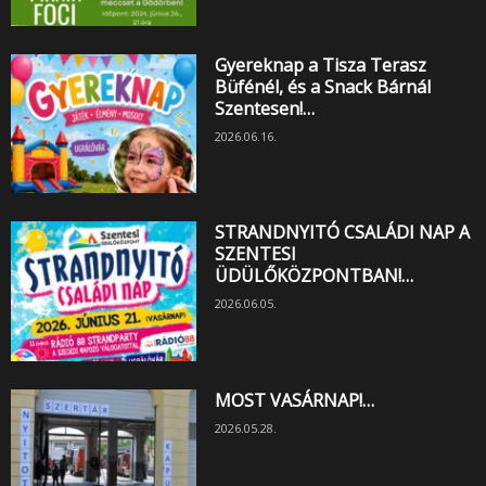
Gyereknap a Tisza Terasz
Büfénél, és a Snack Bárnál
Szentesen!…
2026.06.16.
STRANDNYITÓ CSALÁDI NAP A
SZENTESI
ÜDÜLŐKÖZPONTBAN!…
2026.06.05.
MOST VASÁRNAP!…
2026.05.28.