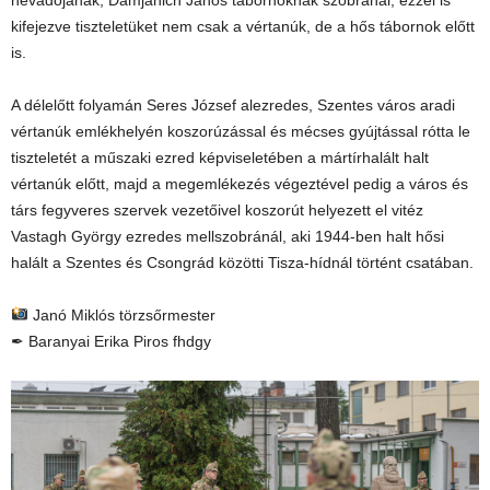
névadójának, Damjanich János tábornoknak szobránál, ezzel is
kifejezve tiszteletüket nem csak a vértanúk, de a hős tábornok előtt
is.
A délelőtt folyamán Seres József alezredes, Szentes város aradi
vértanúk emlékhelyén koszorúzással és mécses gyújtással rótta le
tiszteletét a műszaki ezred képviseletében a mártírhalált halt
vértanúk előtt, majd a megemlékezés végeztével pedig a város és
társ fegyveres szervek vezetőivel koszorút helyezett el vitéz
Vastagh György ezredes mellszobránál, aki 1944-ben halt hősi
halált a Szentes és Csongrád közötti Tisza-hídnál történt csatában.
Janó Miklós törzsőrmester
✒ Baranyai Erika Piros fhdgy