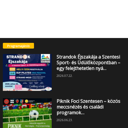
Programajánló
Strandok Éjszakája a Szentesi
Sport- és Üdülőközpontban –
egy felejthetetlen nyá…
2026.07.22.
Piknik Foci Szentesen – közös
meccsnézés és családi
programok…
2026.06.23.