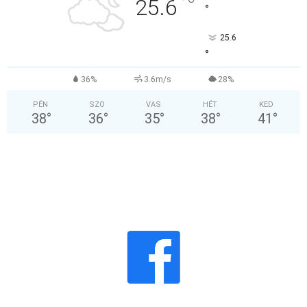
°
25.6
°
25.6
°
36%
3.6m/s
28%
PÉN
SZO
VAS
HÉT
KED
38
°
36
°
35
°
38
°
41
°