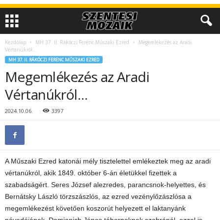
Kezdőlap
MH 37. II. Rákóczi Ferenc Műszaki Ezred
Megemlékezés az Aradi
Vértanúkról…
MH 37. II. RÁKÓCZI FERENC MŰSZAKI EZRED
Megemlékezés az Aradi
Vértanúkról…
2024.10.06.
3397
A Műszaki Ezred katonái mély tisztelettel emlékeztek meg az aradi
vértanúkról, akik 1849. október 6-án életükkel fizettek a
szabadságért. Seres József alezredes, parancsnok-helyettes, és
Bernátsky László törzszászlós, az ezred vezénylőzászlósa a
megemlékezést követően koszorút helyezett el laktanyánk