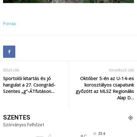
Forrás
Előző cikk
Következő cikk
Sportolói kitartás és jó
Október 5-én az U-14-es
hangulat a 27. Csongrád-
korosztályos csapatunk
Szentes „g”-ÁTfutáson…
győzött az MLSZ Regionális
Alap D…
SZENTES
Szórványos Felhőzet
25.6
C