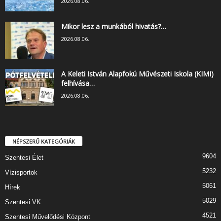
2026.08.06.
Mikor lesz a munkából hivatás?…
2026.08.06.
A Keleti István Alapfokú Művészeti Iskola (KIMI)
felhívása…
2026.08.06.
NÉPSZERŰ KATEGÓRIÁK
9604
Szentesi Élet
5232
Vízisportok
5061
Hírek
5029
Szentesi VK
4521
Szentesi Művelődési Központ