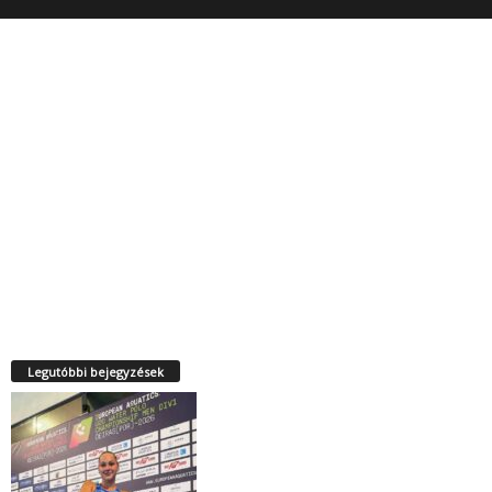
Legutóbbi bejegyzések