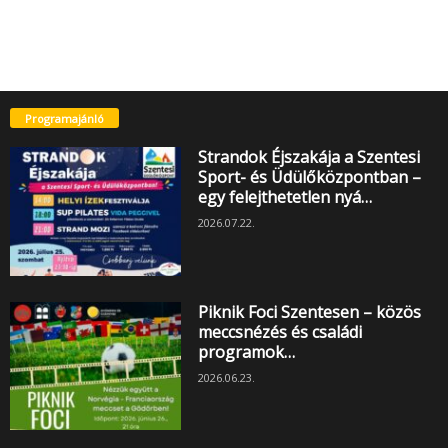
Programajánló
Strandok Éjszakája a Szentesi
Sport- és Üdülőközpontban –
egy felejthetetlen nyá…
2026.07.22.
Piknik Foci Szentesen – közös
meccsnézés és családi
programok…
2026.06.23.