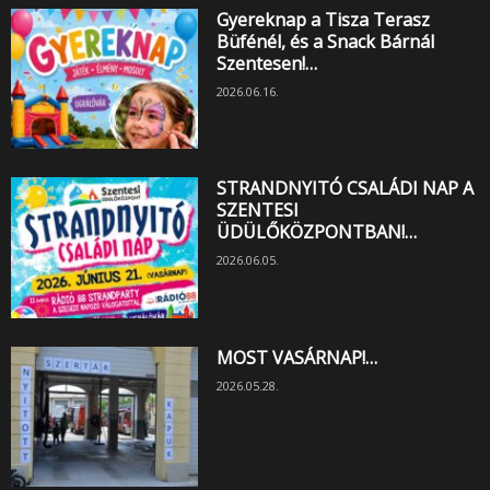
Gyereknap a Tisza Terasz
Büfénél, és a Snack Bárnál
Szentesen!…
2026.06.16.
STRANDNYITÓ CSALÁDI NAP A
SZENTESI
ÜDÜLŐKÖZPONTBAN!…
2026.06.05.
MOST VASÁRNAP!…
2026.05.28.