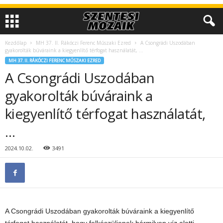
Kezdőlap
MH 37. II. Rákóczi Ferenc Műszaki Ezred
A Csongrádi Uszodában
gyakorolták búváraink a kiegyenlítő térfogat használatát, …
MH 37. II. RÁKÓCZI FERENC MŰSZAKI EZRED
A Csongrádi Uszodában
gyakorolták búváraink a
kiegyenlítő térfogat használatát,
…
2024.10.02.
3491
A Csongrádi Uszodában gyakorolták búváraink a kiegyenlítő