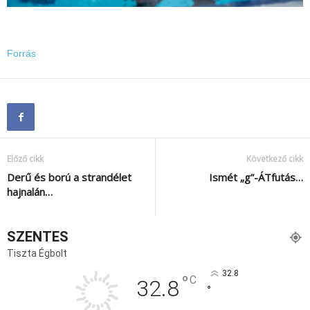
Forrás
Előző cikk
Következő cikk
Derű és ború a strandélet
Ismét „g”-ÁTfutás…
hajnalán…
SZENTES
Tiszta Égbolt
32.8
°
C
32.8
°