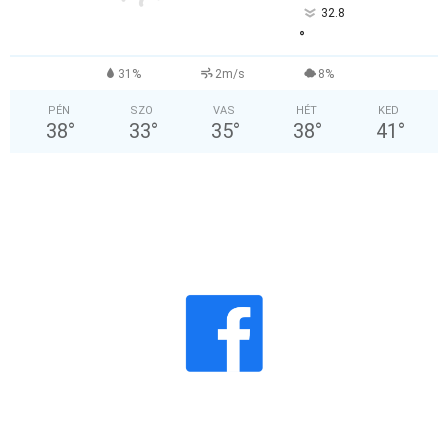
32.8
°
31%
2m/s
8%
PÉN
SZO
VAS
HÉT
KED
38
°
33
°
35
°
38
°
41
°