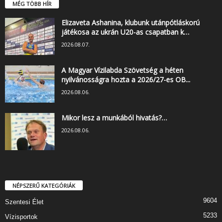
MÉG TÖBB HÍR
Elizaveta Ashanina, klubunk utánpótláskorú
játékosa az ukrán U20-as csapatban k…
2026.08.07.
A Magyar Vízilabda Szövetség a héten
nyilvánosságra hozta a 2026/27-es OB...
2026.08.06.
Mikor lesz a munkából hivatás?…
2026.08.06.
NÉPSZERŰ KATEGÓRIÁK
9604
Szentesi Élet
5233
Vízisportok