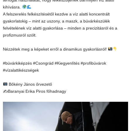
térfogat használatát, hogy felkészüljenek bármilyen víz alatti
kihívásra.
A felszerelés felkészítésétől kezdve a víz alatti koncentrált
gyakorlatokig – mint az uszony, a maszk, a búvárkészülék
felvételének víz alatti gyakorlása – minden a precizitásról és a
profizmusról szólt.
Nézzétek meg a képeket erről a dinamikus gyakorlásról!
#búvárkiképzés #Csongrád #Kiegyenlítés #profibúvárok
#vízalattikészségek
Bőkény János őrvezető
✍️Baranyai Erika Piros főhadnagy