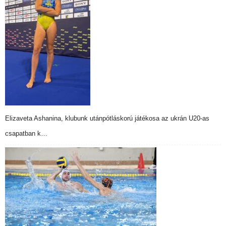
Elizaveta Ashanina, klubunk utánpótláskorú játékosa az ukrán U20-as
csapatban k…