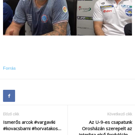
Forrás
Előző cikk
Következő cikk
Ismerős arcok #vargaviki
Az U-9-es csapatunk
#kovacsbarni #horvatakos…
Orosházán szerepelt az
Interliga első fordulóján….