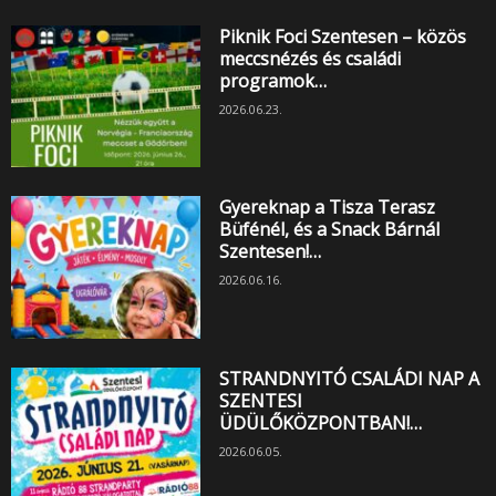
Piknik Foci Szentesen – közös
meccsnézés és családi
programok…
2026.06.23.
Gyereknap a Tisza Terasz
Büfénél, és a Snack Bárnál
Szentesen!…
2026.06.16.
STRANDNYITÓ CSALÁDI NAP A
SZENTESI
ÜDÜLŐKÖZPONTBAN!…
2026.06.05.