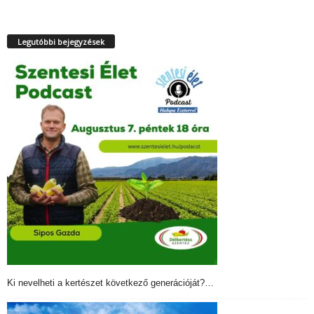
Legutóbbi bejegyzések
Ki nevelheti a kertészet következő generációját?…