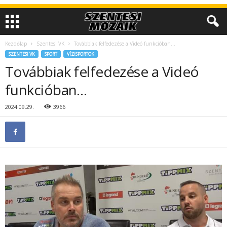
Kezdőlap
Szentesi VK
Továbbiak felfedezése a Videó funkcióban…
SZENTESI VK
SPORT
VÍZISPORTOK
Továbbiak felfedezése a Videó
funkcióban…
2024.09.29.
3966