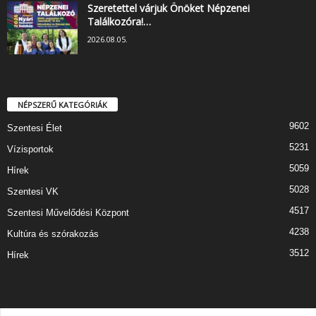
Szeretettel várjuk Önöket Népzenei
Találkozóra!…
2026.08.05.
NÉPSZERŰ KATEGÓRIÁK
9602
Szentesi Élet
5231
Vízisportok
5059
Hírek
5028
Szentesi VK
4517
Szentesi Művelődési Központ
4238
Kultúra és szórakozás
3512
Hírek