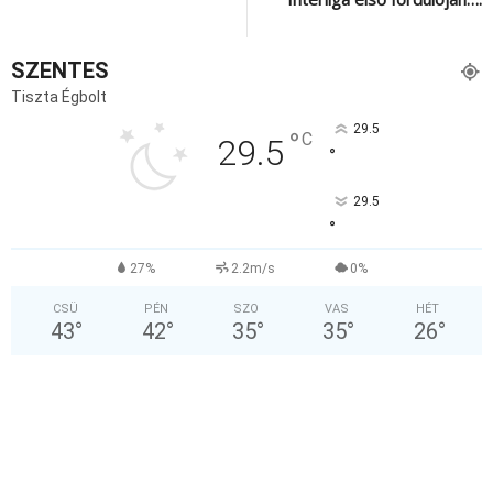
SZENTES
Tiszta Égbolt
29.5
°
C
29.5
°
29.5
°
27%
2.2m/s
0%
CSÜ
PÉN
SZO
VAS
HÉT
43
°
42
°
35
°
35
°
26
°