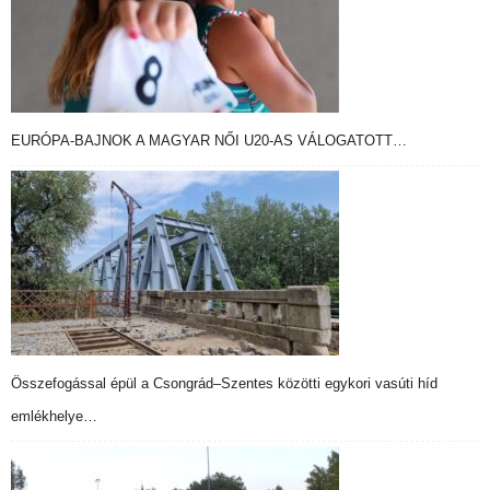
EURÓPA-BAJNOK A MAGYAR NŐI U20-AS VÁLOGATOTT…
Összefogással épül a Csongrád–Szentes közötti egykori vasúti híd
emlékhelye…