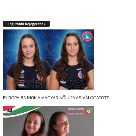
Legutóbbi bejegyzések
EURÓPA-BAJNOK A MAGYAR NŐI U20-AS VÁLOGATOTT…