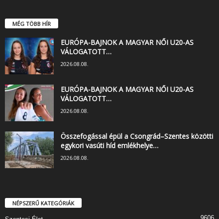
MÉG TÖBB HÍR
EURÓPA-BAJNOK A MAGYAR NŐI U20-AS
VÁLOGATOTT…
2026.08.08.
EURÓPA-BAJNOK A MAGYAR NŐI U20-AS
VÁLOGATOTT…
2026.08.08.
Összefogással épül a Csongrád–Szentes közötti
egykori vasúti híd emlékhelye…
2026.08.08.
NÉPSZERŰ KATEGÓRIÁK
9606