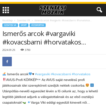
Kezdőlap
Szentesi VK
Ismerős arcok #vargaviki #kovacsbarni #horvatakos…
SZENTESI VK
SPORT
VÍZISPORTOK
Ismerős arcok #vargaviki
#kovacsbarni #horvatakos…
2024.09.29.
3790
Ismerős arcok
♥️
#vargaviki
#kovacsbarni
#horvatakos
AVUS-Profi KÖRKÉP
Az AVUS saját nevelésű profi
játékosainak idei szerepköreit szedjük nektek csokorba.
Utánpótlás-nevelő egyesület lévén a fő célunk az, hogy a lehető
legtöbb játékost adjunk a válogatottaknak és az első osztályú
csapatoknak!
Varga Viki eddigi egyedüli kinevelt női…