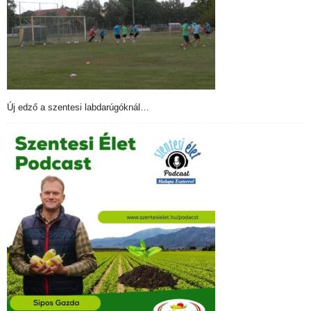
Új edző a szentesi labdarúgóknál…