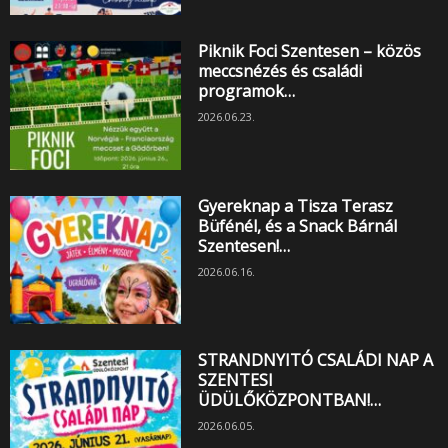
Piknik Foci Szentesen – közös
meccsnézés és családi
programok…
2026.06.23.
Gyereknap a Tisza Terasz
Büfénél, és a Snack Bárnál
Szentesen!…
2026.06.16.
STRANDNYITÓ CSALÁDI NAP A
SZENTESI
ÜDÜLŐKÖZPONTBAN!…
2026.06.05.