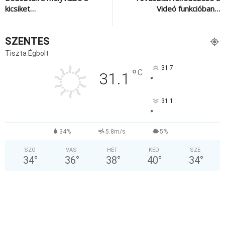
kicsiket…
Videó funkcióban…
SZENTES
Tiszta Égbolt
31.7
°
C
31.1
°
31.1
°
34%
5.8m/s
5%
SZO
VAS
HÉT
KED
SZE
34
°
36
°
38
°
40
°
34
°