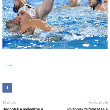
Forrás
Előző cikk
Következő cikk
Bedobtuk a mélyvízbe a
Továbbiak felfedezése a