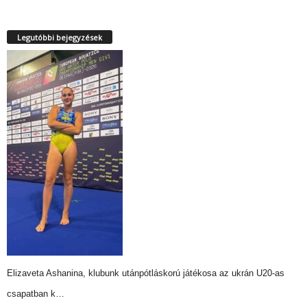
Legutóbbi bejegyzések
Elizaveta Ashanina, klubunk utánpótláskorú játékosa az ukrán U20-as
csapatban k…