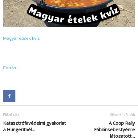
Magyar ételek kvíz
Forrás
Előző cikk
Következő cikk
Katasztrófavédelmi gyakorlat
A Coop Rally
a Hungeritnél…
Fábiánsebestyénre
látogatott…