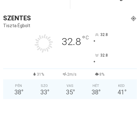
SZENTES
Tiszta Égbolt
32.8
°
C
32.8
°
32.8
°
31%
2m/s
8%
PÉN
SZO
VAS
HÉT
KED
38
°
33
°
35
°
38
°
41
°