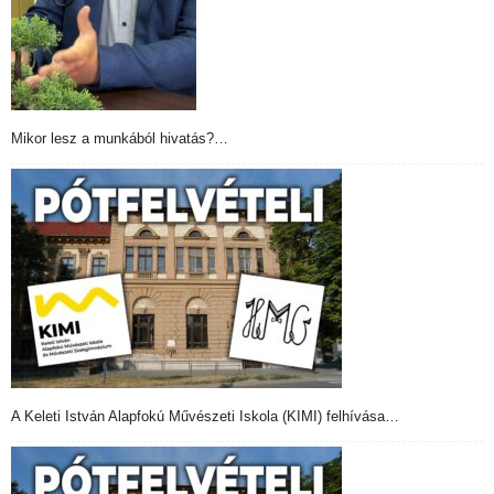
Mikor lesz a munkából hivatás?…
A Keleti István Alapfokú Művészeti Iskola (KIMI) felhívása…