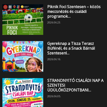
Piknik Foci Szentesen – közös
meccsnézés és családi
programok…
2026.06.23.
Gyereknap a Tisza Terasz
Büfénél, és a Snack Bárnál
Szentesen!…
2026.06.16.
STRANDNYITÓ CSALÁDI NAP A
SZENTESI
ÜDÜLŐKÖZPONTBAN!…
2026.06.05.