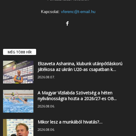
Kapcsolat:
vferenc@t-email.hu
MÉG TÖBB HÍR
Elizaveta Ashanina, klubunk utánpótláskorú
játékosa az ukrán U20-as csapatban k…
2026.08.07.
A Magyar Vízilabda Szövetség a héten
nyilvánosságra hozta a 2026/27-es OB...
2026.08.06.
Mikor lesz a munkából hivatás?…
2026.08.06.