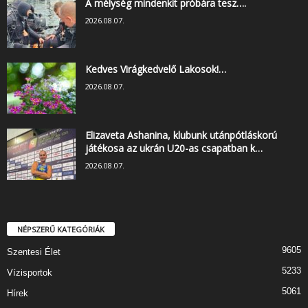
A mélység mindenkit próbára tesz….
2026.08.07.
Kedves Virágkedvelő Lakosok!…
2026.08.07.
Elizaveta Ashanina, klubunk utánpótláskorú
játékosa az ukrán U20-as csapatban k…
2026.08.07.
NÉPSZERŰ KATEGÓRIÁK
9605
Szentesi Élet
5233
Vízisportok
5061
Hírek