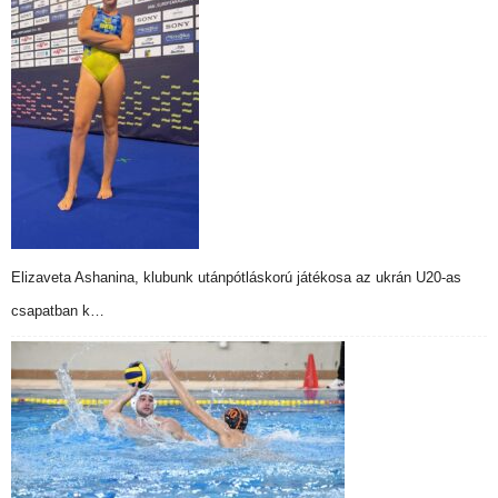
Elizaveta Ashanina, klubunk utánpótláskorú játékosa az ukrán U20-as
csapatban k…