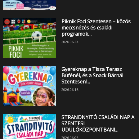
Piknik Foci Szentesen – közös
meccsnézés és családi
programok…
2026.06.23.
Gyereknap a Tisza Terasz
Büfénél, és a Snack Bárnál
Szentesen!…
2026.06.16.
STRANDNYITÓ CSALÁDI NAP A
SZENTESI
ÜDÜLŐKÖZPONTBAN!…
2026.06.05.