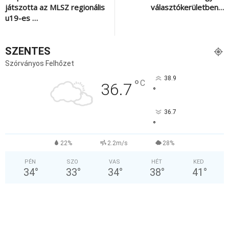
játszotta az MLSZ regionális
választókerületben…
u19-es …
SZENTES
Szórványos Felhőzet
38.9
°
C
36.7
°
36.7
°
22%
2.2m/s
28%
PÉN
SZO
VAS
HÉT
KED
34
°
33
°
34
°
38
°
41
°