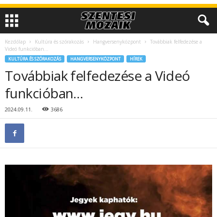
Kezdőlap
Kultúra és szórakozás
Hangversenyközpont
Továbbiak felfedezése a
Videó funkcióban…
KULTÚRA ÉS SZÓRAKOZÁS
HANGVERSENYKÖZPONT
HÍREK
Továbbiak felfedezése a Videó
funkcióban…
2024.09.11.
3686