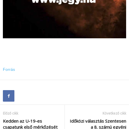
Forrás
Előző cikk
Következő cikk
Kedden az U-19-es
Időközi választás Szentesen
csapatunk első mérkőzését
a 8. számú egyéni