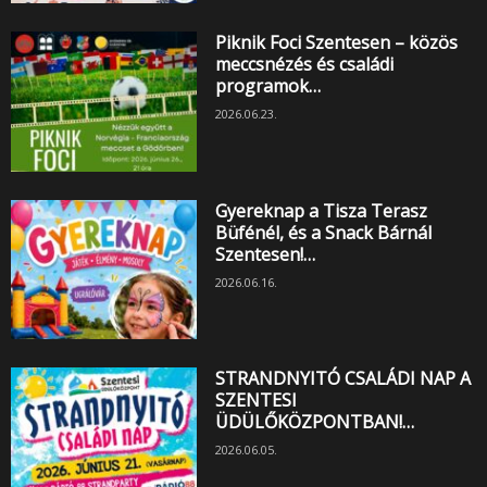
Piknik Foci Szentesen – közös
meccsnézés és családi
programok…
2026.06.23.
Gyereknap a Tisza Terasz
Büfénél, és a Snack Bárnál
Szentesen!…
2026.06.16.
STRANDNYITÓ CSALÁDI NAP A
SZENTESI
ÜDÜLŐKÖZPONTBAN!…
2026.06.05.