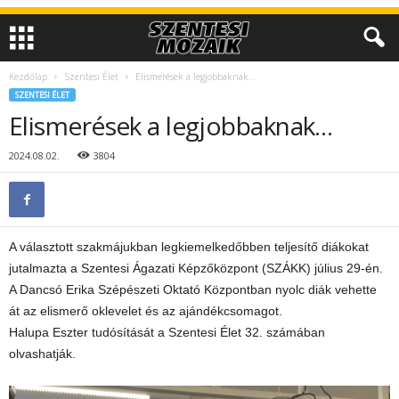
Kezdőlap
Szentesi Élet
Elismerések a legjobbaknak…
SZENTESI ÉLET
Elismerések a legjobbaknak…
2024.08.02.
3804
A választott szakmájukban legkiemelkedőbben teljesítő diákokat
jutalmazta a Szentesi Ágazati Képzőközpont (SZÁKK) július 29-én.
A Dancsó Erika Szépészeti Oktató Központban nyolc diák vehette
át az elismerő oklevelet és az ajándékcsomagot.
Halupa Eszter tudósítását a Szentesi Élet 32. számában
olvashatják.