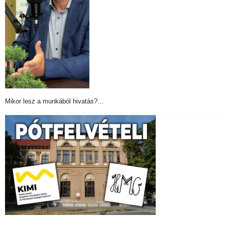
Mikor lesz a munkából hivatás?…