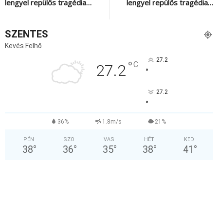
lengyel repülős tragédia…
lengyel repülős tragédia…
SZENTES
Kevés Felhő
27.2
°
C
27.2
°
27.2
°
36%
1.8m/s
21%
PÉN
SZO
VAS
HÉT
KED
38
°
36
°
35
°
38
°
41
°