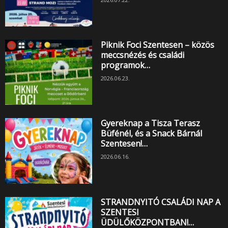
Piknik Foci Szentesen – közös
meccsnézés és családi
programok…
2026.06.23.
Gyereknap a Tisza Terasz
Büfénél, és a Snack Bárnál
Szentesen!…
2026.06.16.
STRANDNYITÓ CSALÁDI NAP A
SZENTESI
ÜDÜLŐKÖZPONTBAN!…