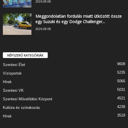
2026.08.08.
Meggondolatlan fordulás miatt ütközött össze
egy Suzuki és egy Dodge Challenger...
2026.08.08.
NÉPSZERŰ KATEGÓRIÁK
9608
Szentesi Élet
5235
Vízisportok
5066
Hírek
5031
Szentesi VK
4521
Szentesi Művelődési Központ
4238
Kultúra és szórakozás
3519
Hírek