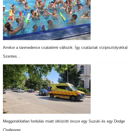
Amikor a tanmedence csatatérré változik: Így csatáztak vízipisztolyokkal
Szentes…
Meggondolatlan fordulás miatt ütközött össze egy Suzuki és egy Dodge
Challenger …