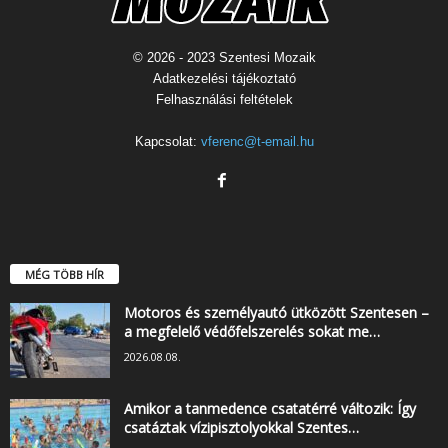
© 2026 - 2023 Szentesi Mozaik
Adatkezelési tájékoztató
Felhasználási feltételek
Kapcsolat:
vferenc@t-email.hu
MÉG TÖBB HÍR
Motoros és személyautó ütközött Szentesen –
a megfelelő védőfelszerelés sokat me…
2026.08.08.
Amikor a tanmedence csatatérré változik: Így
csatáztak vízipisztolyokkal Szentes…