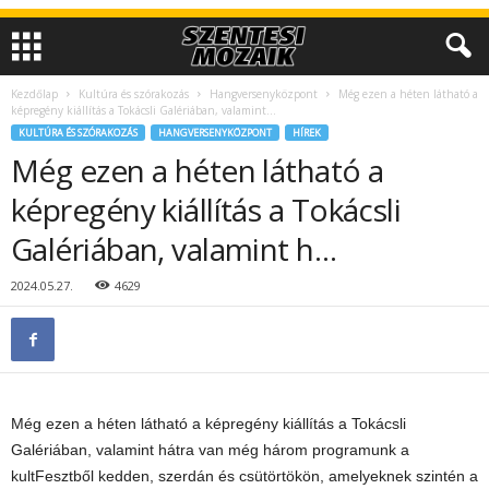
Kezdőlap
Kultúra és szórakozás
Hangversenyközpont
Még ezen a héten látható a
képregény kiállítás a Tokácsli Galériában, valamint...
KULTÚRA ÉS SZÓRAKOZÁS
HANGVERSENYKÖZPONT
HÍREK
Még ezen a héten látható a
képregény kiállítás a Tokácsli
Galériában, valamint h…
2024.05.27.
4629
Még ezen a héten látható a képregény kiállítás a Tokácsli
Galériában, valamint hátra van még három programunk a
kultFesztből kedden, szerdán és csütörtökön, amelyeknek szintén a