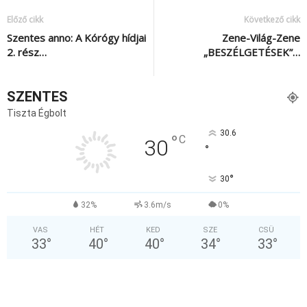
Előző cikk
Következő cikk
Szentes anno: A Kórógy hídjai
Zene-Világ-Zene
2. rész…
„BESZÉLGETÉSEK”…
SZENTES
Tiszta Égbolt
30.6
°
C
30
°
°
30
32%
3.6m/s
0%
VAS
HÉT
KED
SZE
CSÜ
33
°
40
°
40
°
34
°
33
°