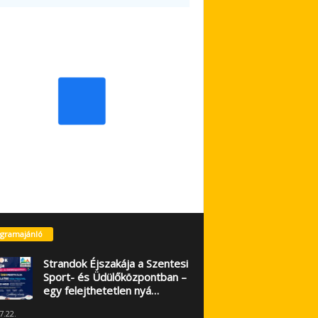
gramajánló
Strandok Éjszakája a Szentesi
Sport- és Üdülőközpontban –
egy felejthetetlen nyá…
7.22.