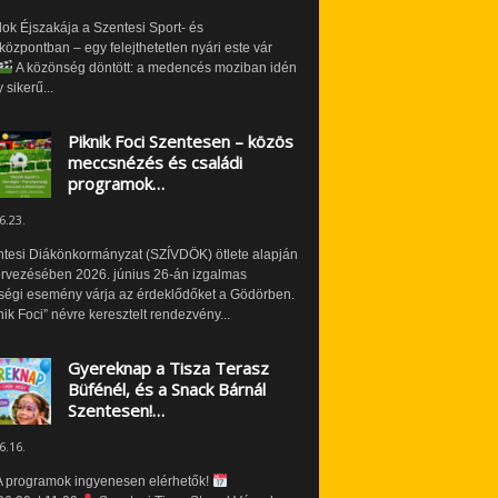
ok Éjszakája a Szentesi Sport- és
özpontban – egy felejthetetlen nyári este vár
A közönség döntött: a medencés moziban idén
 sikerű...
Piknik Foci Szentesen – közös
meccsnézés és családi
programok…
6.23.
ntesi Diákönkormányzat (SZÍVDÖK) ötlete alapján
ervezésében 2026. június 26-án izgalmas
ségi esemény várja az érdeklődőket a Gödörben.
nik Foci” névre keresztelt rendezvény...
Gyereknap a Tisza Terasz
Büfénél, és a Snack Bárnál
Szentesen!…
6.16.
 programok ingyenesen elérhetők!