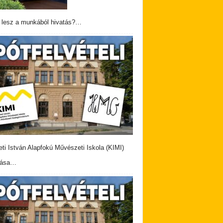
 lesz a munkából hivatás?…
eti István Alapfokú Művészeti Iskola (KIMI)
vása…