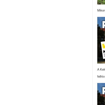
Mikor
A Kel
felhí