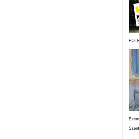
PÓTF
Esemé
Szen