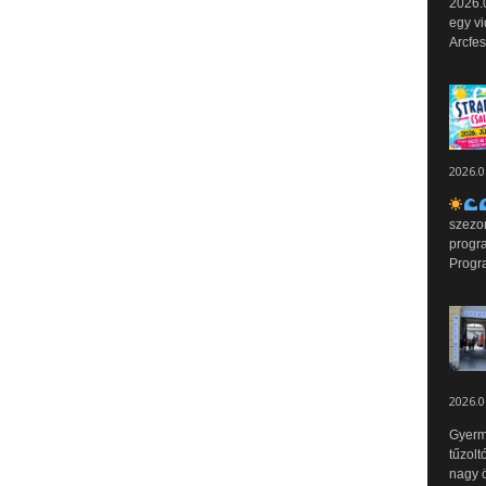
2026.0
egy vi
Arcfes
2026.0
szezo
progr
Progr
2026.0
Gyerm
tűzolt
nagy ö