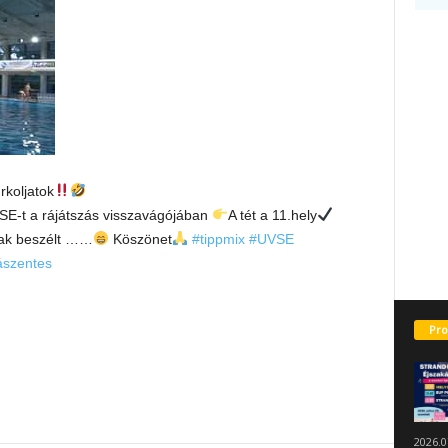
koljatok
SE-t a rájátszás visszavágójában
A tét a 11.hely
sak beszélt ……
Köszönet
#tippmix
#UVSE
ászentes
Pro
2026.0