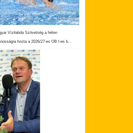
yar Vízilabda Szövetség a héten
ánosságra hozta a 2026/27-es OB I-es b…