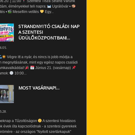
6.20. | 11:00
Szentesi Tisza Strand Várunk
dám, élményekkel teli napra:
Ugrálóvár •
tés •
Mesefilm vetítés
Egy...
STRANDNYITÓ CSALÁDI NAP
A SZENTESI
ÜDÜLŐKÖZPONTBAN!…
6.05.
Végre itt a nyár, és nincs is jobb módja a
n megnyitásának, mint egy egész napos családi
amkavalkáddal!
Június 21. (vasárnap)
amok:
10:00...
MOST VASÁRNAP!…
5.28.
eknap a Tűzoltóságon
A szentesi hivatásos
ók évek óta kapcsolódnak - a szentesi gyerekek
römére - az országos "Nyitott szertárkapuk"