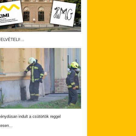
ELVÉTELI!…
nydúsan indult a csütörtök reggel
tesen…