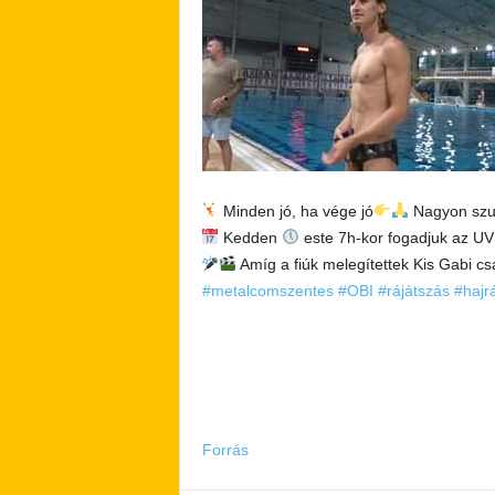
Minden jó, ha vége jó
Nagyon szur
Kedden
este 7h-kor fogadjuk az UV
Amíg a fiúk melegítettek Kis Gabi c
#metalcomszentes
#OBI
#rájátszás
#hajr
Forrás