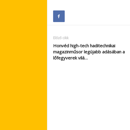
Előző cikk
Honvéd high-tech haditechnikai
magazinműsor legújabb adásában a
lőfegyverek vilá…