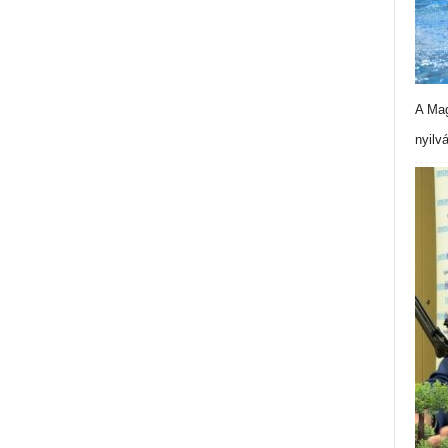
A Mag
nyilv