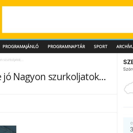
PROGRAMAJÁNLÓ
PROGRAMNAPTÁR
SPORT
ARCHÍV
on szurkoljatok…
SZ
Szór
e jó Nagyon szurkoljatok…
C