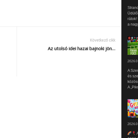
Strand
Üdülők
rátok!
a nagy
Következő cikk
Az utolsó idei hazai bajnoki jön…
2026.0
A Sze
és sz
közös
A „Pik
2026.0
A