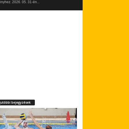
yhez. 2026. 05. 31-én...
utóbbi bejegyzések