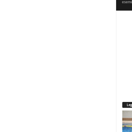
esemén
Leg