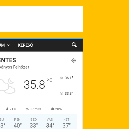
UM
KERESŐ
ENTES
ványos Felhőzet
°
36.1
°
C
35.8
°
33.3
21%
0.5m/s
28%
SÜ
PÉN
SZO
VAS
HÉT
33
°
40
°
33
°
34
°
37
°