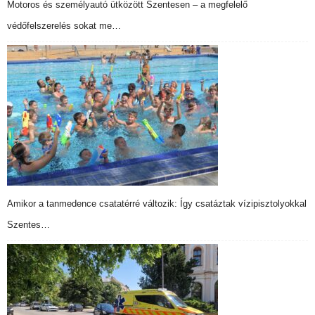
Motoros és személyautó ütközött Szentesen – a megfelelő
védőfelszerelés sokat me…
Amikor a tanmedence csatatérré változik: Így csatáztak vízipisztolyokkal
Szentes…