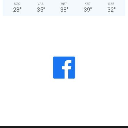
SZO
VAS
HÉT
KED
SZE
28
°
35
°
38
°
39
°
32
°