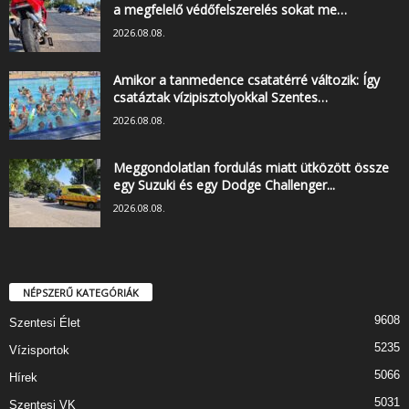
a megfelelő védőfelszerelés sokat me…
2026.08.08.
Amikor a tanmedence csatatérré változik: Így
csatáztak vízipisztolyokkal Szentes…
2026.08.08.
Meggondolatlan fordulás miatt ütközött össze
egy Suzuki és egy Dodge Challenger...
2026.08.08.
NÉPSZERŰ KATEGÓRIÁK
9608
Szentesi Élet
5235
Vízisportok
5066
Hírek
5031
Szentesi VK