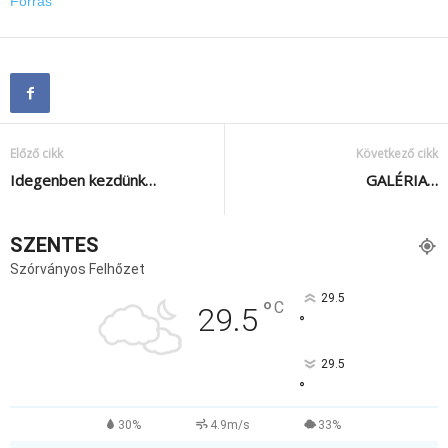
Forrás
Előző cikk
Következő cikk
Idegenben kezdünk…
GALÉRIA…
SZENTES
Szórványos Felhőzet
29.5
°
C
29.5
°
29.5
°
30%
4.9m/s
33%