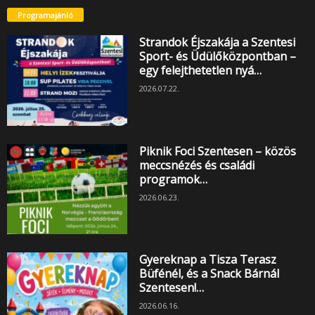
Programajánló
Strandok Éjszakája a Szentesi
Sport- és Üdülőközpontban –
egy felejthetetlen nyá…
2026.07.22.
Piknik Foci Szentesen – közös
meccsnézés és családi
programok…
2026.06.23.
Gyereknap a Tisza Terasz
Büfénél, és a Snack Bárnál
Szentesen!…
2026.06.16.