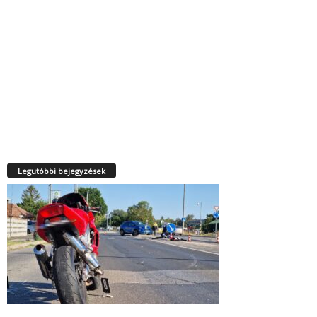
Legutóbbi bejegyzések