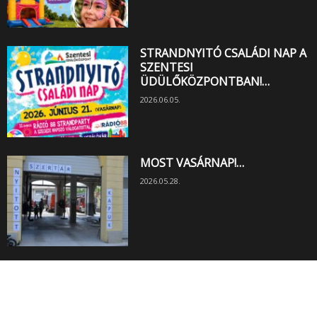
STRANDNYITÓ CSALÁDI NAP A
SZENTESI
ÜDÜLŐKÖZPONTBAN!…
2026.06.05.
MOST VASÁRNAP!…
2026.05.28.