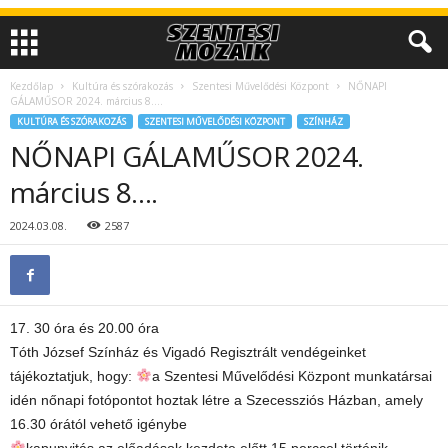
Kezdőlap
Kultúra és szórakozás
Szentesi Művelődési Központ
NŐNAPI
GÁLAMŰSOR 2024. március 8….
KULTÚRA ÉS SZÓRAKOZÁS
SZENTESI MŰVELŐDÉSI KÖZPONT
SZÍNHÁZ
NŐNAPI GÁLAMŰSOR 2024.
március 8….
2024.03.08.
2587
17. 30 óra és 20.00 óra
Tóth József Színház és Vigadó Regisztrált vendégeinket
tájékoztatjuk, hogy:
a Szentesi Művelődési Központ munkatársai
idén nőnapi fotópontot hoztak létre a Szecessziós Házban, amely
16.30 órától vehető igénybe