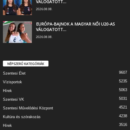
VÁLOGATOTT…
2026.08.08.
EURÓPA-BAJNOK A MAGYAR NŐI U20-AS
VÁLOGATOTT…
2026.08.08.
NÉPSZERŰ KATEGÓRIÁK
9607
Szentesi Élet
5235
Vízisportok
5063
Hírek
5031
Szentesi VK
4521
Szentesi Művelődési Központ
4238
Kultúra és szórakozás
3516
Hírek