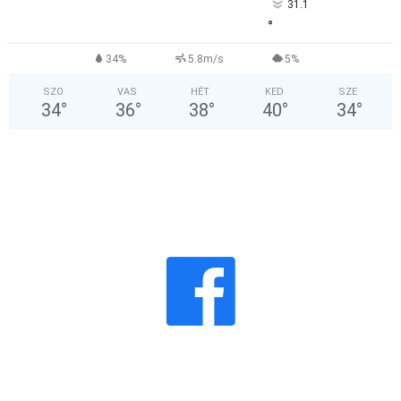
31.1
°
34%
5.8m/s
5%
SZO
VAS
HÉT
KED
SZE
34
°
36
°
38
°
40
°
34
°