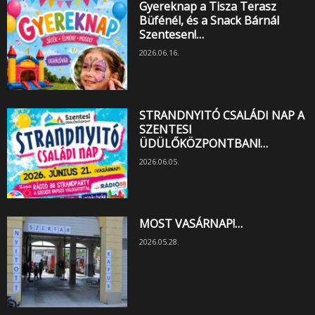
Gyereknap a Tisza Terasz
Büfénél, és a Snack Bárnál
Szentesen!…
2026.06.16.
STRANDNYITÓ CSALÁDI NAP A
SZENTESI
ÜDÜLŐKÖZPONTBAN!…
2026.06.05.
MOST VASÁRNAP!…
2026.05.28.