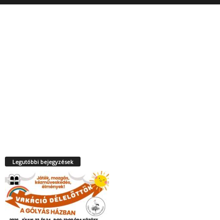
Legutóbbi bejegyzések