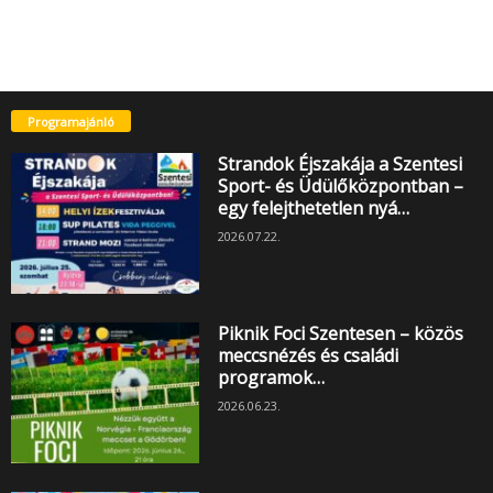
Programajánló
Strandok Éjszakája a Szentesi
Sport- és Üdülőközpontban –
egy felejthetetlen nyá…
2026.07.22.
Piknik Foci Szentesen – közös
meccsnézés és családi
programok…
2026.06.23.