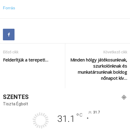
Forrás
Előző cikk
Következő cikk
Felderítjük a terepet!…
Minden hölgy játékosunknak,
szurkolónknak és
munkatársunknak boldog
nőnapot kív…
SZENTES
Tiszta Égbolt
31.7
°
C
31.1
°