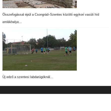
Összefogással épül a Csongrád–Szentes közötti egykori vasúti híd
emlékhelye…
Új edző a szentesi labdarúgóknál…