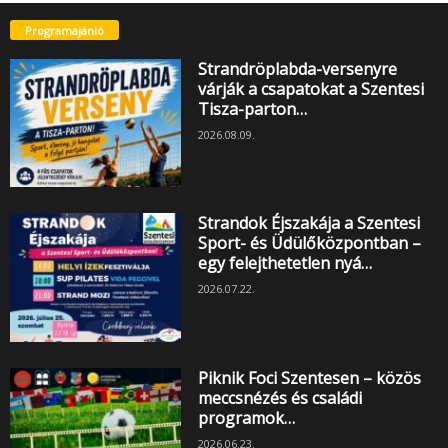
Programajánló
Strandröplabda-versenyre
várják a csapatokat a Szentesi
Tisza-parton…
2026.08.09.
Strandok Éjszakája a Szentesi
Sport- és Üdülőközpontban –
egy felejthetetlen nyá…
2026.07.22.
Piknik Foci Szentesen – közös
meccsnézés és családi
programok…
2026.06.23.