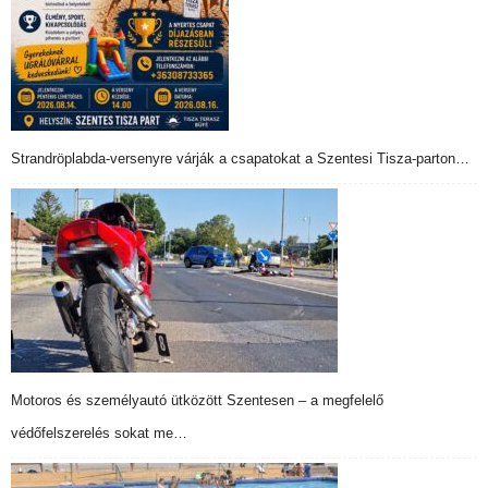
Strandröplabda-versenyre várják a csapatokat a Szentesi Tisza-parton…
Motoros és személyautó ütközött Szentesen – a megfelelő
védőfelszerelés sokat me…