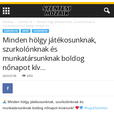
Kezdőlap
Szentesi VK
Minden hölgy játékosunknak, szurkolónknak és
munkatársunknak boldog nőnapot kív…
SZENTESI VK
SPORT
VÍZISPORTOK
Minden hölgy játékosunknak,
szurkolónknak és
munkatársunknak boldog
nőnapot kív…
2024.03.08.
2453
Minden hölgy játékosunknak, szurkolónknak és
munkatársunknak boldog nőnapot kívánunk!
#hajráSzentes