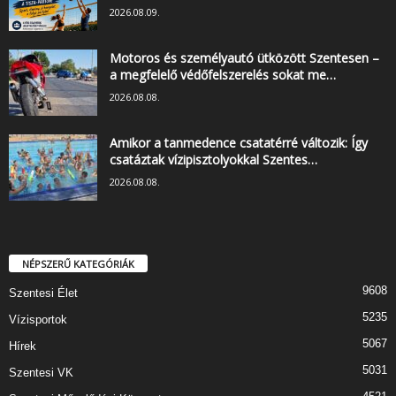
2026.08.09.
Motoros és személyautó ütközött Szentesen –
a megfelelő védőfelszerelés sokat me…
2026.08.08.
Amikor a tanmedence csatatérré változik: Így
csatáztak vízipisztolyokkal Szentes…
2026.08.08.
NÉPSZERŰ KATEGÓRIÁK
9608
Szentesi Élet
5235
Vízisportok
5067
Hírek
5031
Szentesi VK