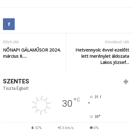
Előző cikk
Következő cikk
NŐNAPI GÁLAMŰSOR 2024.
Hetvennyolc évvel ezelőtt
március 8….
lett merénylet áldozata
Lakos József…
SZENTES
Tiszta Égbolt
31.1
°
C
30
°
°
30
32%
3.6m/s
0%