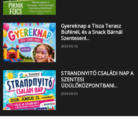
Gyereknap a Tisza Terasz
Büfénél, és a Snack Bárnál
Szentesen!…
2026.06.16.
STRANDNYITÓ CSALÁDI NAP A
SZENTESI
ÜDÜLŐKÖZPONTBAN!…
2026.06.05.