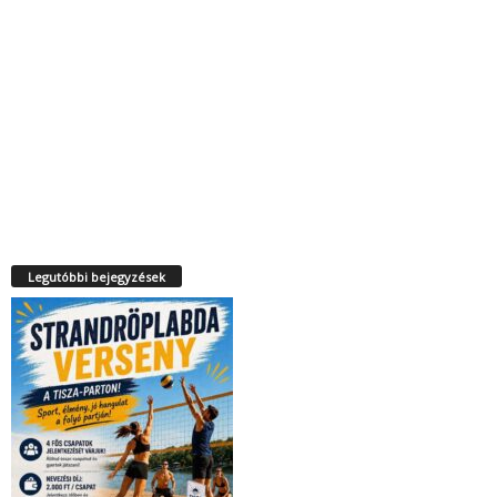
Legutóbbi bejegyzések