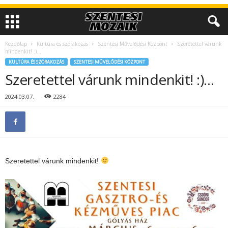
Kezdőlap
Kultúra és szórakozás
Szentesi Művelődési Központ
Szeretettel várunk
mindenkit! :)…
KULTÚRA ÉS SZÓRAKOZÁS
SZENTESI MŰVELŐDÉSI KÖZPONT
Szeretettel várunk mindenkit! :)…
2024.03.07.
2284
Szeretettel várunk mindenkit!