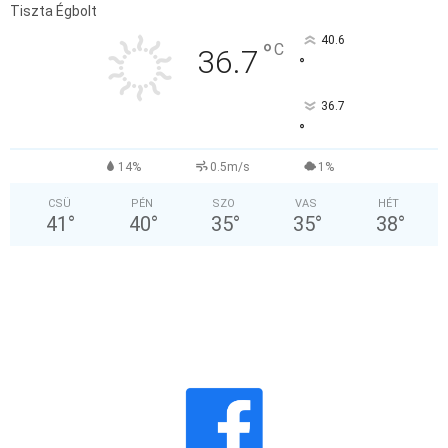
Tiszta Égbolt
40.6
°
C
36.7
°
36.7
°
14%
0.5m/s
1%
CSÜ
PÉN
SZO
VAS
HÉT
41
°
40
°
35
°
35
°
38
°