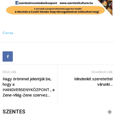
Forrás
Előző cikk
Következő cikk
Nagy örömmel jelentjük be,
Mindenkit szeretettel
hogy a
várunk!…
HANGVERSENYKÖZPONT , a
Zene-Világ-Zene szervez…
SZENTES