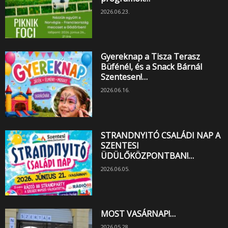
2026.06.23.
Gyereknap a Tisza Terasz
Büfénél, és a Snack Bárnál
Szentesen!…
2026.06.16.
STRANDNYITÓ CSALÁDI NAP A
SZENTESI
ÜDÜLŐKÖZPONTBAN!…
2026.06.05.
MOST VASÁRNAP!…
2026.05.28.