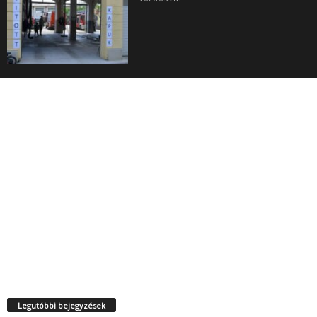
Legutóbbi bejegyzések