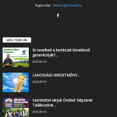
Kapcsolat:
vferenc@t-email.hu
MÉG TÖBB HÍR
Ki nevelheti a kertészet következő
generációját?…
2026.08.05.
LAKOSSÁGI HIRDETMÉNY…
2026.08.05.
Szeretettel várjuk Önöket Népzenei
Találkozóra!…
2026.08.05.