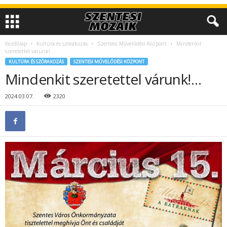
Kezdőlap
Kultúra és szórakozás
Szentesi Művelődési Központ
Mindenkit
szeretettel várunk!…
KULTÚRA ÉS SZÓRAKOZÁS
SZENTESI MŰVELŐDÉSI KÖZPONT
Mindenkit szeretettel várunk!…
2024.03.07.
2320