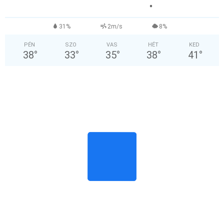
°
31%
2m/s
8%
PÉN
SZO
VAS
HÉT
KED
38
°
33
°
35
°
38
°
41
°