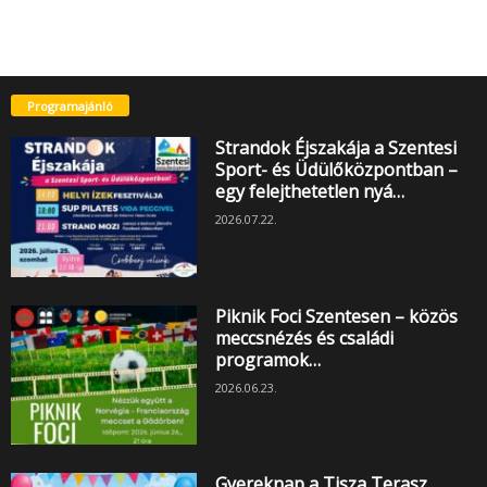
Programajánló
Strandok Éjszakája a Szentesi
Sport- és Üdülőközpontban –
egy felejthetetlen nyá…
2026.07.22.
Piknik Foci Szentesen – közös
meccsnézés és családi
programok…
2026.06.23.
Gyereknap a Tisza Terasz