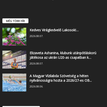
MÉG TÖBB HÍR
Kedves Virágkedvelő Lakosok!…
2026.08.07.
Elizaveta Ashanina, klubunk utánpótláskorú
játékosa az ukrán U20-as csapatban k…
2026.08.07.
A Magyar Vízilabda Szövetség a héten
nyilvánosságra hozta a 2026/27-es OB...
2026.08.06.