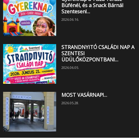
Büfénél, és a Snack Bárnál
Szentesen!…
2026.06.16.
STRANDNYITÓ CSALÁDI NAP A
SZENTESI
ÜDÜLŐKÖZPONTBAN!…
2026.06.05.
MOST VASÁRNAP!…
2026.05.28.