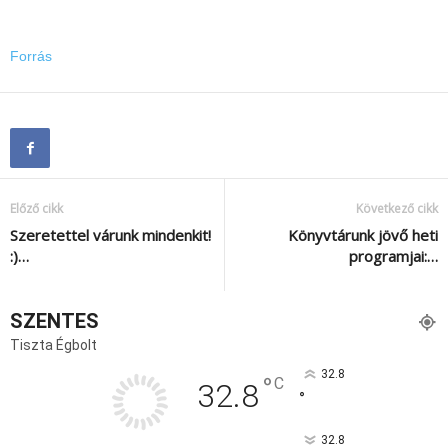
Forrás
Előző cikk
Következő cikk
Szeretettel várunk mindenkit!
Könyvtárunk jövő heti
:)…
programjai:…
SZENTES
Tiszta Égbolt
32.8
°
C
32.8
°
32.8