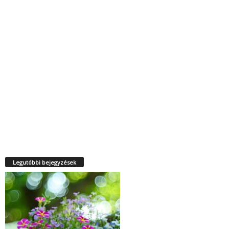
Legutóbbi bejegyzések