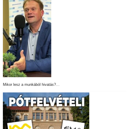
Mikor lesz a munkából hivatás?…