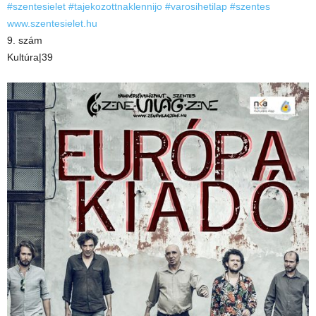
#szentesielet
#tajekozottnaklennijo
#varosihetilap
#szentes
www.szentesielet.hu
9. szám
Kultúra|39