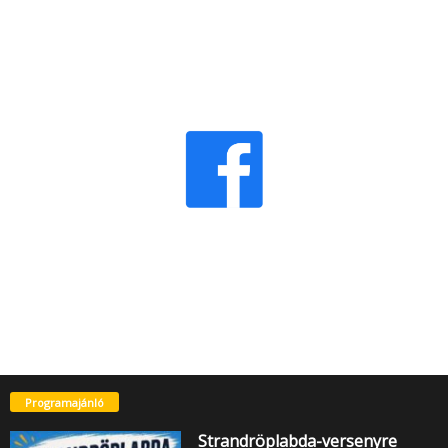
Programajánló
Strandröplabda-versenyre