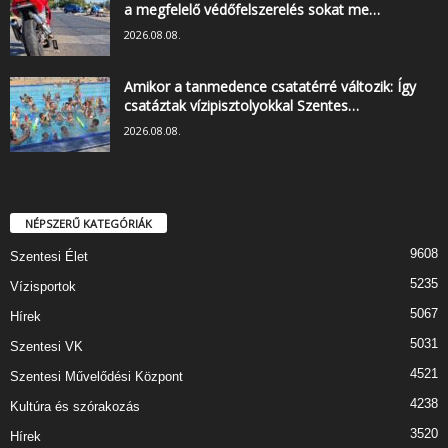
a megfelelő védőfelszerelés sokat me…
2026.08.08.
Amikor a tanmedence csatatérré változik: Így
csatáztak vízipisztolyokkal Szentes…
2026.08.08.
NÉPSZERŰ KATEGÓRIÁK
9608
Szentesi Élet
5235
Vízisportok
5067
Hírek
5031
Szentesi VK
4521
Szentesi Művelődési Központ
4238
Kultúra és szórakozás
3520
Hírek