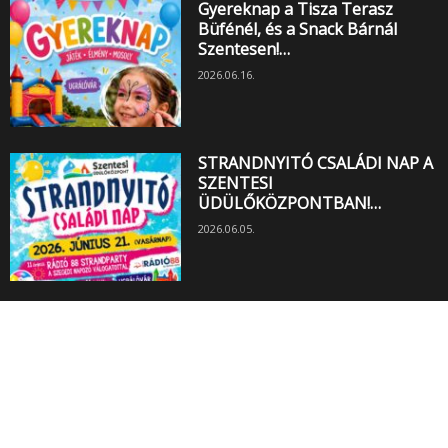
Gyereknap a Tisza Terasz
Büfénél, és a Snack Bárnál
Szentesen!…
2026.06.16.
STRANDNYITÓ CSALÁDI NAP A
SZENTESI
ÜDÜLŐKÖZPONTBAN!…
2026.06.05.