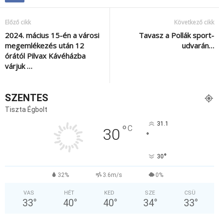
Előző cikk
Következő cikk
2024. mácius 15-én a városi
Tavasz a Pollák sport-
megemlékezés után 12
udvarán…
órától Pilvax Kávéházba
várjuk …
SZENTES
Tiszta Égbolt
31.1
°
C
30
°
°
30
32%
3.6m/s
0%
VAS
HÉT
KED
SZE
CSÜ
33
°
40
°
40
°
34
°
33
°