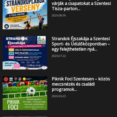
várják a csapatokat a Szentesi
Tisza-parton…
2026.08.09.
Strandok Éjszakája a Szentesi
Sport- és Üdülőközpontban –
egy felejthetetlen nyá…
2026.07.22.
Piknik Foci Szentesen – közös
meccsnézés és családi
programok…
2026.06.23.