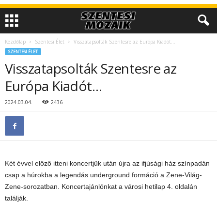
Kezdőlap
Szentesi Élet
Visszatapsolták Szentesre az Európa Kiadót…
SZENTESI ÉLET
Visszatapsolták Szentesre az
Európa Kiadót…
2024.03.04.
2436
Két évvel előző itteni koncertjük után újra az ifjúsági ház színpadán
csap a húrokba a legendás underground formáció a Zene-Világ-
Zene-sorozatban. Koncertajánlónkat a
városi hetilap 4. oldalán
találják.