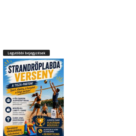
Legutóbbi bejegyzések