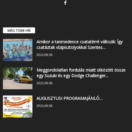
MÉG TÖBB HÍR
Amikor a tanmedence csatatérré változik: Így
csatáztak vízipisztolyokkal Szentes…
2026.08.08.
Meggondolatlan fordulás miatt ütközött össze
egy Suzuki és egy Dodge Challenger...
2026.08.08.
AUGUSZTUSI PROGRAMAJÁNLÓ…
2026.08.08.