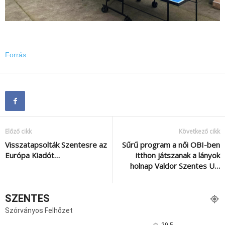
Forrás
Előző cikk
Következő cikk
Visszatapsolták Szentesre az
Sűrű program a női OBI-ben
Európa Kiadót…
itthon játszanak a lányok
holnap Valdor Szentes U…
SZENTES
Szórványos Felhőzet