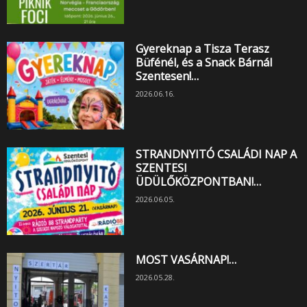
Gyereknap a Tisza Terasz
Büfénél, és a Snack Bárnál
Szentesen!…
2026.06.16.
STRANDNYITÓ CSALÁDI NAP A
SZENTESI
ÜDÜLŐKÖZPONTBAN!…
2026.06.05.
MOST VASÁRNAP!…
2026.05.28.