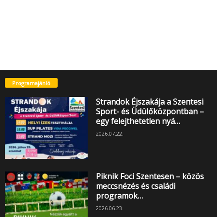
Programajánló
Strandok Éjszakája a Szentesi
Sport- és Üdülőközpontban –
egy felejthetetlen nyá…
2026.07.22.
Piknik Foci Szentesen – közös
meccsnézés és családi
programok…
2026.06.23.