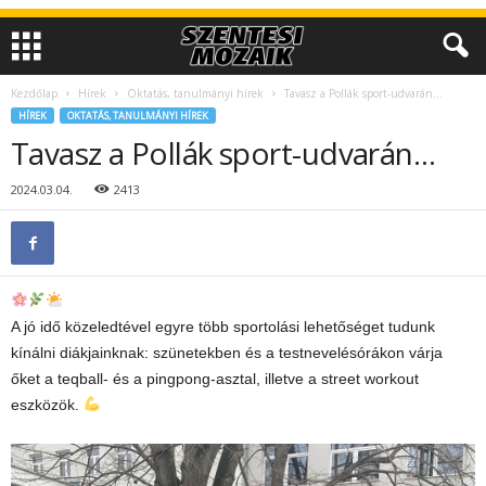
Kezdőlap
Hírek
Oktatás, tanulmányi hírek
Tavasz a Pollák sport-udvarán…
HÍREK
OKTATÁS, TANULMÁNYI HÍREK
Tavasz a Pollák sport-udvarán…
2024.03.04.
2413
A jó idő közeledtével egyre több sportolási lehetőséget tudunk
kínálni diákjainknak: szünetekben és a testnevelésórákon várja
őket a teqball- és a pingpong-asztal, illetve a street workout
eszközök.