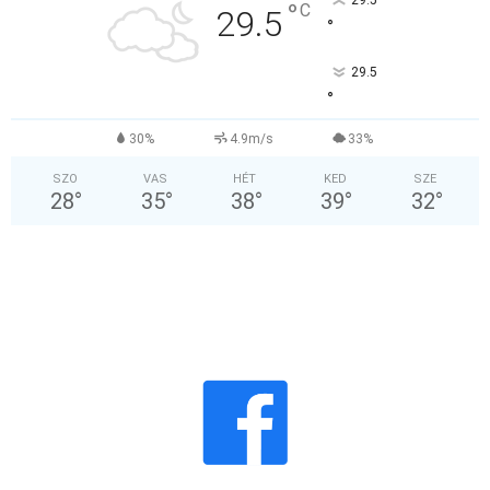
29.5
°
C
29.5
°
29.5
°
30%
4.9m/s
33%
SZO
VAS
HÉT
KED
SZE
28
°
35
°
38
°
39
°
32
°