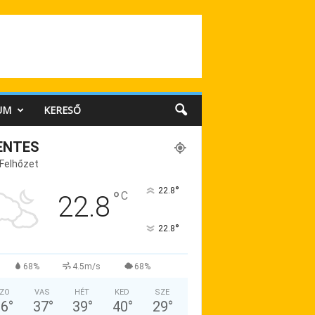
UM
KERESŐ
ENTES
 Felhőzet
°
22.8
°
C
22.8
°
22.8
68%
4.5m/s
68%
ZO
VAS
HÉT
KED
SZE
36
°
37
°
39
°
40
°
29
°