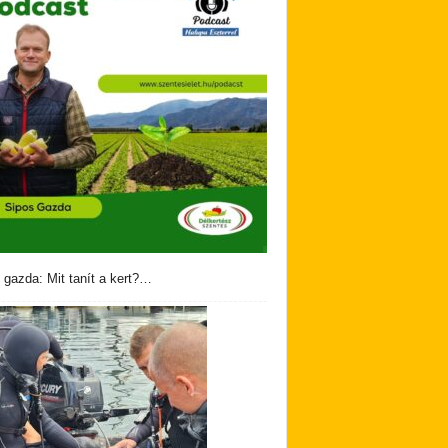
 gazda: Mit tanít a kert?…