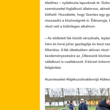
életéhez – nyilatkozta lapunknak dr. Dob
szemészettel foglalkozó állatorvos, akine
köthető. Hozzátette, hogy Szentes egy g
visszaadni a közösségnek is. Édesanyja, 
részt vett a különleges alkalmon.
– Az elültetett fák között vérszilvafa, leyl
hárs és korai juhar gazdagítja és teszi sz
főkertész. A fák ültetésében aktívan rész
kezdeményezésére az „Ültessünk közösen
vállalkozó is csatlakozott. A körzet önko
felajánlást.
#szentesielet #tájékozottnaklennijó #ültes