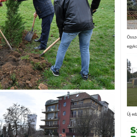
Össze
egyko
Új ed