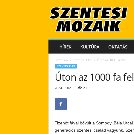
S
z
e
n
t
e
s
HÍREK
KULTÚRA
OKTATÁS
i
M
Kezdőlap
Szentesi Élet
Úton az 1000 fa felé…
o
SZENTESI ÉLET
z
Úton az 1000 fa fe
a
i
k
2024.03.02.
2335
Tizenöt fával bővült a Somogyi Béla Utcai
generációs szentesi család vagyunk. Szere