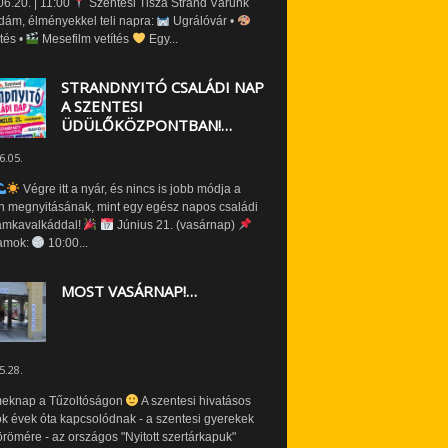
6.20. | 11:00
Szentesi Tisza Strand Várunk
dám, élményekkel teli napra:
Ugrálóvár •
tés •
Mesefilm vetítés
Egy...
STRANDNYITÓ CSALÁDI NAP
A SZENTESI
ÜDÜLŐKÖZPONTBAN!…
6.05.
Végre itt a nyár, és nincs is jobb módja a
n megnyitásának, mint egy egész napos családi
amkavalkáddal!
Június 21. (vasárnap)
amok:
10:00...
MOST VASÁRNAP!…
5.28.
eknap a Tűzoltóságon
A szentesi hivatásos
ók évek óta kapcsolódnak - a szentesi gyerekek
römére - az országos "Nyitott szertárkapuk"