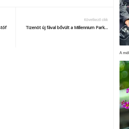
Következő cikk
tóf
Tizenöt új fával bővült a Millennium Park…
A mél