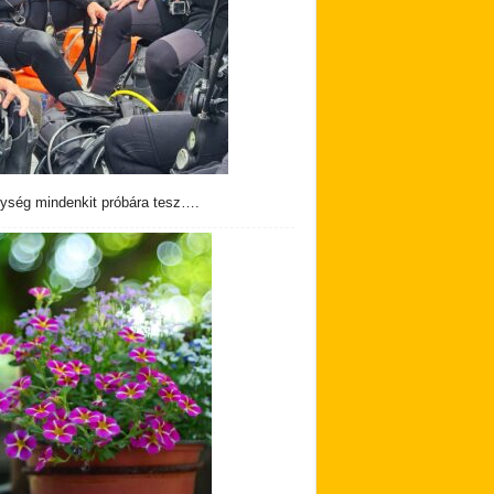
ység mindenkit próbára tesz….