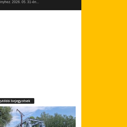
yhez. 2026. 05. 31-én...
utóbbi bejegyzések