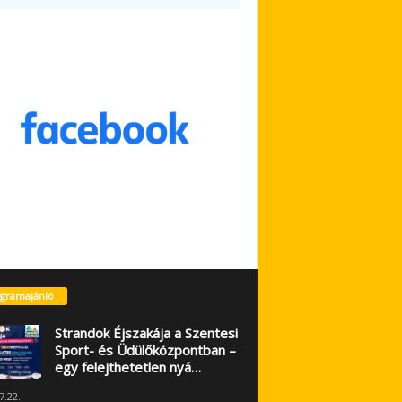
gramajánló
Strandok Éjszakája a Szentesi
Sport- és Üdülőközpontban –
egy felejthetetlen nyá…
7.22.