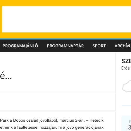
PROGRAMAJÁNLÓ
PROGRAMNAPTÁR
SPORT
ARCHÍV
SZ
Erős
lé…
 Park a Dobos család jóvoltából, március 2-án. – Hetedik
S
tnénk a faültetéssel hozzájárulni a jövő generációjának