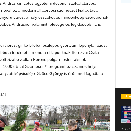
os András címzetes egyetemi docens, szakállatorvos,
k nevéhez a modern állatorvosi szemészet kialakítása
yönyörű város, amely összeköt és mindenképp szeretnének
Dobos Andrásné, valamint felesége és legidősebb fia is
andi ciprus, ginko biloba, oszlopos gyertyán, lepényfa, ezüst
ebbé a területet – mondta el lapunknak Berezvai Csilla
t vett Szabó Zoltán Ferenc polgármester, akinek
 1000 db fát Szentesen!” programhoz számos helyi
rmányzati képviselője, Szűcs György is örömmel fogadta a
sfát
Pro
2026.0