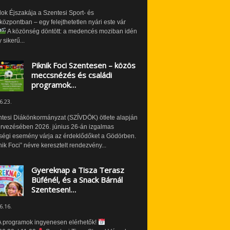
ok Éjszakája a Szentesi Sport- és
özpontban – egy felejthetetlen nyári este vár
A közönség döntött: a medencés moziban idén
 sikerű...
Piknik Foci Szentesen – közös
meccsnézés és családi
programok…
6.23.
ntesi Diákönkormányzat (SZÍVDÖK) ötlete alapján
ervezésében 2026. június 26-án izgalmas
ségi esemény várja az érdeklődőket a Gödörben.
nik Foci” névre keresztelt rendezvény...
Gyereknap a Tisza Terasz
Büfénél, és a Snack Bárnál
Szentesen!…
6.16.
 programok ingyenesen elérhetők!