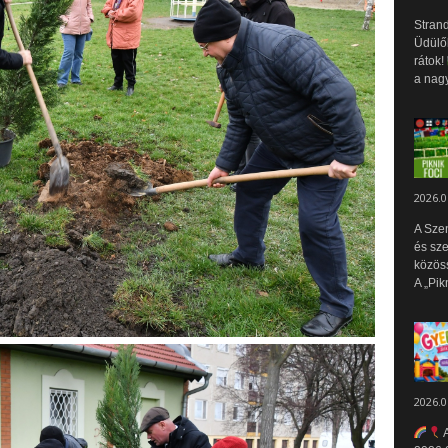
Strand
Üdülők
rátok!
a nagy
2026.0
A Sze
és sz
közös
A „Pik
2026.0
A