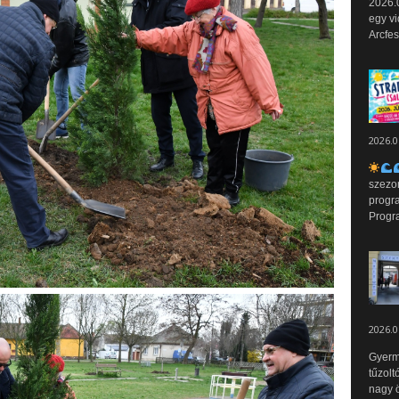
2026.0
egy vi
Arcfes
2026.0
szezo
progr
Progr
2026.0
Gyerm
tűzolt
nagy ö