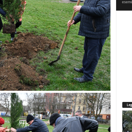
esemén
Leg