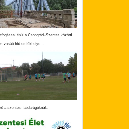
fogással épül a Csongrád–Szentes közötti
ri vasúti híd emlékhelye…
ző a szentesi labdarúgóknál…