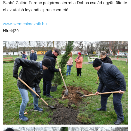
Szabó Zoltán Ferenc polgármesterrel a Dobos család együtt ültette
el az utolsó leylandi ciprus csemetét.
www.szentesimozaik.hu
Hírek|29