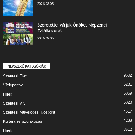
2026.08.05.
Szeretettel várjuk Önöket Népzenei
Találkozóra!…
2026.08.05.
NÉPSZERŰ KATEGÓRIÁK
9602
Szentesi Élet
5231
Vízisportok
5059
Hírek
5028
Szentesi VK
4517
Szentesi Művelődési Központ
4238
Kultúra és szórakozás
3512
Hírek