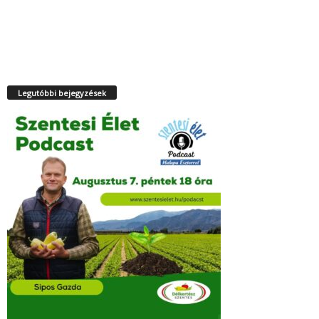
Legutóbbi bejegyzések