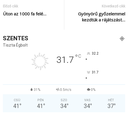
Előző cikk
Következő cikk
Úton az 1000 fa felé…
Gyönyörű győzelemmel
kezdtük a rájátszást…
SZENTES
Tiszta Égbolt
32.2
°
C
31.7
°
31.7
°
31%
0.5m/s
0%
CSÜ
PÉN
SZO
VAS
HÉT
41
°
41
°
34
°
34
°
37
°