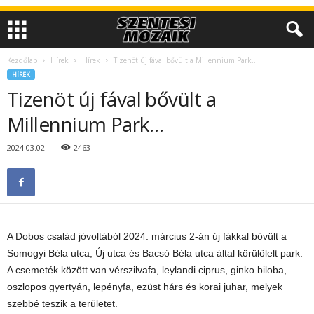
Kezdőlap
Hírek
Hírek
Tizenöt új fával bővült a Millennium Park…
HÍREK
Tizenöt új fával bővült a
Millennium Park…
2024.03.02.
2463
A Dobos család jóvoltából 2024. március 2-án új fákkal bővült a
Somogyi Béla utca, Új utca és Bacsó Béla utca által körülölelt park.
A csemeték között van vérszilvafa,
leylandi ciprus, ginko biloba,
oszlopos gyertyán, lepényfa, ezüst hárs és korai juhar, melyek
szebbé teszik a területet.