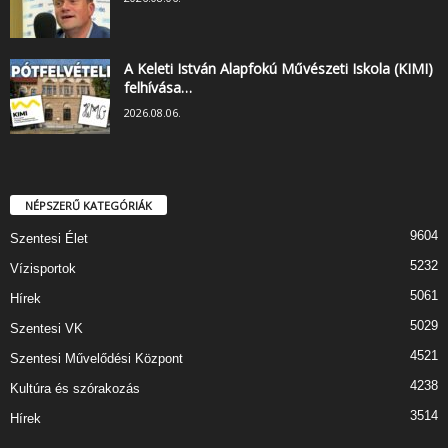
A Keleti István Alapfokú Művészeti Iskola (KIMI)
felhívása…
2026.08.06.
NÉPSZERŰ KATEGÓRIÁK
9604
Szentesi Élet
5232
Vízisportok
5061
Hírek
5029
Szentesi VK
4521
Szentesi Művelődési Központ
4238
Kultúra és szórakozás
3514
Hírek