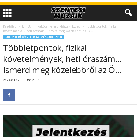
Kezdőlap
MH 37. II. Rákóczi Ferenc Műszaki Ezred
Többletpontok, fizikai
követelmények, heti óraszám… Ismerd meg közelebbről az Ö…
MH 37. II. RÁKÓCZI FERENC MŰSZAKI EZRED
Többletpontok, fizikai
követelmények, heti óraszám…
Ismerd meg közelebbről az Ö…
2024.03.02.
2395