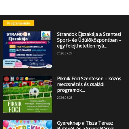
Programajánló
Strandok Éjszakája a Szentesi
Sport- és Üdülőközpontban –
egy felejthetetlen nyá…
2026.07.22.
Piknik Foci Szentesen – közös
meccsnézés és családi
programok…
2026.06.23.
Gyereknap a Tisza Terasz
Büfénél, és a Snack Bárnál