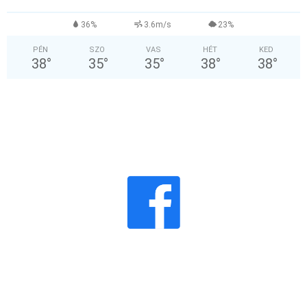
36%
3.6m/s
23%
PÉN
SZO
VAS
HÉT
KED
38
°
35
°
35
°
38
°
38
°