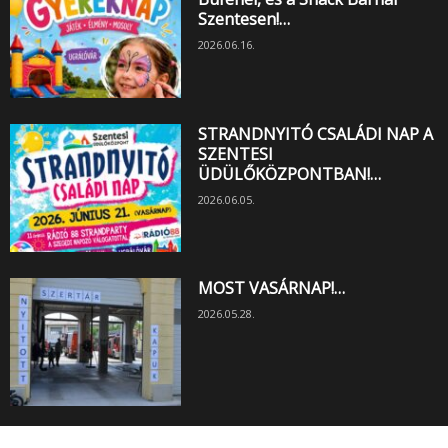
Szentesen!…
2026.06.16.
STRANDNYITÓ CSALÁDI NAP A
SZENTESI
ÜDÜLŐKÖZPONTBAN!…
2026.06.05.
MOST VASÁRNAP!…
2026.05.28.