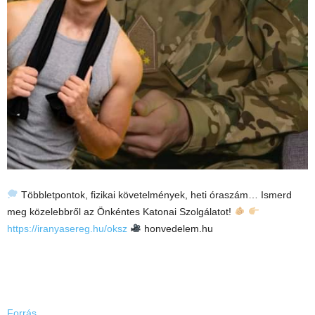
Többletpontok, fizikai követelmények, heti óraszám… Ismerd
meg közelebbről az Önkéntes Katonai Szolgálatot!
https://iranyasereg.hu/oksz
honvedelem.hu
Forrás