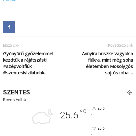
Előző cikk
Következő cikk
Gyönyörű győzelemmel
Annyira büszke vagyok a
kezdtük a rájátszást!
fiúkra, mint még soha
#szépvoltfiúk
életemben Mosolygós
#szentesivízilabdak…
sajtószoba …
SZENTES
Kevés Felhő
25.6
°
C
25.6
°
25.6
°