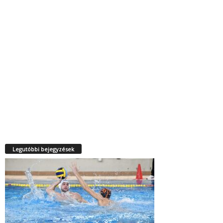
Legutóbbi bejegyzések