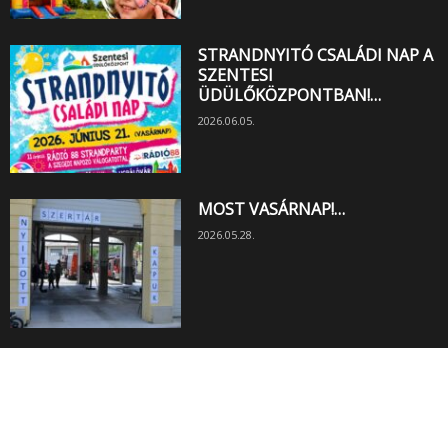
STRANDNYITÓ CSALÁDI NAP A
SZENTESI
ÜDÜLŐKÖZPONTBAN!…
2026.06.05.
MOST VASÁRNAP!…
2026.05.28.