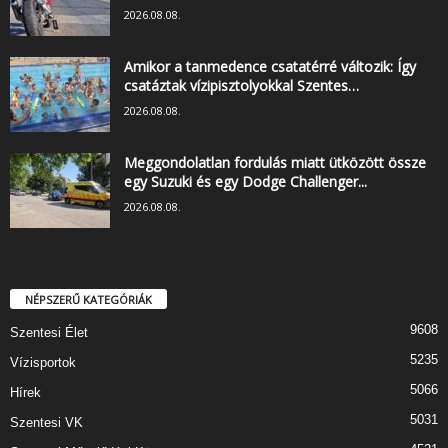
2026.08.08.
Amikor a tanmedence csatatérré változik: Így
csatáztak vízipisztolyokkal Szentes…
2026.08.08.
Meggondolatlan fordulás miatt ütközött össze
egy Suzuki és egy Dodge Challenger...
2026.08.08.
NÉPSZERŰ KATEGÓRIÁK
9608
Szentesi Élet
5235
Vízisportok
5066
Hírek
5031
Szentesi VK