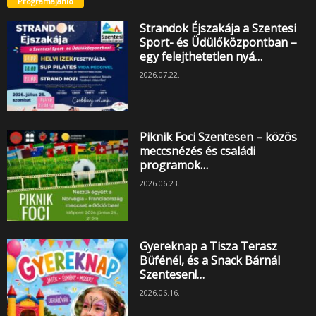
Programajánló
Strandok Éjszakája a Szentesi
Sport- és Üdülőközpontban –
egy felejthetetlen nyá…
2026.07.22.
Piknik Foci Szentesen – közös
meccsnézés és családi
programok…
2026.06.23.
Gyereknap a Tisza Terasz
Büfénél, és a Snack Bárnál
Szentesen!…
2026.06.16.