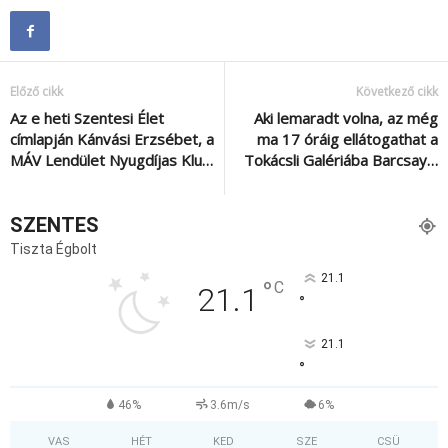
Előző cikk
Következő cikk
Az e heti Szentesi Élet
Aki lemaradt volna, az még
címlapján Kánvási Erzsébet, a
ma 17 óráig ellátogathat a
MÁV Lendület Nyugdíjas Klu…
Tokácsli Galériába Barcsay…
SZENTES
Tiszta Égbolt
21.1
°
C
21.1
°
21.1
°
46%
3.6m/s
6%
VAS
HÉT
KED
SZE
CSÜ