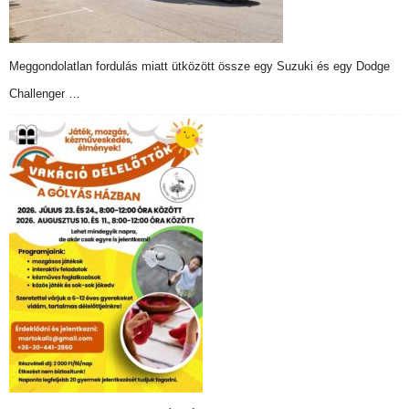
Meggondolatlan fordulás miatt ütközött össze egy Suzuki és egy Dodge
Challenger …