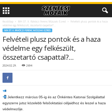
Kezdőlap
MH 37. II. Rákóczi Ferenc Műszaki Ezred
Felvételi plusz pontok és a haza
védelme egy felkészült, összetartó csapattal?…
MH 37. II. RÁKÓCZI FERENC MŰSZAKI EZRED
Felvételi plusz pontok és a haza
védelme egy felkészült,
összetartó csapattal?…
2024.02.29.
2694
Jelentkezz március 05-ig és az Önkéntes Katonai Szolgálattal
egyszerre jutsz közelebb felsőoktatási céljaidhoz és leszel a haza
védelmezője.