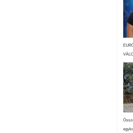
EURÓ
VÁL
Össze
egyko