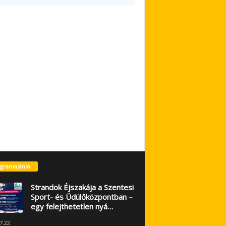
gramajánló
Strandok Éjszakája a Szentesi
Sport- és Üdülőközpontban –
egy felejthetetlen nyá…
7.22.