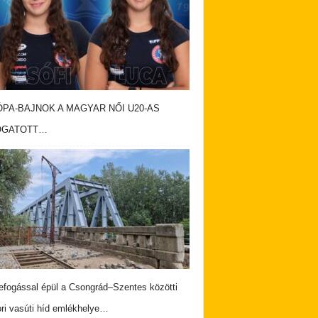
PA-BAJNOK A MAGYAR NŐI U20-AS
OGATOTT…
fogással épül a Csongrád–Szentes közötti
ri vasúti híd emlékhelye…