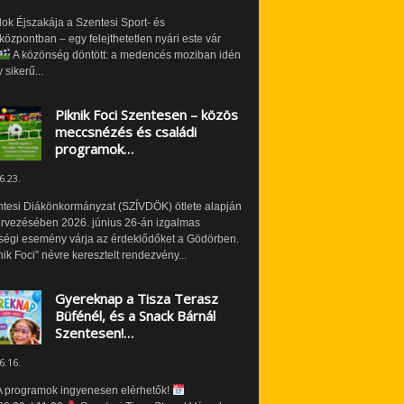
ok Éjszakája a Szentesi Sport- és
özpontban – egy felejthetetlen nyári este vár
A közönség döntött: a medencés moziban idén
 sikerű...
Piknik Foci Szentesen – közös
meccsnézés és családi
programok…
6.23.
ntesi Diákönkormányzat (SZÍVDÖK) ötlete alapján
ervezésében 2026. június 26-án izgalmas
ségi esemény várja az érdeklődőket a Gödörben.
nik Foci” névre keresztelt rendezvény...
Gyereknap a Tisza Terasz
Büfénél, és a Snack Bárnál
Szentesen!…
6.16.
 programok ingyenesen elérhetők!