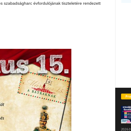
 szabadságharc évfordulójának tiszteletére rendezett
Pro
2026.0