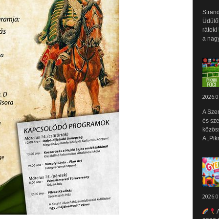
Strand
Üdülők
rátok!
a nagy
2026.0
A Sze
és sz
közös
A „Pik
2026.0
A