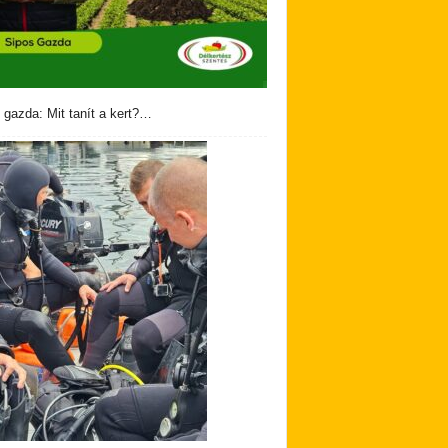
 gazda: Mit tanít a kert?…