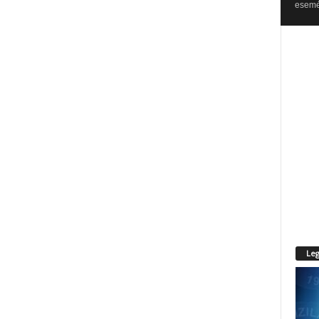
esemén
Leg