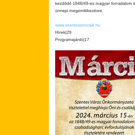
kezdődő 1848/49-es magyar forradalom és
ünnepi megemlékezésre.
www.szentesimozaik.hu
Hírek|29
Programajánló|17