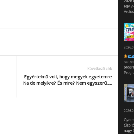
2026.0
egy vi
Arcfes
2026.0
szezo
progr
Következő cikk
Progr
Egyértelmű volt, hogy megyek egyetemre
Na de melyikre? És mire? Nem egyszerű…..
2026.0
Gyerm
tűzolt
nagy ö