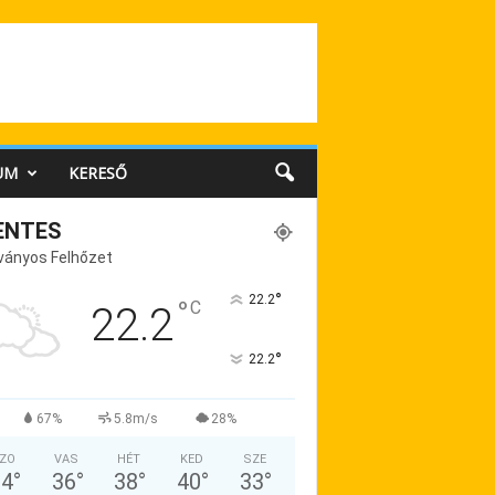
UM
KERESŐ
ENTES
ványos Felhőzet
°
22.2
°
C
22.2
°
22.2
67%
5.8m/s
28%
ZO
VAS
HÉT
KED
SZE
34
°
36
°
38
°
40
°
33
°