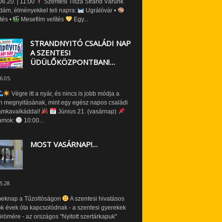
6.20. | 11:00
Szentesi Tisza Strand Várunk
dám, élményekkel teli napra:
Ugrálóvár •
tés •
Mesefilm vetítés
Egy...
STRANDNYITÓ CSALÁDI NAP
A SZENTESI
ÜDÜLŐKÖZPONTBAN!…
6.05.
Végre itt a nyár, és nincs is jobb módja a
n megnyitásának, mint egy egész napos családi
amkavalkáddal!
Június 21. (vasárnap)
amok:
10:00...
MOST VASÁRNAP!…
5.28.
eknap a Tűzoltóságon
A szentesi hivatásos
ók évek óta kapcsolódnak - a szentesi gyerekek
römére - az országos "Nyitott szertárkapuk"