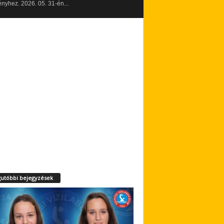
yhez. 2026. 05. 31-én...
utóbbi bejegyzések