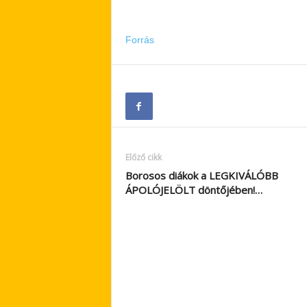
Forrás
Előző cikk
Borosos diákok a LEGKIVÁLÓBB
ÁPOLÓJELÖLT döntőjében!…