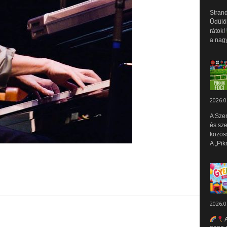
Strand
Üdülők
rátok!
a nagy
2026.0
A Sze
és sz
közös
A „Pik
2026.0
A