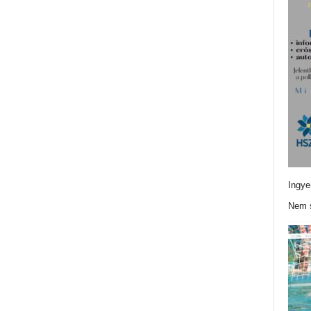
Ingye
Nem s