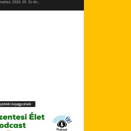
yhez. 2026. 05. 31-én...
utóbbi bejegyzések