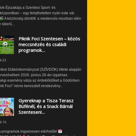
ok Éjszakája a Szentesi Sport- és
özpontban – egy felejthetetlen nyári este vár
A közönség döntött: a medencés moziban idén
 sikerű...
Piknik Foci Szentesen – közös
meccsnézés és családi
programok…
6.23.
ntesi Diákönkormányzat (SZÍVDÖK) ötlete alapján
ervezésében 2026. június 26-án izgalmas
ségi esemény várja az érdeklődőket a Gödörben.
nik Foci” névre keresztelt rendezvény...
Gyereknap a Tisza Terasz
Büfénél, és a Snack Bárnál
Szentesen!…
6.16.
 programok ingyenesen elérhetők!