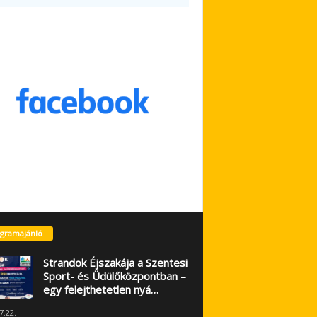
gramajánló
Strandok Éjszakája a Szentesi
Sport- és Üdülőközpontban –
egy felejthetetlen nyá…
7.22.