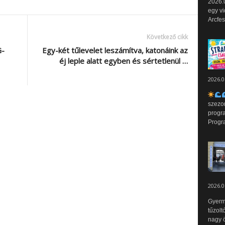
2026.0
egy vi
Arcfes
Következő cikk
G-
Egy-két tűlevelet leszámítva, katonáink az
éj leple alatt egyben és sértetlenül …
2026.0
szezo
progr
Progr
2026.0
Gyerm
tűzolt
nagy ö