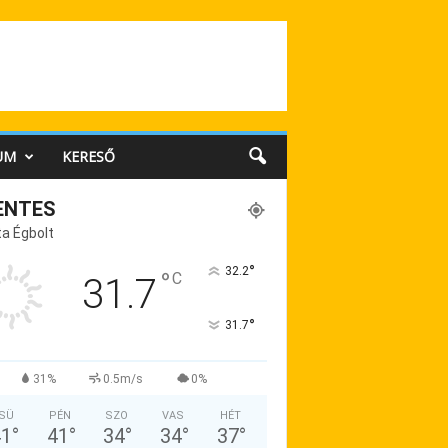
UM
KERESŐ
ENTES
a Égbolt
°
32.2
°
C
31.7
°
31.7
31%
0.5m/s
0%
SÜ
PÉN
SZO
VAS
HÉT
41
°
41
°
34
°
34
°
37
°