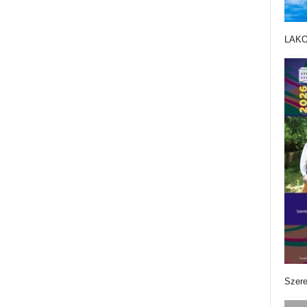
LAK
Szere