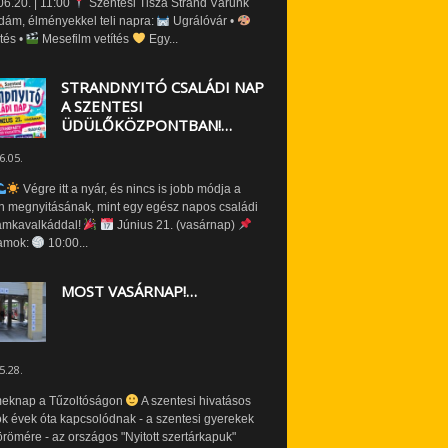
6.20. | 11:00
Szentesi Tisza Strand Várunk
dám, élményekkel teli napra:
Ugrálóvár •
tés •
Mesefilm vetítés
Egy...
STRANDNYITÓ CSALÁDI NAP
A SZENTESI
ÜDÜLŐKÖZPONTBAN!…
6.05.
Végre itt a nyár, és nincs is jobb módja a
n megnyitásának, mint egy egész napos családi
amkavalkáddal!
Június 21. (vasárnap)
amok:
10:00...
MOST VASÁRNAP!…
5.28.
eknap a Tűzoltóságon
A szentesi hivatásos
ók évek óta kapcsolódnak - a szentesi gyerekek
römére - az országos "Nyitott szertárkapuk"