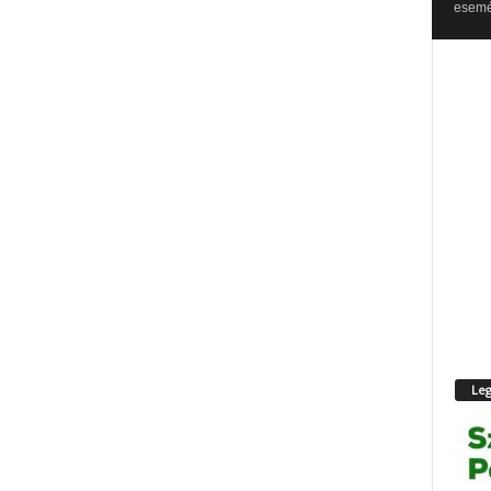
esemén
Leg