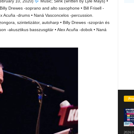
ebruary 10, 2020)
Music; Slink (written by Lyle Mays) •
Billy Drewes -soprano and alto saxophone • Bill Frisell -
lex Acuña -drums • Naná Vasconcelos -percussion.
-zongora, szintetizátor, autoharp • Billy Drewes -szoprán és
ohnson -akusztikus basszusgitár • Alex Acuña -dobok • Naná
Pro
2026.0