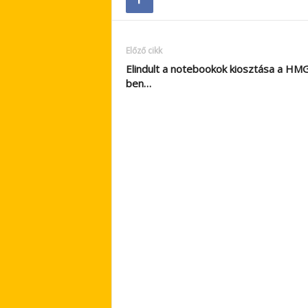
Előző cikk
Elindult a notebookok kiosztása a HM
ben…