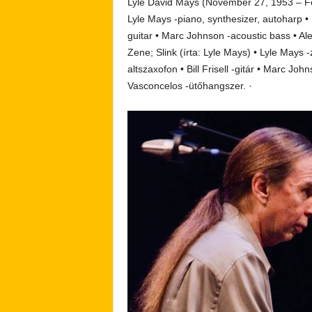
Lyle David Mays (November 27, 1953 – F
Lyle Mays -piano, synthesizer, autoharp • 
guitar • Marc Johnson -acoustic bass • A
Zene; Slink (írta: Lyle Mays) • Lyle Mays 
altszaxofon • Bill Frisell -gitár • Marc J
Vasconcelos -ütőhangszer.
·