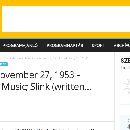
PROGRAMAJÁNLÓ
PROGRAMNAPTÁR
SPORT
ARCHÍV
ont
Lyle David Mays (November 27, 1953 – February 10, 2020) ...
SZ
ÍREK
Tiszt
November 27, 1953 –
 Music; Slink (written…
C