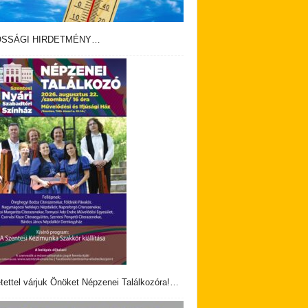
OSSÁGI HIRDETMÉNY…
tettel várjuk Önöket Népzenei Találkozóra!…