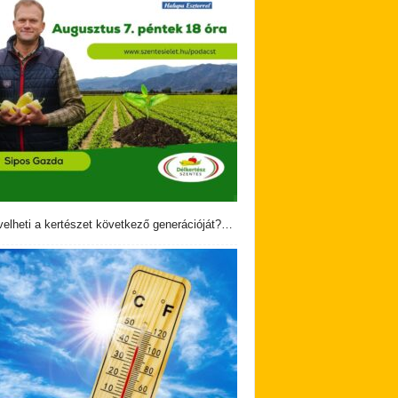
velheti a kertészet következő generációját?…