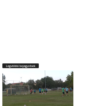
Legutóbbi bejegyzések