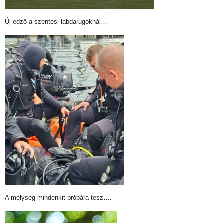
Új edző a szentesi labdarúgóknál…
A mélység mindenkit próbára tesz….