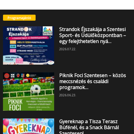
Programajánló
Strandok Éjszakája a Szentesi
Sport- és Üdülőközpontban –
egy felejthetetlen nyá…
2026.07.22.
Piknik Foci Szentesen – közös
meccsnézés és családi
programok…
2026.06.23.
Gyereknap a Tisza Terasz
Büfénél, és a Snack Bárnál
Szentesen!…