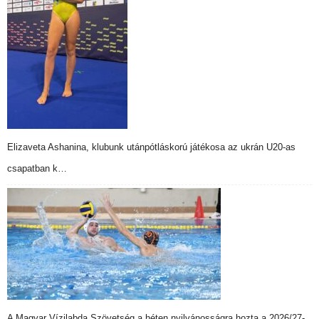
Elizaveta Ashanina, klubunk utánpótláskorú játékosa az ukrán U20-as
csapatban k…
A Magyar Vízilabda Szövetség a héten nyilvánosságra hozta a 2026/27-