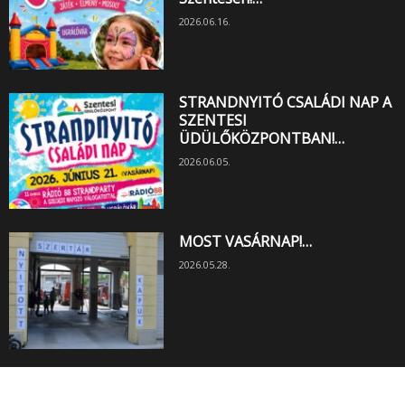
2026.06.16.
STRANDNYITÓ CSALÁDI NAP A
SZENTESI
ÜDÜLŐKÖZPONTBAN!…
2026.06.05.
MOST VASÁRNAP!…
2026.05.28.