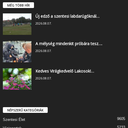
MÉG TÖBB HÍR
Új edző a szentesi labdarúgóknál…
2026.08.07.
A mélység mindenkit próbára tesz….
2026.08.07.
Kedves Virágkedvelő Lakosok!…
2026.08.07.
NÉPSZERŰ KATEGÓRIÁK
9605
Szentesi Élet
5233