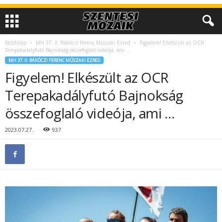
Kezdőlap
MH 37. II. Rákóczi Ferenc Műszaki Ezred
Figyelem! Elkészült az OCR
Terepakadályfutó Bajnokság összefoglaló videója, ami …
MH 37. II. RÁKÓCZI FERENC MŰSZAKI EZRED
Figyelem! Elkészült az OCR
Terepakadályfutó Bajnokság
összefoglaló videója, ami …
2023.07.27.
937