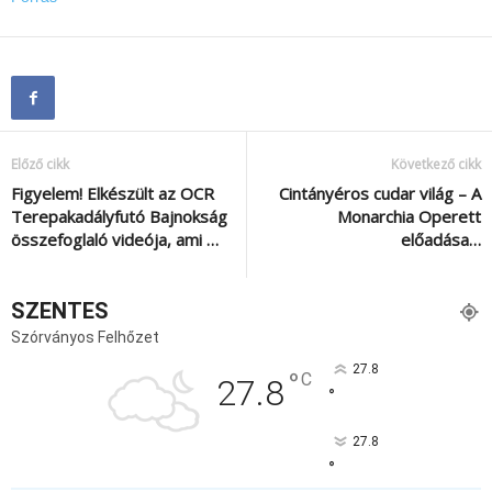
Előző cikk
Következő cikk
Figyelem! Elkészült az OCR
Cintányéros cudar világ – A
Terepakadályfutó Bajnokság
Monarchia Operett
összefoglaló videója, ami …
előadása…
SZENTES
Szórványos Felhőzet
27.8
°
C
27.8
°
27.8
°