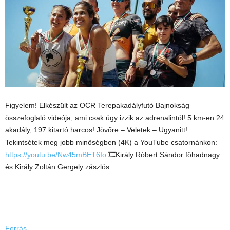
Figyelem! Elkészült az OCR Terepakadályfutó Bajnokság
összefoglaló videója, ami csak úgy izzik az adrenalintól! 5 km-en 24
akadály, 197 kitartó harcos! Jövőre – Veletek – Ugyanitt!
Tekintsétek meg jobb minőségben (4K) a YouTube csatornánkon:
https://youtu.be/Nw45mBET6Io
🎞Király Róbert Sándor főhadnagy
és Király Zoltán Gergely zászlós
Forrás