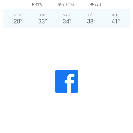
43%
8.9m/s
32%
PÉN
SZO
VAS
HÉT
KED
28
°
33
°
34
°
38
°
41
°