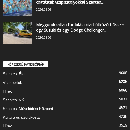
csatáztak vízipisztolyokkal Szentes…
2026.08.08.
Meggondolatlan fordulás miatt ütközött össze
egy Suzuki és egy Dodge Challenger...
2026.08.08.
NÉPSZERŰ KATEGÓRIÁK
9608
Szentesi Élet
5235
Vízisportok
5066
Hírek
5031
Szentesi VK
4521
Szentesi Művelődési Központ
4238
Kultúra és szórakozás
3519
Hírek