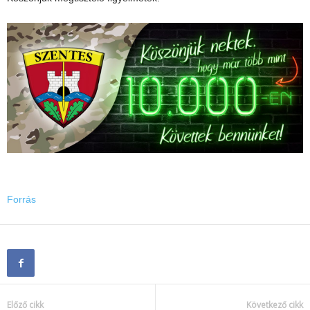
Forrás
Előző cikk
Következő cikk