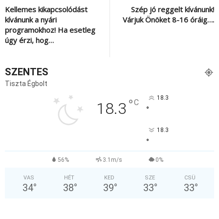
Kellemes kikapcsolódást
Szép jó reggelt kívánunk!
kívánunk a nyári
Várjuk Önöket 8-16 óráig….
programokhoz! Ha esetleg
úgy érzi, hog…
SZENTES
Tiszta Égbolt
18.3
°
C
18.3
°
18.3
°
56%
3.1m/s
0%
VAS
HÉT
KED
SZE
CSÜ
34
°
38
°
39
°
33
°
33
°