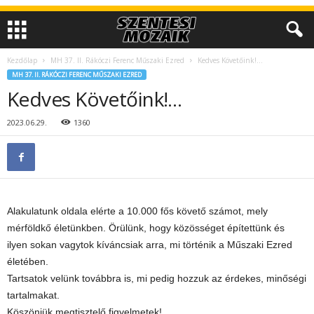
Kezdőlap
MH 37. II. Rákóczi Ferenc Műszaki Ezred
Kedves Követőink!…
MH 37. II. RÁKÓCZI FERENC MŰSZAKI EZRED
Kedves Követőink!…
2023.06.29.
1360
Alakulatunk oldala elérte a 10.000 fős követő számot, mely
mérföldkő életünkben. Örülünk, hogy közösséget építettünk és
ilyen sokan vagytok kíváncsiak arra, mi történik a Műszaki Ezred
életében.
Tartsatok velünk továbbra is, mi pedig hozzuk az érdekes, minőségi
tartalmakat.
Köszönjük megtisztelő figyelmetek!