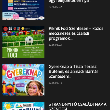
egy felejthetetlen nyá…
2026.07.22.
Piknik Foci Szentesen – közös
meccsnézés és családi
programok…
2026.06.23.
Gyereknap a Tisza Terasz
Büfénél, és a Snack Bárnál
Szentesen!…
2026.06.16.
STRANDNYITÓ CSALÁDI NAP A
SZENTESI