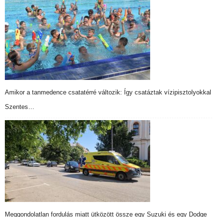
Amikor a tanmedence csatatérré változik: Így csatáztak vízipisztolyokkal
Szentes…
Meggondolatlan fordulás miatt ütközött össze egy Suzuki és egy Dodge