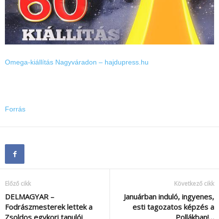
Omega-kiállítás Nagyváradon – hajdupress.hu
Forrás
Előző cikk
Következő cikk
DELMAGYAR –
Januárban induló, ingyenes,
Fodrászmesterek lettek a
esti tagozatos képzés a
Zsoldos egykori tanulói
Pollákban!…