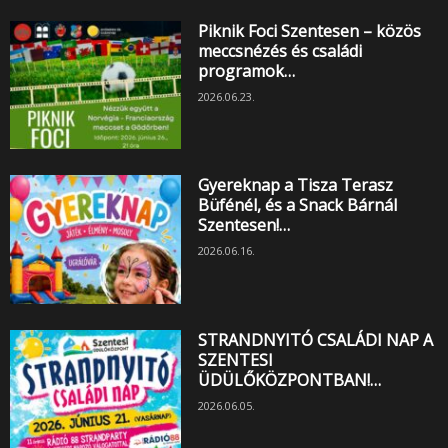
Piknik Foci Szentesen – közös
meccsnézés és családi
programok…
2026.06.23.
Gyereknap a Tisza Terasz
Büfénél, és a Snack Bárnál
Szentesen!…
2026.06.16.
STRANDNYITÓ CSALÁDI NAP A
SZENTESI
ÜDÜLŐKÖZPONTBAN!…
2026.06.05.