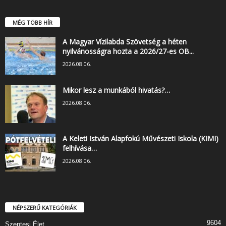
MÉG TÖBB HÍR
A Magyar Vízilabda Szövetség a héten
nyilvánosságra hozta a 2026/27-es OB...
2026.08.06.
Mikor lesz a munkából hivatás?…
2026.08.06.
A Keleti István Alapfokú Művészeti Iskola (KIMI)
felhívása…
2026.08.06.
NÉPSZERŰ KATEGÓRIÁK
9604
Szentesi Élet