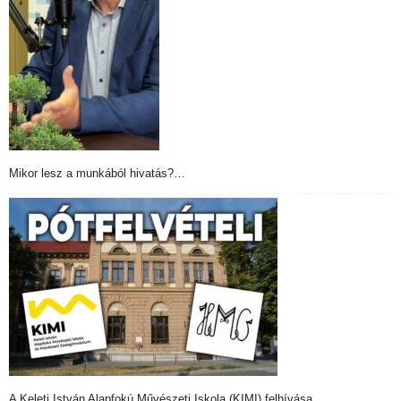
Mikor lesz a munkából hivatás?…
A Keleti István Alapfokú Művészeti Iskola (KIMI) felhívása…