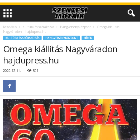
Kezdőlap
Kultúra és szórakozás
Hangversenyközpont
Omega-kiállítás
Nagyváradon – hajdupress.hu
KULTÚRA ÉS SZÓRAKOZÁS
HANGVERSENYKÖZPONT
HÍREK
Omega-kiállítás Nagyváradon –
hajdupress.hu
2022.12.11.
501