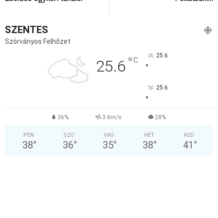
SZENTES
Szórványos Felhőzet
25.6
°
C
25.6
°
25.6
°
36%
3.6m/s
28%
PÉN
SZO
VAS
HÉT
KED
38
°
36
°
35
°
38
°
41
°