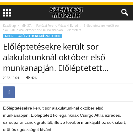
Kezdőlap
MH 37. II. Rákóczi Ferenc Műszaki Ezred
Előléptetésekre került sor
alakulatunknál október első munkanapján. Előléptetett…
MH 37. II. RÁKÓCZI FERENC MŰSZAKI EZRED
Előléptetésekre került sor
alakulatunknál október első
munkanapján. Előléptetett…
2022.10.04.
426
Előléptetésekre került sor alakulatunknál október első
munkanapján. Előléptetett kollégáinknak Csurgó Attila ezredes,
ezredparancsnok gratulált, illetve további munkájukhoz sok sikert,
erőt és egészséget kívánt.