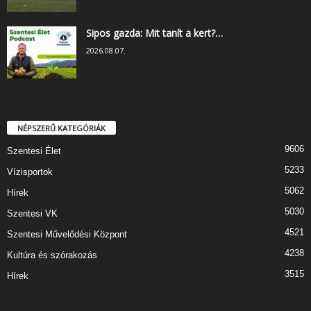
Sipos gazda: Mit tanít a kert?…
2026.08.07.
NÉPSZERŰ KATEGÓRIÁK
9606
Szentesi Élet
5233
Vízisportok
5062
Hírek
5030
Szentesi VK
4521
Szentesi Művelődési Központ
4238
Kultúra és szórakozás
3515
Hírek