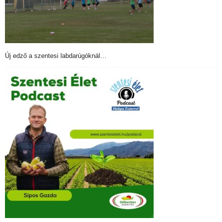
Új edző a szentesi labdarúgóknál…