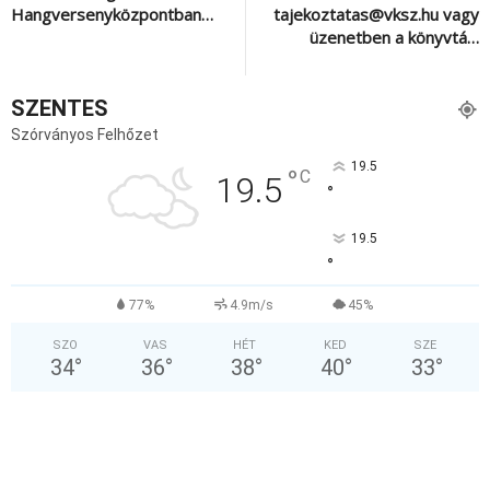
Hangversenyközpontban…
tajekoztatas@vksz.hu vagy
üzenetben a könyvtá…
SZENTES
Szórványos Felhőzet
19.5
°
C
19.5
°
19.5
°
77%
4.9m/s
45%
SZO
VAS
HÉT
KED
SZE
34
°
36
°
38
°
40
°
33
°