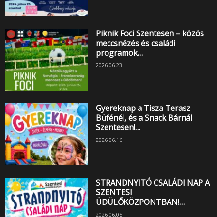
Piknik Foci Szentesen – közös
meccsnézés és családi
programok…
2026.06.23.
Gyereknap a Tisza Terasz
Büfénél, és a Snack Bárnál
Szentesen!…
2026.06.16.
STRANDNYITÓ CSALÁDI NAP A
SZENTESI
ÜDÜLŐKÖZPONTBAN!…
2026.06.05.