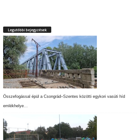
Legutóbbi bejegyzések
Összefogással épül a Csongrád–Szentes közötti egykori vasúti híd
emlékhelye…