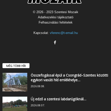
© 2026 - 2023 Szentesi Mozaik
Adatkezelési tájékoztató
Felhasználási feltételek
Kapcsolat:
vferenc@t-email.hu
MÉG TÖBB HÍR
Összefogással épül a Csongrád–Szentes közötti
egykori vasúti híd emlékhelye…
2026.08.08.
Új edző a szentesi labdarúgóknál…
2026.08.07.