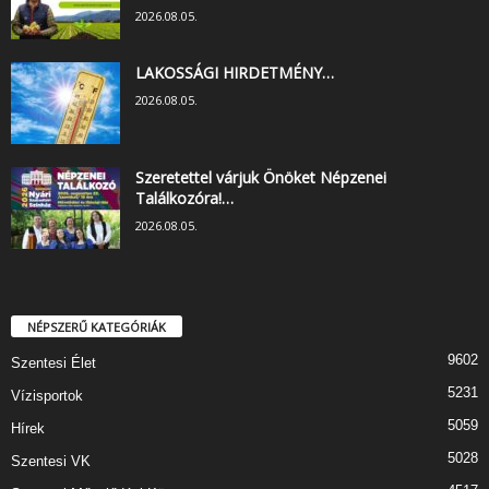
2026.08.05.
LAKOSSÁGI HIRDETMÉNY…
2026.08.05.
Szeretettel várjuk Önöket Népzenei
Találkozóra!…
2026.08.05.
NÉPSZERŰ KATEGÓRIÁK
9602
Szentesi Élet
5231
Vízisportok
5059
Hírek
5028
Szentesi VK