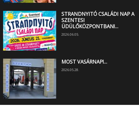
STRANDNYITÓ CSALÁDI NAP A
SZENTESI
ÜDÜLŐKÖZPONTBAN!…
2026.06.05.
MOST VASÁRNAP!…
2026.05.28.