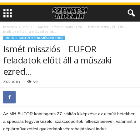
Kezdőlap
MH 37. II. Rákóczi Ferenc Műszaki Ezred
Ismét missziós – EUFOR –
feladatok előtt áll a műszaki ezred…
MH 37. II. RÁKÓCZI FERENC MŰSZAKI EZRED
Ismét missziós – EUFOR –
feladatok előtt áll a műszaki
ezred…
2022.10.03.
538
Az MH EUFOR kontingens 27. váltás kiképzése az elmúlt hetekben
a speciális fegyverkezelői szakcsoportok felkészítésével, valamint a
gépjárművezetési gyakorlatok végrehajtásával indult.