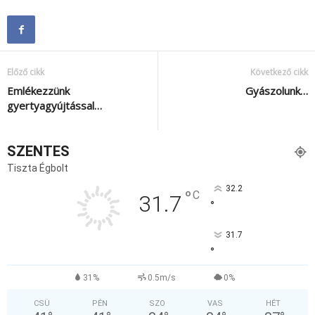
Előző cikk
Következő cikk
Emlékezzünk
Gyászolunk…
gyertyagyújtással…
SZENTES
Tiszta Égbolt
32.2
°
C
31.7
°
31.7
°
31%
0.5m/s
0%
CSÜ
PÉN
SZO
VAS
HÉT