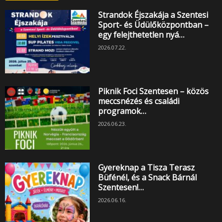
Strandok Éjszakája a Szentesi
Sport- és Üdülőközpontban –
egy felejthetetlen nyá…
2026.07.22.
Piknik Foci Szentesen – közös
meccsnézés és családi
programok…
2026.06.23.
Gyereknap a Tisza Terasz
Büfénél, és a Snack Bárnál
Szentesen!…
2026.06.16.