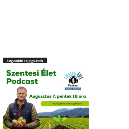
Legutóbbi bejegyzések