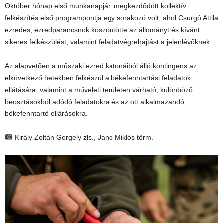
Október hónap első munkanapján megkezdődött kollektív
felkészítés első programpontja egy sorakozó volt, ahol Csurgó Attila
ezredes, ezredparancsnok köszöntötte az állományt és kívánt
sikeres felkészülést, valamint feladatvégrehajtást a jelenlévőknek.
Az alapvetően a műszaki ezred katonáiból álló kontingens az
elkövetkező hetekben felkészül a békefenntartási feladatok
ellátására, valamint a műveleti területen várható, különböző
beosztásokból adódó feladatokra és az ott alkalmazandó
békefenntartó eljárásokra.
Király Zoltán Gergely zls., Janó Miklós tőrm.