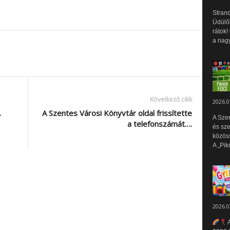
Strand
Üdülők
rátok!
a nagy
Következő cikk
2026.0
…
A Szentes Városi Könyvtár oldal frissítette
A Sze
a telefonszámát….
és sz
közös
A „Pik
2026.0
A