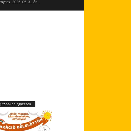
yhez. 2026. 05. 31-én...
utóbbi bejegyzések