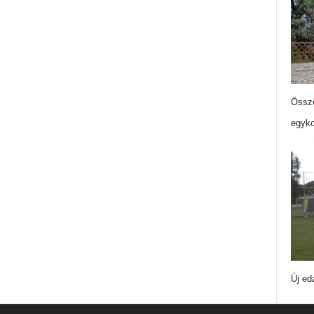
Össze
egyko
Új ed