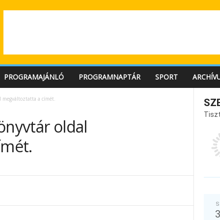
PROGRAMAJÁNLÓ
PROGRAMNAPTÁR
SPORT
ARCHÍV
l megváltoztatta a címét.
SZ
Tiszt
önyvtár oldal
ímét.
S