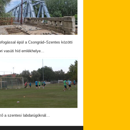
fogással épül a Csongrád–Szentes közötti
ri vasúti híd emlékhelye…
ző a szentesi labdarúgóknál…