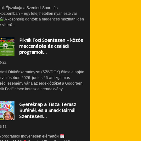
ok Éjszakája a Szentesi Sport- és
özpontban – egy felejthetetlen nyári este vár
A közönség döntött: a medencés moziban idén
 sikerű...
Piknik Foci Szentesen – közös
meccsnézés és családi
programok…
6.23.
ntesi Diákönkormányzat (SZÍVDÖK) ötlete alapján
ervezésében 2026. június 26-án izgalmas
ségi esemény várja az érdeklődőket a Gödörben.
nik Foci” névre keresztelt rendezvény...
Gyereknap a Tisza Terasz
Büfénél, és a Snack Bárnál
Szentesen!…
6.16.
 programok ingyenesen elérhetők!