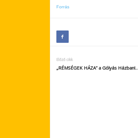
Forrás
Előző cikk
„RÉMSÉGEK HÁZA” a Gólyás Házban!