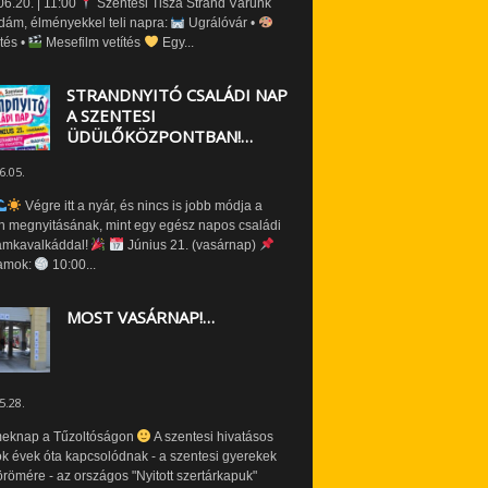
6.20. | 11:00
Szentesi Tisza Strand Várunk
dám, élményekkel teli napra:
Ugrálóvár •
tés •
Mesefilm vetítés
Egy...
STRANDNYITÓ CSALÁDI NAP
A SZENTESI
ÜDÜLŐKÖZPONTBAN!…
6.05.
Végre itt a nyár, és nincs is jobb módja a
n megnyitásának, mint egy egész napos családi
amkavalkáddal!
Június 21. (vasárnap)
amok:
10:00...
MOST VASÁRNAP!…
5.28.
eknap a Tűzoltóságon
A szentesi hivatásos
ók évek óta kapcsolódnak - a szentesi gyerekek
römére - az országos "Nyitott szertárkapuk"