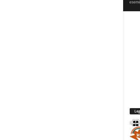
esemén
Leg