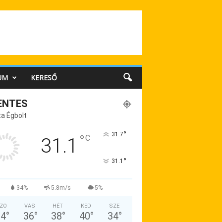
UM
KERESŐ
ENTES
a Égbolt
°
31.7
°
C
31.1
°
31.1
34%
5.8m/s
5%
ZO
VAS
HÉT
KED
SZE
34
°
36
°
38
°
40
°
34
°