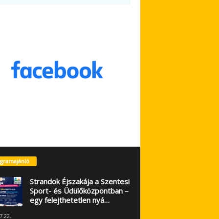
gramajánló
Strandok Éjszakája a Szentesi
Sport- és Üdülőközpontban –
egy felejthetetlen nyá…
7.22.