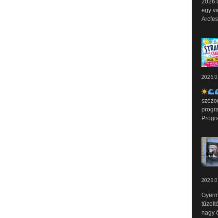
2026.0
egy vi
Arcfes
2026.0
szezo
progr
Progr
2026.0
Gyerm
tűzolt
nagy ö