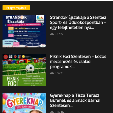
Programajánló
Strandok Éjszakája a Szentesi
Sport- és Üdülőközpontban –
egy felejthetetlen nyá…
2026.07.22.
Piknik Foci Szentesen – közös
meccsnézés és családi
programok…
2026.06.23.
Gyereknap a Tisza Terasz
Büfénél, és a Snack Bárnál
Szentesen!…
2026.06.16.