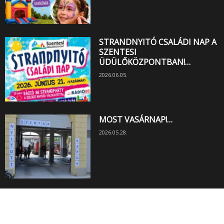
STRANDNYITÓ CSALÁDI NAP A
SZENTESI
ÜDÜLŐKÖZPONTBAN!…
2026.06.05.
MOST VASÁRNAP!…
2026.05.28.