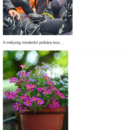
A mélység mindenkit próbára tesz….