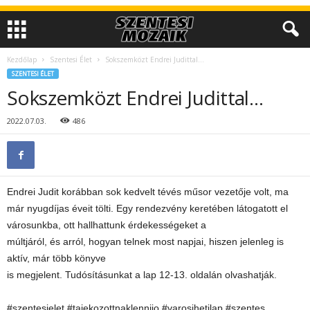
Kezdőlap
Szentesi Élet
Sokszemközt Endrei Judittal…
SZENTESI ÉLET
Sokszemközt Endrei Judittal…
2022.07.03.
486
Endrei Judit korábban sok kedvelt tévés műsor vezetője volt, ma
már nyugdíjas éveit tölti. Egy rendezvény keretében látogatott el
városunkba, ott hallhattunk érdekességeket a
múltjáról, és arról, hogyan telnek most napjai, hiszen jelenleg is
aktív, már több könyve
is megjelent. Tudósításunkat a lap 12-13. oldalán olvashatják.
#szentesielet #tajekozottnaklennijo #varosihetilap #szentes