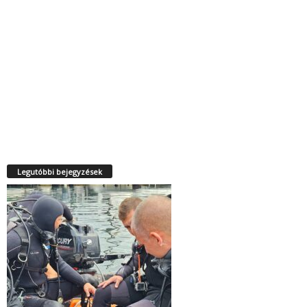
Legutóbbi bejegyzések