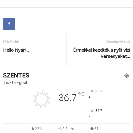
Előző cikk
Következő cikk
Hello Nyár!…
Érmekkel kezdték a nyílt vízi
versenyeket…
SZENTES
Tiszta Égbolt
38.9
°
C
36.7
°
36.7
°
22%
2.2m/s
6%