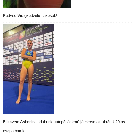
Kedves Virágkedvelő Lakosok!…
Elizaveta Ashanina, klubunk utánpótláskorú játékosa az ukrán U20-as
csapatban k…