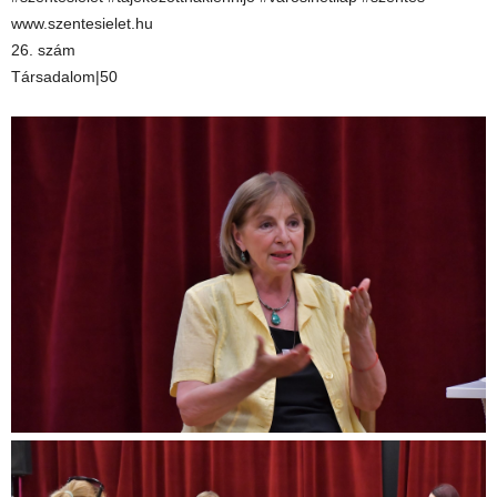
www.szentesielet.hu
26. szám
Társadalom|50