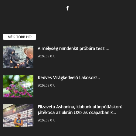
MÉG TÖBB HÍR
A mélység mindenkit próbára tesz….
2026.08.07.
Kedves Virágkedvelő Lakosok!…
2026.08.07.
Elizaveta Ashanina, klubunk utánpótláskorú
játékosa az ukrán U20-as csapatban k…
2026.08.07.