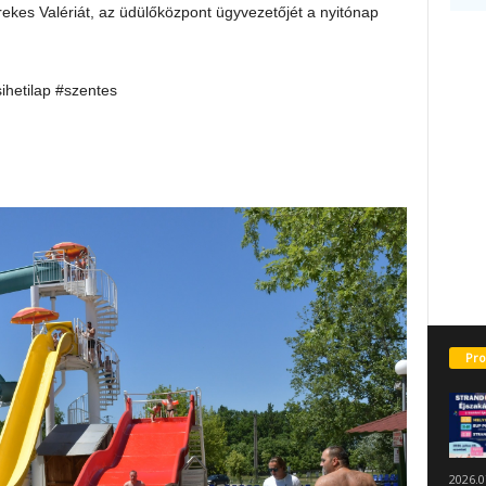
ekes Valériát, az üdülőközpont ügyvezetőjét a nyitónap
sihetilap #szentes
Pro
2026.0