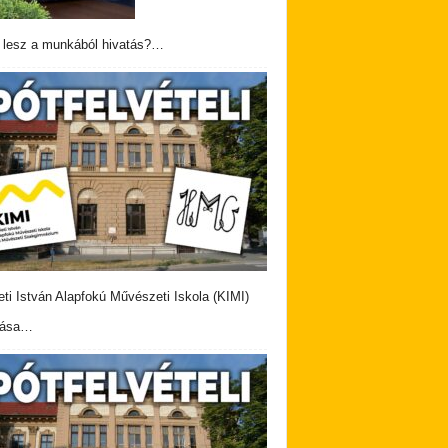
 lesz a munkából hivatás?…
eti István Alapfokú Művészeti Iskola (KIMI)
vása…