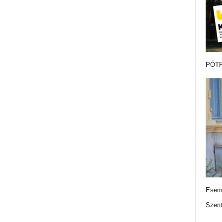
PÓTF
Esemé
Szen