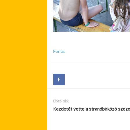
Forrás
Előző cikk
Kezdetét vette a strandbirkózó szez