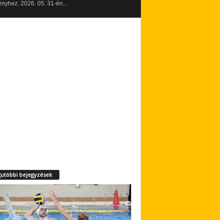
yhez. 2026. 05. 31-én...
utóbbi bejegyzések