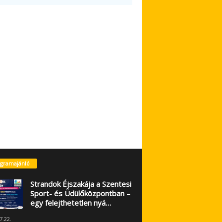
gramajánló
Strandok Éjszakája a Szentesi
Sport- és Üdülőközpontban –
egy felejthetetlen nyá…
7.22.