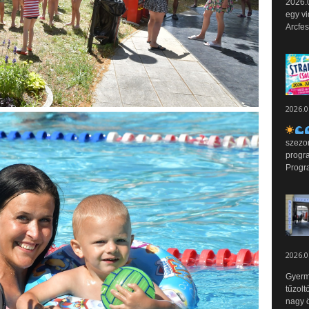
2026.0
egy vi
Arcfes
2026.0
szezo
progr
Progr
2026.0
Gyerm
tűzolt
nagy ö