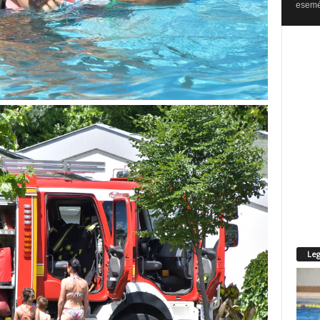
esemén
Leg