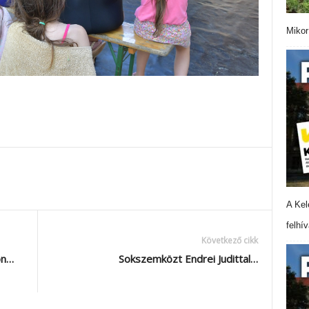
Mikor
A Kel
felhí
Következő cikk
on…
Sokszemközt Endrei Judittal…