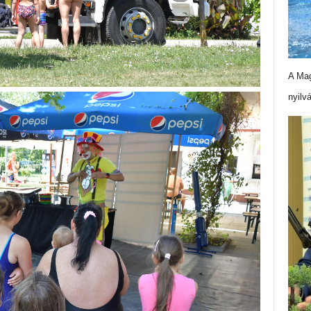
A Mag
nyilv