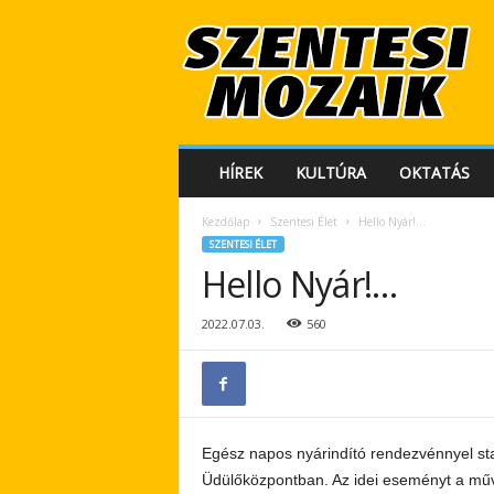
S
z
e
n
t
e
s
HÍREK
KULTÚRA
OKTATÁS
i
M
Kezdőlap
Szentesi Élet
Hello Nyár!…
o
SZENTESI ÉLET
z
Hello Nyár!…
a
i
k
2022.07.03.
560
Egész napos nyárindító rendezvénnyel star
Üdülőközpontban. Az idei eseményt a műve