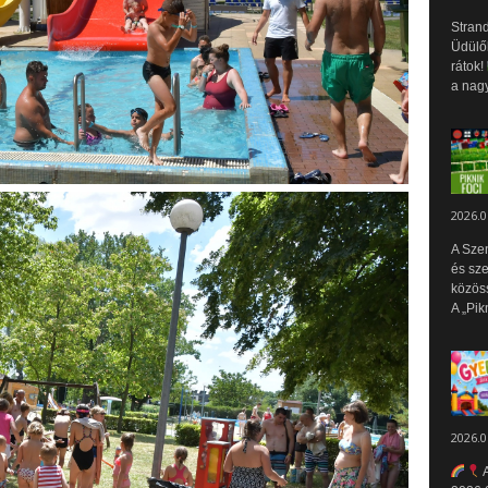
Strand
Üdülők
rátok!
a nagy
2026.0
A Sze
és sz
közös
A „Pik
2026.0
A