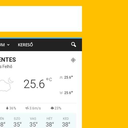
UM
KERESŐ
ENTES
s Felhő
°
25.6
°
C
25.6
°
25.6
36%
3.6m/s
23%
ÉN
SZO
VAS
HÉT
KED
38
°
35
°
35
°
38
°
38
°