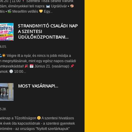
6.20. | 11:00
Szentesi Tisza Strand Várunk
dám, élményekkel teli napra:
Ugrálóvár •
tés •
Mesefilm vetítés
Egy...
STRANDNYITÓ CSALÁDI NAP
A SZENTESI
ÜDÜLŐKÖZPONTBAN!…
6.05.
Végre itt a nyár, és nincs is jobb módja a
n megnyitásának, mint egy egész napos családi
amkavalkáddal!
Június 21. (vasárnap)
amok:
10:00...
MOST VASÁRNAP!…
5.28.
eknap a Tűzoltóságon
A szentesi hivatásos
ók évek óta kapcsolódnak - a szentesi gyerekek
römére - az országos "Nyitott szertárkapuk"