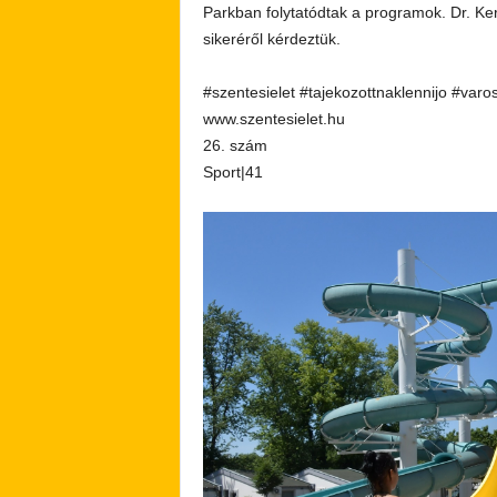
Parkban folytatódtak a programok. Dr. Ker
sikeréről kérdeztük.
#szentesielet #tajekozottnaklennijo #varo
www.szentesielet.hu
26. szám
Sport|41