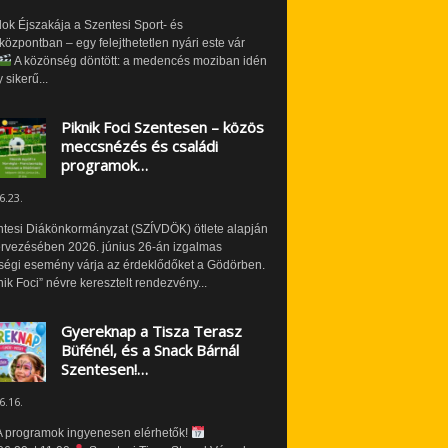
ok Éjszakája a Szentesi Sport- és
özpontban – egy felejthetetlen nyári este vár
A közönség döntött: a medencés moziban idén
 sikerű...
Piknik Foci Szentesen – közös
meccsnézés és családi
programok…
6.23.
ntesi Diákönkormányzat (SZÍVDÖK) ötlete alapján
ervezésében 2026. június 26-án izgalmas
ségi esemény várja az érdeklődőket a Gödörben.
nik Foci” névre keresztelt rendezvény...
Gyereknap a Tisza Terasz
Büfénél, és a Snack Bárnál
Szentesen!…
6.16.
 programok ingyenesen elérhetők!