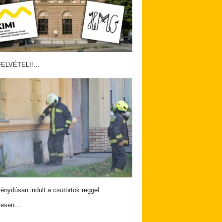
ELVÉTELI!…
nydúsan indult a csütörtök reggel
tesen…