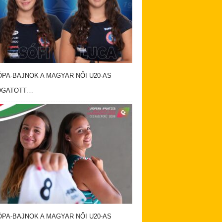
PA-BAJNOK A MAGYAR NŐI U20-AS
OGATOTT…
PA-BAJNOK A MAGYAR NŐI U20-AS