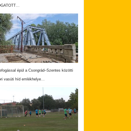
OGATOTT…
fogással épül a Csongrád–Szentes közötti
ri vasúti híd emlékhelye…