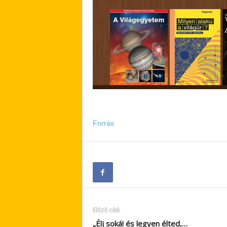
Forrás
Előző cikk
„Élj soká! és legyen élted,…