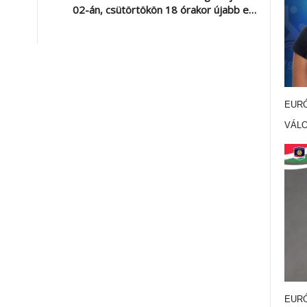
02-án, csütörtökön 18 órakor újabb e…
EURÓ
VÁL
EURÓ