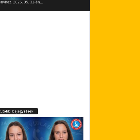
yhez. 2026. 05. 31-én...
utóbbi bejegyzések