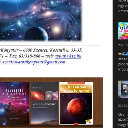
2026.0
egy vi
Arcfes
2026.0
szezo
progr
Progr
2026.0
Gyerm
tűzolt
nagy ö