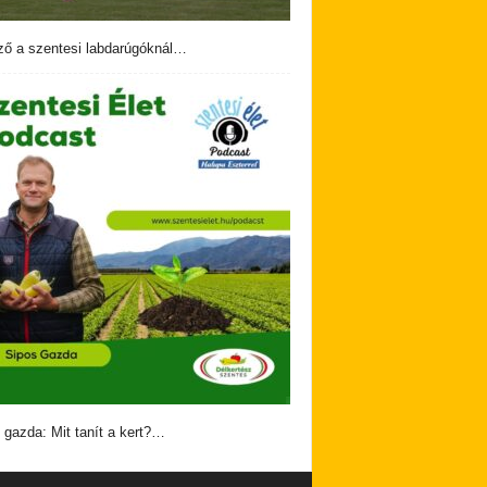
ző a szentesi labdarúgóknál…
 gazda: Mit tanít a kert?…