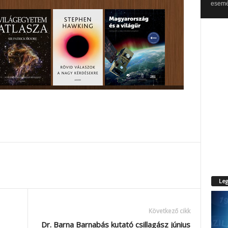
esemén
Leg
Következő cikk
Dr. Barna Barnabás kutató csillagász június