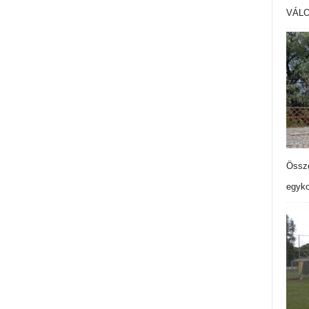
VÁL
Össze
egyko