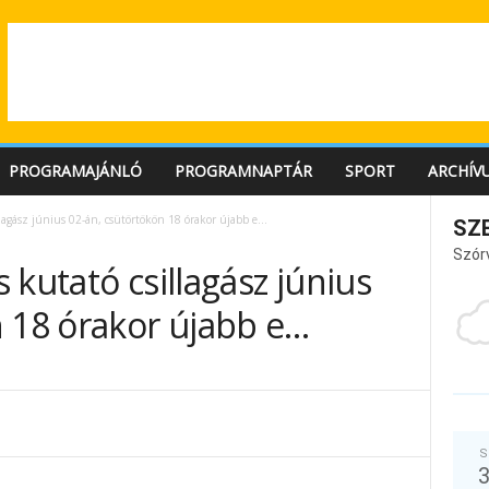
PROGRAMAJÁNLÓ
PROGRAMNAPTÁR
SPORT
ARCHÍV
llagász június 02-án, csütörtökön 18 órakor újabb e…
SZ
Szór
 kutató csillagász június
n 18 órakor újabb e…
S