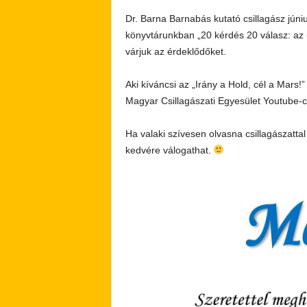
Dr. Barna Barnabás kutató csillagász júni
könyvtárunkban „20 kérdés 20 válasz: az 
várjuk az érdeklődőket.
Aki kíváncsi az „Irány a Hold, cél a Mars
Magyar Csillagászati Egyesület Youtube-
Ha valaki szívesen olvasna csillagászatta
kedvére válogathat.