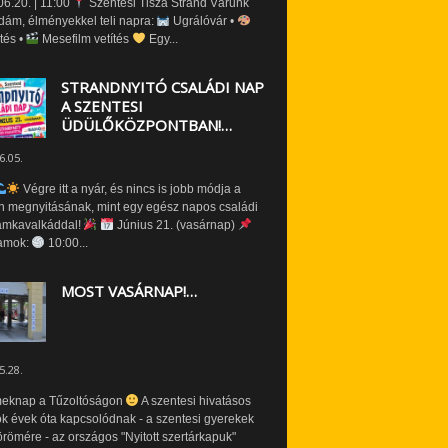
6.20. | 11:00
Szentesi Tisza Strand Várunk
dám, élményekkel teli napra:
Ugrálóvár •
tés •
Mesefilm vetítés
Egy...
STRANDNYITÓ CSALÁDI NAP
A SZENTESI
ÜDÜLŐKÖZPONTBAN!…
6.05.
Végre itt a nyár, és nincs is jobb módja a
n megnyitásának, mint egy egész napos családi
amkavalkáddal!
Június 21. (vasárnap)
amok:
10:00...
MOST VASÁRNAP!…
5.28.
eknap a Tűzoltóságon
A szentesi hivatásos
ók évek óta kapcsolódnak - a szentesi gyerekek
römére - az országos "Nyitott szertárkapuk"