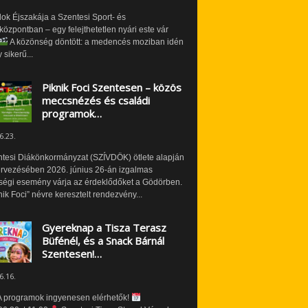
ok Éjszakája a Szentesi Sport- és
özpontban – egy felejthetetlen nyári este vár
A közönség döntött: a medencés moziban idén
 sikerű...
Piknik Foci Szentesen – közös
meccsnézés és családi
programok…
6.23.
ntesi Diákönkormányzat (SZÍVDÖK) ötlete alapján
ervezésében 2026. június 26-án izgalmas
ségi esemény várja az érdeklődőket a Gödörben.
nik Foci” névre keresztelt rendezvény...
Gyereknap a Tisza Terasz
Büfénél, és a Snack Bárnál
Szentesen!…
6.16.
 programok ingyenesen elérhetők!