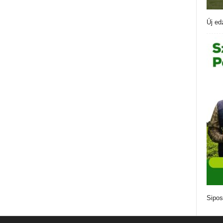
Új ed
Sipos