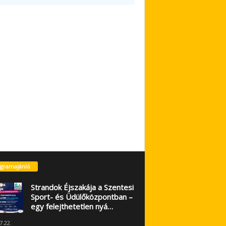
gramajánló
Strandok Éjszakája a Szentesi
Sport- és Üdülőközpontban –
egy felejthetetlen nyá…
7.22.