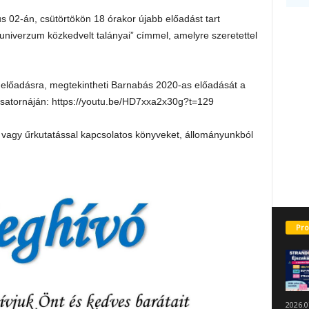
us 02-án, csütörtökön 18 órakor újabb előadást tart
univerzum közkedvelt talányai” címmel, amelyre szeretettel
!” előadásra, megtekintheti Barnabás 2020-as előadását a
csatornáján: https://youtu.be/HD7xxa2x30g?t=129
l vagy űrkutatással kapcsolatos könyveket, állományunkból
Pro
2026.0