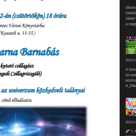
Strand
Üdülők
rátok!
a nagy
2026.0
A Sze
és sz
közös
A „Pik
2026.0
A