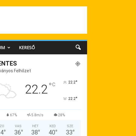
UM
KERESŐ
ENTES
ványos Felhőzet
°
22.2
°
C
22.2
°
22.2
67%
5.8m/s
28%
ZO
VAS
HÉT
KED
SZE
34
°
36
°
38
°
40
°
33
°