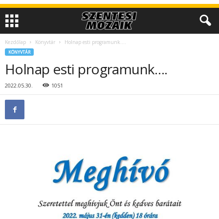
Kezdőlap
Könyvtár
Holnap esti programunk….
KÖNYVTÁR
Holnap esti programunk….
2022.05.30.
1051