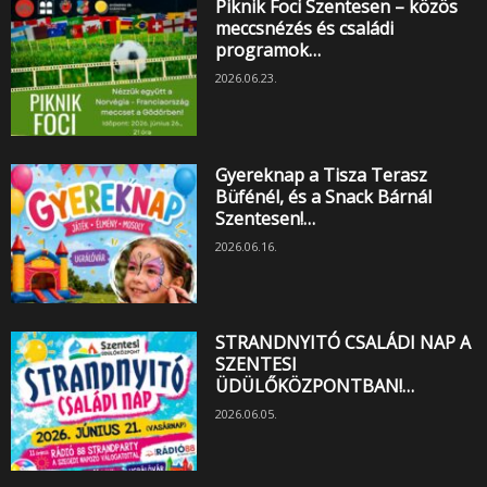
Piknik Foci Szentesen – közös
meccsnézés és családi
programok…
2026.06.23.
Gyereknap a Tisza Terasz
Büfénél, és a Snack Bárnál
Szentesen!…
2026.06.16.
STRANDNYITÓ CSALÁDI NAP A
SZENTESI
ÜDÜLŐKÖZPONTBAN!…
2026.06.05.