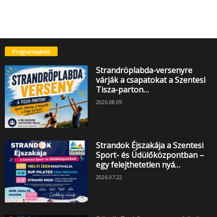
Programajánló
Strandröplabda-versenyre
várják a csapatokat a Szentesi
Tisza-parton…
2026.08.09.
Strandok Éjszakája a Szentesi
Sport- és Üdülőközpontban –
egy felejthetetlen nyá…
2026.07.22.