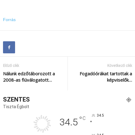
Forrás
Előző cikk
Következő cikk
Nálunk edzőtáborozott a
Fogadóórákat tartottak a
2008-as fiúválogatott…
képviselők…
SZENTES
Tiszta Égbolt
34.5
°
C
34.5
°