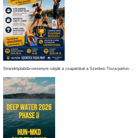
Strandröplabda-versenyre várják a csapatokat a Szentesi Tisza-parton…