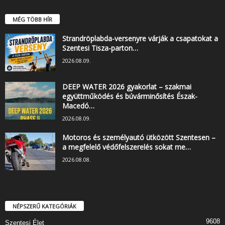
MÉG TÖBB HÍR
Strandröplabda-versenyre várják a csapatokat a
Szentesi Tisza-parton…
2026.08.09.
DEEP WATER 2026 gyakorlat – szakmai
együttműködés és búvárminősítés Észak-
Macedó…
2026.08.09.
Motoros és személyautó ütközött Szentesen –
a megfelelő védőfelszerelés sokat me…
2026.08.08.
NÉPSZERŰ KATEGÓRIÁK
9608
Szentesi Élet