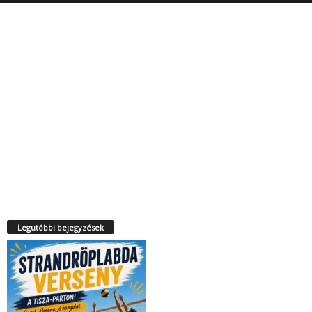
Legutóbbi bejegyzések