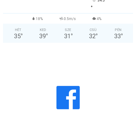
34.5
°
18%
0.5m/s
4%
HÉT
KED
SZE
CSÜ
PÉN
35
°
39
°
31
°
32
°
33
°