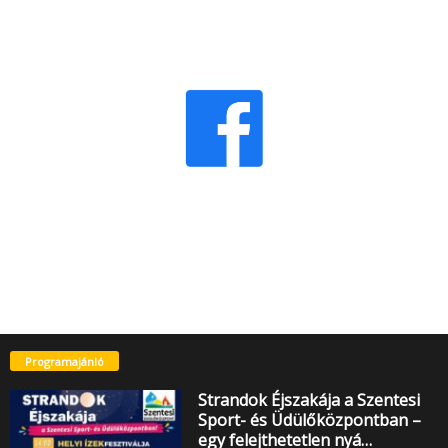
Programajánló
Strandok Éjszakája a Szentesi
Sport- és Üdülőközpontban –
egy felejthetetlen nyá…