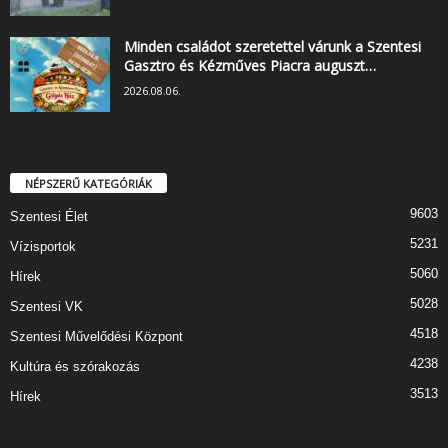
Minden családot szeretettel várunk a Szentesi
Gasztro és Kézműves Piacra auguszt…
2026.08.06.
NÉPSZERŰ KATEGÓRIÁK
9603
Szentesi Élet
5231
Vízisportok
5060
Hírek
5028
Szentesi VK
4518
Szentesi Művelődési Központ
4238
Kultúra és szórakozás
3513
Hírek