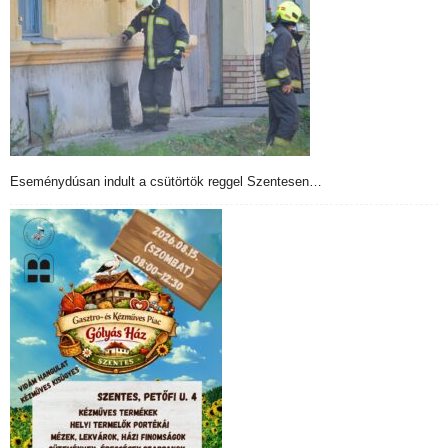
Eseménydúsan indult a csütörtök reggel Szentesen…