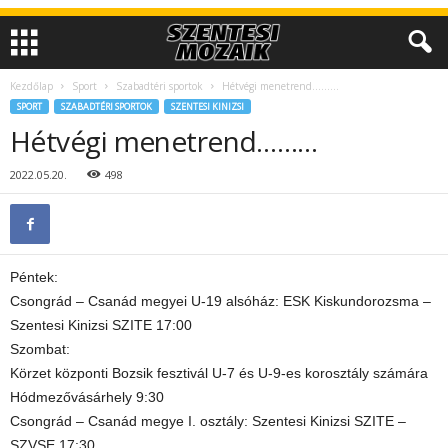
Kezdőlap
Sport
Szabadtéri sportok
Hétvégi menetrend………
SPORT
SZABADTÉRI SPORTOK
SZENTESI KINIZSI
Hétvégi menetrend………
2022.05.20.
498
Péntek:
Csongrád – Csanád megyei U-19 alsóház: ESK Kiskundorozsma –
Szentesi Kinizsi SZITE 17:00
Szombat:
Körzet központi Bozsik fesztivál U-7 és U-9-es korosztály számára
Hódmezővásárhely 9:30
Csongrád – Csanád megye I. osztály: Szentesi Kinizsi SZITE –
SZVSE 17:30