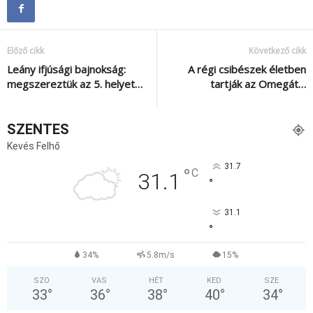
Előző cikk
Következő cikk
Leány ifjúsági bajnokság:
A régi csibészek életben
megszereztük az 5. helyet…
tartják az Omegát…
SZENTES
Kevés Felhő
31.7
°
C
31.1
°
31.1
°
34%
5.8m/s
15%
SZO
VAS
HÉT
KED
SZE
33
°
36
°
38
°
40
°
34
°