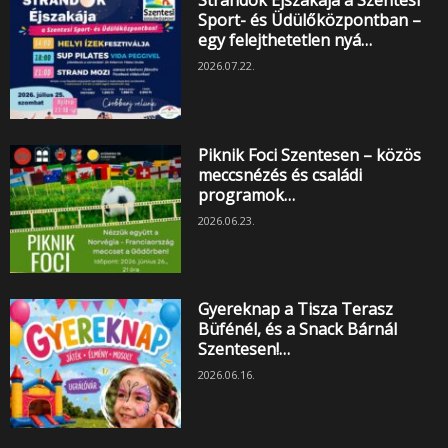
Strandok Éjszakája a Szentesi
Sport- és Üdülőközpontban –
egy felejthetetlen nyá…
2026.07.22.
Piknik Foci Szentesen – közös
meccsnézés és családi
programok…
2026.06.23.
Gyereknap a Tisza Terasz
Büfénél, és a Snack Bárnál
Szentesen!…
2026.06.16.