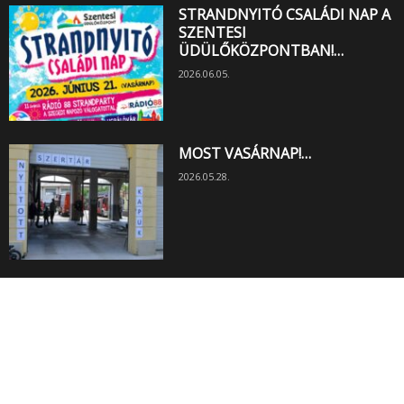
STRANDNYITÓ CSALÁDI NAP A
SZENTESI
ÜDÜLŐKÖZPONTBAN!…
2026.06.05.
MOST VASÁRNAP!…
2026.05.28.