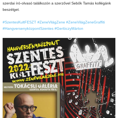
szerdai
író-olvasó találkozón a szerzővel Sebők Tamás kollégánk
beszélget.
#SzentesKultFESZT
#ZeneVilágZene
#ZeneVilágZeneGraffiti
#HangversenyközpontSzentes
#GerlóczyMárton