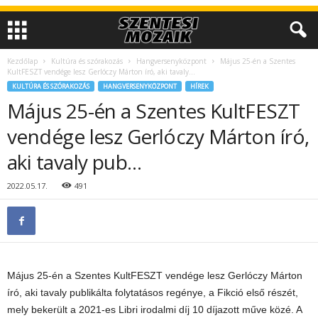
Kezdőlap
Kultúra és szórakozás
Hangversenyközpont
Május 25-én a Szentes
KultFESZT vendége lesz Gerlóczy Márton író, aki tavaly...
KULTÚRA ÉS SZÓRAKOZÁS
HANGVERSENYKÖZPONT
HÍREK
Május 25-én a Szentes KultFESZT
vendége lesz Gerlóczy Márton író,
aki tavaly pub…
2022.05.17.
491
Május 25-én a Szentes KultFESZT vendége lesz Gerlóczy Márton
író, aki tavaly publikálta folytatásos regénye, a Fikció első részét,
mely bekerült a 2021-es Libri irodalmi díj 10 díjazott műve közé. A