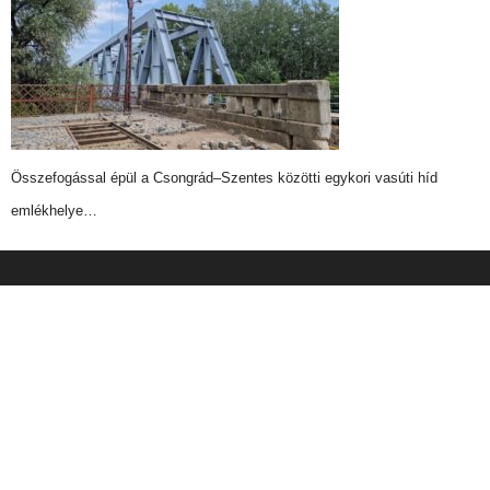
Összefogással épül a Csongrád–Szentes közötti egykori vasúti híd
emlékhelye…