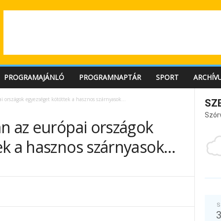
PROGRAMAJÁNLÓ
PROGRAMNAPTÁR
SPORT
ARCHÍV
i országok egyezséget kötöttek a hasznos szárnyasok…
SZ
Szór
an az európai országok
ek a hasznos szárnyasok…
S