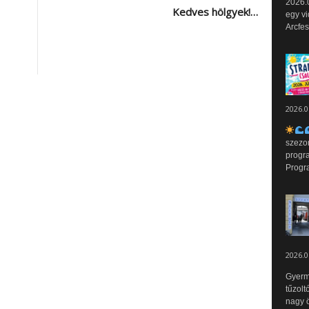
2026.0
Kedves hölgyek!…
egy vi
Arcfes
2026.0
szezo
progr
Progr
2026.0
Gyerm
tűzolt
nagy ö