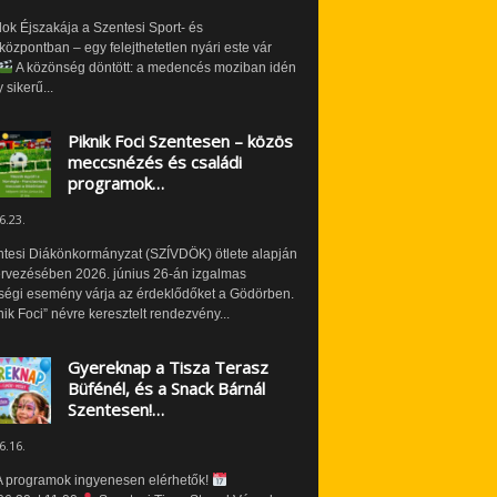
ok Éjszakája a Szentesi Sport- és
özpontban – egy felejthetetlen nyári este vár
A közönség döntött: a medencés moziban idén
 sikerű...
Piknik Foci Szentesen – közös
meccsnézés és családi
programok…
6.23.
ntesi Diákönkormányzat (SZÍVDÖK) ötlete alapján
ervezésében 2026. június 26-án izgalmas
ségi esemény várja az érdeklődőket a Gödörben.
nik Foci” névre keresztelt rendezvény...
Gyereknap a Tisza Terasz
Büfénél, és a Snack Bárnál
Szentesen!…
6.16.
 programok ingyenesen elérhetők!