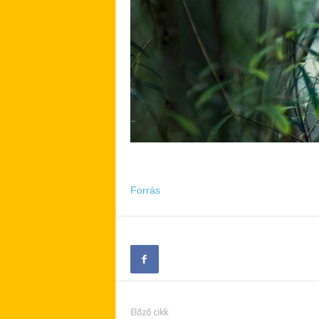
Forrás
Előző cikk