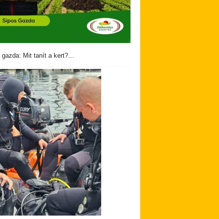
 gazda: Mit tanít a kert?…