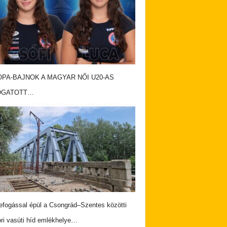
PA-BAJNOK A MAGYAR NŐI U20-AS
OGATOTT…
fogással épül a Csongrád–Szentes közötti
ri vasúti híd emlékhelye…