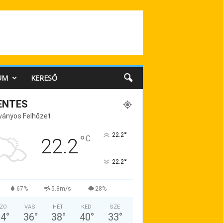
UM
KERESŐ
ENTES
ványos Felhőzet
°
22.2
°
C
22.2
°
22.2
67%
5.8m/s
28%
ZO
VAS
HÉT
KED
SZE
34
°
36
°
38
°
40
°
33
°