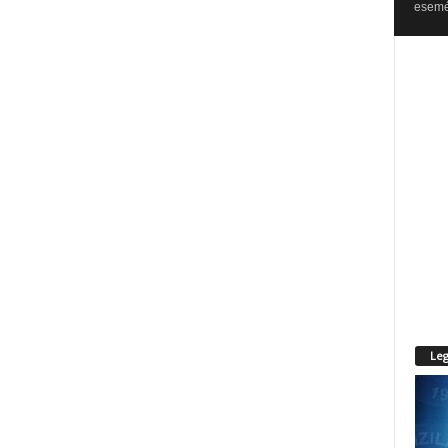
esemén
Leg