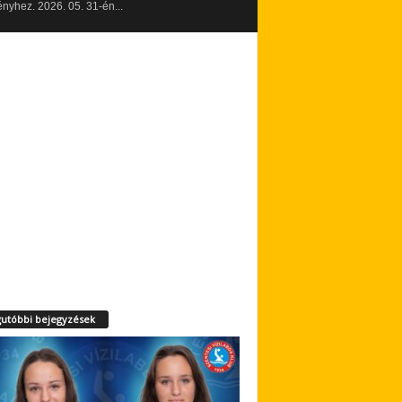
yhez. 2026. 05. 31-én...
utóbbi bejegyzések