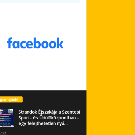
gramajánló
Strandok Éjszakája a Szentesi
Sport- és Üdülőközpontban –
egy felejthetetlen nyá…
7.22.