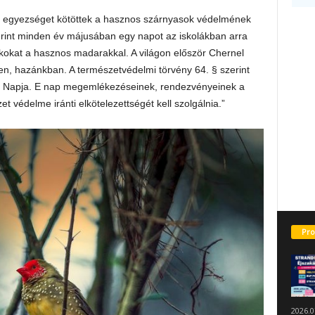
k egyezséget kötöttek a hasznos szárnyasok védelmének
zerint minden év májusában egy napot az iskolákban arra
ákokat a hasznos madarakkal. A világon először Chernel
en, hazánkban. A természetvédelmi törvény 64. § szerint
 Napja. E nap megemlékezéseinek, rendezvényeinek a
t védelme iránti elkötelezettségét kell szolgálnia.”
Pro
2026.0