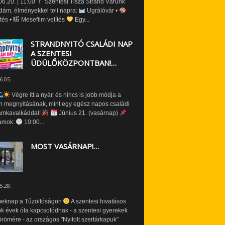
6.20. | 11:00
Szentesi Tisza Strand Várunk
dám, élményekkel teli napra:
Ugrálóvár •
tés •
Mesefilm vetítés
Egy...
STRANDNYITÓ CSALÁDI NAP
A SZENTESI
ÜDÜLŐKÖZPONTBAN!…
6.05.
Végre itt a nyár, és nincs is jobb módja a
n megnyitásának, mint egy egész napos családi
amkavalkáddal!
Június 21. (vasárnap)
amok:
10:00...
MOST VASÁRNAP!…
5.28.
eknap a Tűzoltóságon
A szentesi hivatásos
ók évek óta kapcsolódnak - a szentesi gyerekek
römére - az országos "Nyitott szertárkapuk"