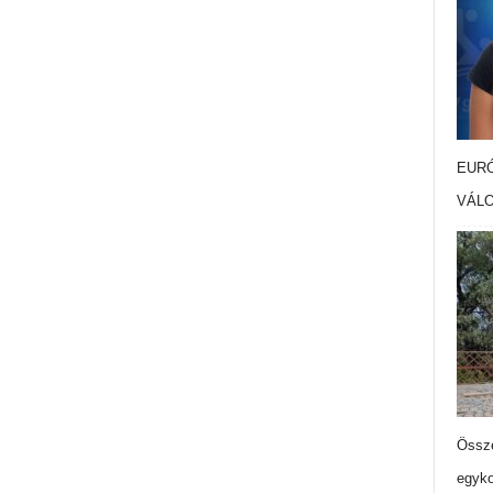
EURÓ
VÁL
Össze
egyko