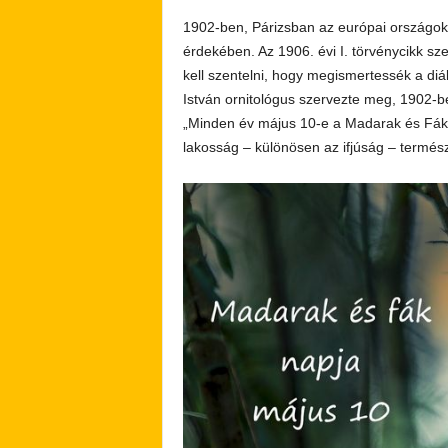
1902-ben, Párizsban az európai országo
érdekében. Az 1906. évi I. törvénycikk s
kell szentelni, hogy megismertessék a di
István ornitológus szervezte meg, 1902-b
„Minden év május 10-e a Madarak és Fák
lakosság – különösen az ifjúság – természe