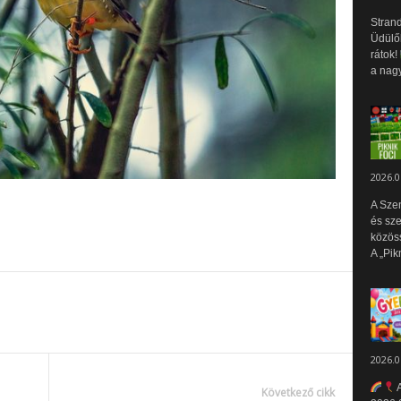
Strand
Üdülők
rátok!
a nagy
2026.0
A Sze
és sz
közös
A „Pik
2026.0
A
Következő cikk