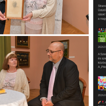
Strand
Üdülők
rátok!
a nagy
2026.0
A Sze
és sz
közös
A „Pik
2026.0
A