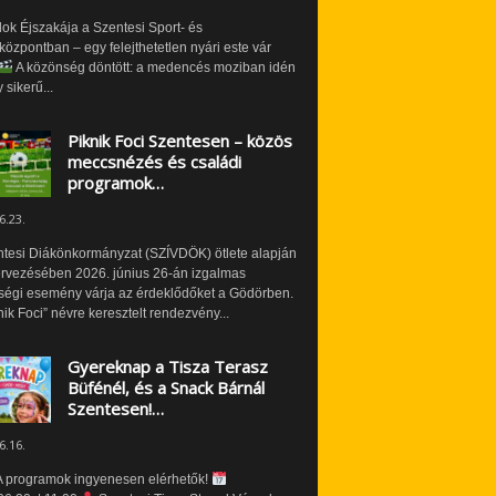
ok Éjszakája a Szentesi Sport- és
özpontban – egy felejthetetlen nyári este vár
A közönség döntött: a medencés moziban idén
 sikerű...
Piknik Foci Szentesen – közös
meccsnézés és családi
programok…
6.23.
ntesi Diákönkormányzat (SZÍVDÖK) ötlete alapján
ervezésében 2026. június 26-án izgalmas
ségi esemény várja az érdeklődőket a Gödörben.
nik Foci” névre keresztelt rendezvény...
Gyereknap a Tisza Terasz
Büfénél, és a Snack Bárnál
Szentesen!…
6.16.
 programok ingyenesen elérhetők!