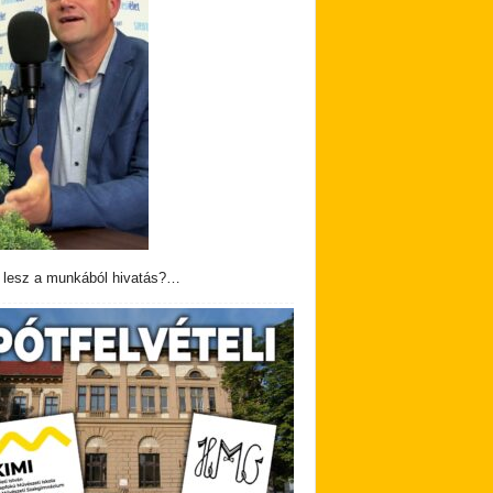
 lesz a munkából hivatás?…