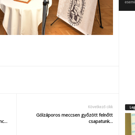
esemén
Következő cikk
Leg
Gólzáporos meccsen győzött felnőtt
enc…
csapatunk…