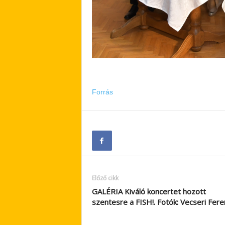
Forrás
Előző cikk
GALÉRIA Kiváló koncertet hozott
szentesre a FISH!. Fotók: Vecseri Fer