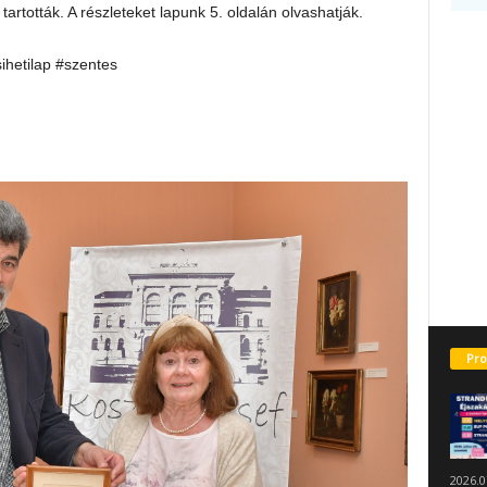
tartották. A részleteket lapunk 5. oldalán olvashatják.
sihetilap #szentes
Pro
2026.0