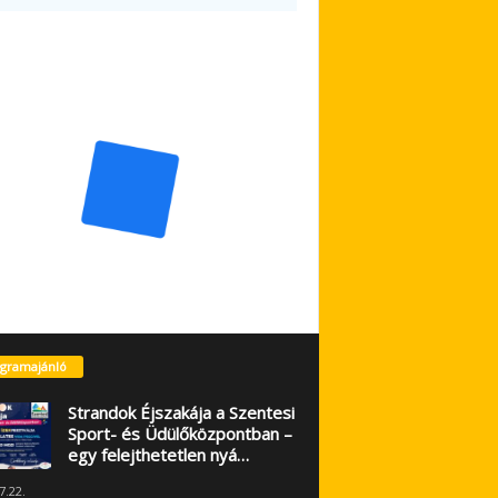
gramajánló
Strandok Éjszakája a Szentesi
Sport- és Üdülőközpontban –
egy felejthetetlen nyá…
7.22.