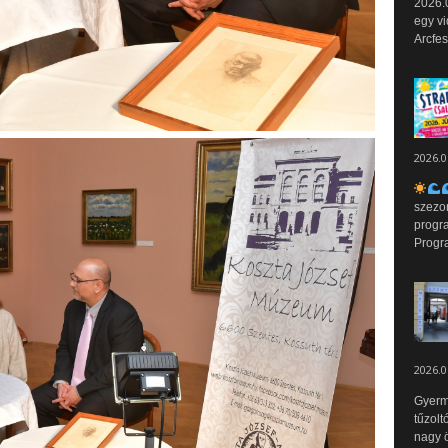
2026.0
egy vi
Arcfes
2026.0
szezo
progr
Progr
2026.0
Gyerm
tűzolt
nagy ö