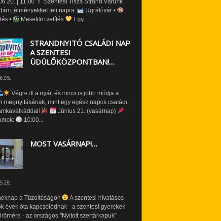
6.20. | 11:00
Szentesi Tisza Strand Várunk
dám, élményekkel teli napra:
Ugrálóvár •
tés •
Mesefilm vetítés
Egy...
STRANDNYITÓ CSALÁDI NAP
A SZENTESI
ÜDÜLŐKÖZPONTBAN!…
6.05.
Végre itt a nyár, és nincs is jobb módja a
n megnyitásának, mint egy egész napos családi
amkavalkáddal!
Június 21. (vasárnap)
amok:
10:00...
MOST VASÁRNAP!…
5.28.
eknap a Tűzoltóságon
A szentesi hivatásos
ók évek óta kapcsolódnak - a szentesi gyerekek
römére - az országos "Nyitott szertárkapuk"