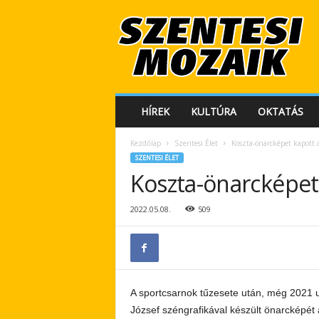
S
z
e
n
t
e
s
HÍREK
KULTÚRA
OKTATÁS
i
M
Kezdőlap
Szentesi Élet
Koszta-önarcképet kapot
o
SZENTESI ÉLET
z
Koszta-önarcképe
a
i
k
2022.05.08.
509
A sportcsarnok tűzesete után, még 2021 u
József széngrafikával készült önarcképét 