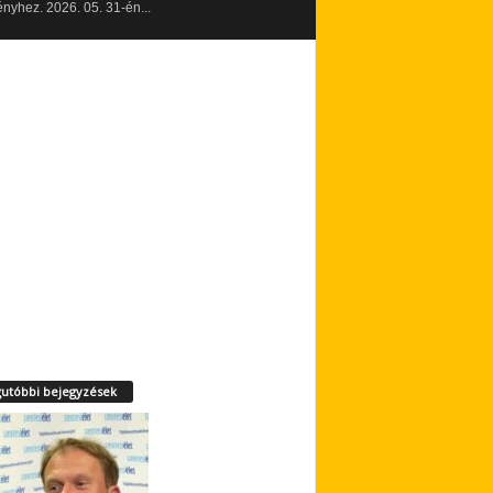
yhez. 2026. 05. 31-én...
utóbbi bejegyzések