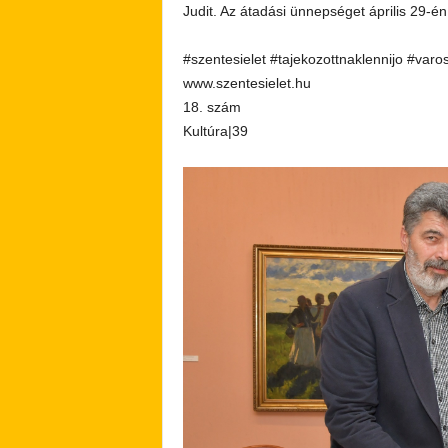
Judit. Az átadási ünnepséget április 29-én 
#szentesielet #tajekozottnaklennijo #varo
www.szentesielet.hu
18. szám
Kultúra|39