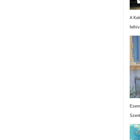
A Kel
felhí
Esemé
Szen