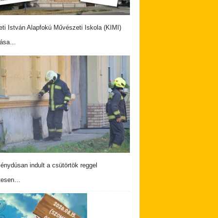
eti István Alapfokú Művészeti Iskola (KIMI)
vása…
nydúsan indult a csütörtök reggel
tesen…