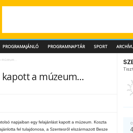
PROGRAMAJÁNLÓ
PROGRAMNAPTÁR
SPORT
ARCHÍV
t a múzeum…
SZ
Tiszt
t kapott a múzeum…
tolsó napjaiban egy felajánlást kapott a múzeum. Koszta
C
ajánlotta fel tulajdonosa, a Szentesről elszármazott Besze