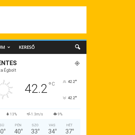
UM
KERESŐ
ENTES
a Égbolt
°
42.2
°
C
42.2
°
42.2
13%
1.3m/s
9%
SÜ
PÉN
SZO
VAS
HÉT
40
°
40
°
33
°
34
°
37
°