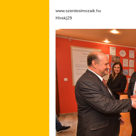
www.szentesimozaik.hu
Hírek|29