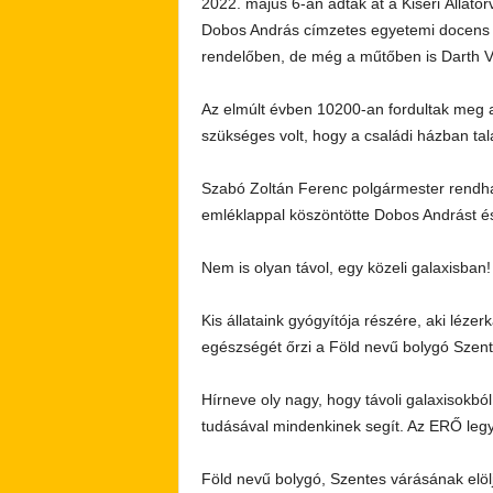
2022. május 6-án adták át a Kiséri Állato
Dobos András címzetes egyetemi docens a
rendelőben, de még a műtőben is Darth Vad
Az elmúlt évben 10200-an fordultak meg a
szükséges volt, hogy a családi házban tal
Szabó Zoltán Ferenc polgármester rendha
emléklappal köszöntötte Dobos Andrást és
Nem is olyan távol, egy közeli galaxisban!
Kis állataink gyógyítója részére, aki léze
egészségét őrzi a Föld nevű bolygó Szen
Hírneve oly nagy, hogy távoli galaxisokból
tudásával mindenkinek segít. Az ERŐ leg
Föld nevű bolygó, Szentes várásának elöl