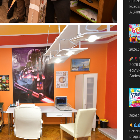
és sz
közös
A „Pik
2026.0
A
2026.0
egy vi
Arcfes
2026.0
szezo
progr