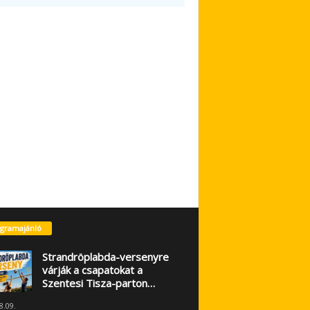
gramajánló
Strandröplabda-versenyre
várják a csapatokat a
Szentesi Tisza-parton…
8.09.