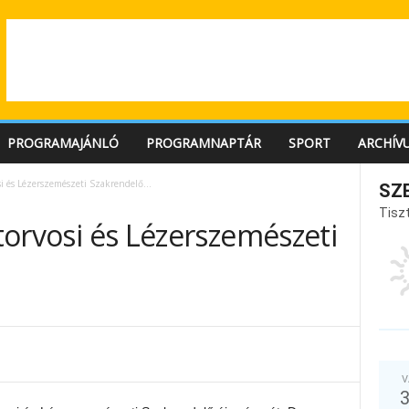
PROGRAMAJÁNLÓ
PROGRAMNAPTÁR
SPORT
ARCHÍV
osi és Lézerszemészeti Szakrendelő…
SZ
Tiszt
atorvosi és Lézerszemészeti
V