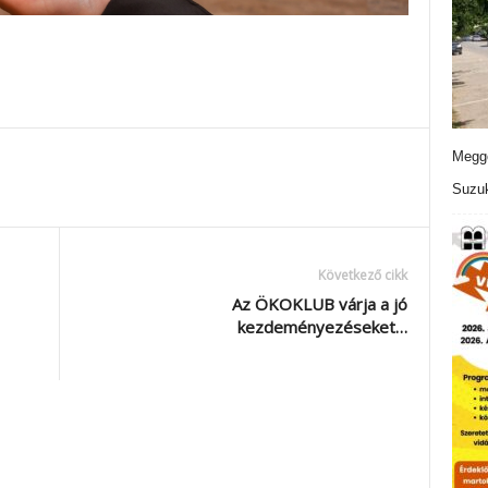
Meggo
Suzuk
Következő cikk
Az ÖKOKLUB várja a jó
kezdeményezéseket…