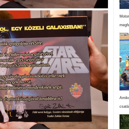
Motor
megfe
Amiko
csatá