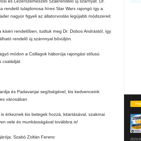
rvosi és Lézerszemészeti Szakrendelő új szárnyát. Dr.
 rendelő tulajdonosa híres Star Wars rajongó így a
er nagyúr figyeli az állatorvoslás legújabb módszereit.
 kiséri rendelőben, tudtuk meg Dr. Dobos Andrástól, így
álható rendelő új szárnnyal bővüljön.
gyó módon a Csillagok háborúja rajongási stílusú
 családját.
rkardja és Padavanjai segítségével, kis kedvenceink
tes városában.
Pro
 is érkeznek kis betegek hozzá, kitartásával, szakmai
yen vele és munkásságával továbbra is!
járója: Szabó Zoltán Ferenc
2026.0