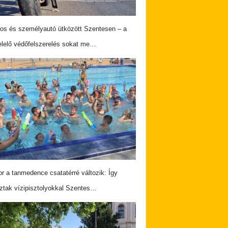
os és személyautó ütközött Szentesen – a
lelő védőfelszerelés sokat me…
r a tanmedence csatatérré változik: Így
ztak vízipisztolyokkal Szentes…