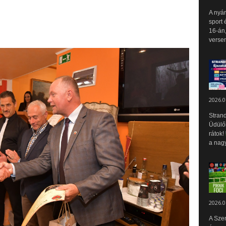
A nyár
sport 
16-án,
versen
2026.0
Strand
Üdülők
rátok!
a nagy
2026.0
A Sze