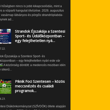
i hőségben nincs is jobb kikapcsolódás, mint a
és a vízparti hangulat ötvözése. 2026. augusztus
 vasárnap látványos és pörgős strandröplabda-
ynek ad...
Strandok Éjszakája a Szentesi
Sport- és Üdülőközpontban –
egy felejthetetlen nyá…
7.22.
ok Éjszakája a Szentesi Sport- és
özpontban – egy felejthetetlen nyári este vár
A közönség döntött: a medencés moziban idén
 sikerű...
Piknik Foci Szentesen – közös
meccsnézés és családi
programok…
6.23.
ntesi Diákönkormányzat (SZÍVDÖK) ötlete alapján