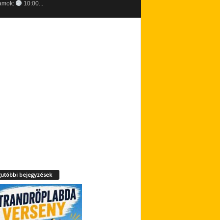
amok:
10:00...
utóbbi bejegyzések