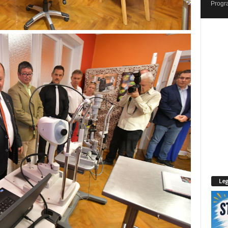
Progr
Leg