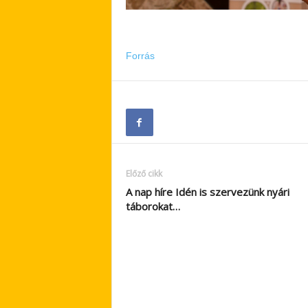
Forrás
Előző cikk
A nap híre Idén is szervezünk nyári
táborokat…