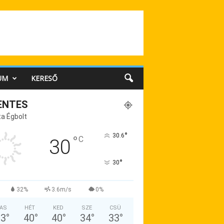
UM
KERESŐ
ENTES
a Égbolt
°
30.6
°
C
30
°
30
32%
3.6m/s
0%
AS
HÉT
KED
SZE
CSÜ
33
°
40
°
40
°
34
°
33
°