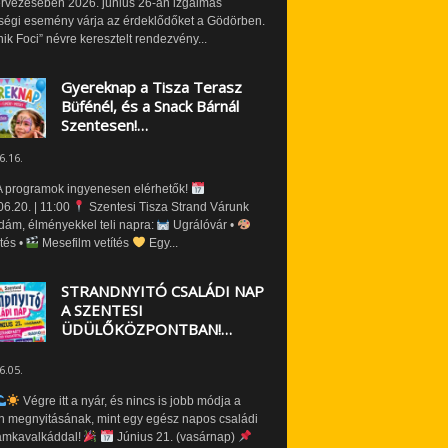
ervezésében 2026. június 26-án izgalmas
ségi esemény várja az érdeklődőket a Gödörben.
nik Foci” névre keresztelt rendezvény...
Gyereknap a Tisza Terasz
Büfénél, és a Snack Bárnál
Szentesen!…
6.16.
 programok ingyenesen elérhetők!
6.20. | 11:00
Szentesi Tisza Strand Várunk
dám, élményekkel teli napra:
Ugrálóvár •
tés •
Mesefilm vetítés
Egy...
STRANDNYITÓ CSALÁDI NAP
A SZENTESI
ÜDÜLŐKÖZPONTBAN!…
6.05.
Végre itt a nyár, és nincs is jobb módja a
n megnyitásának, mint egy egész napos családi
amkavalkáddal!
Június 21. (vasárnap)